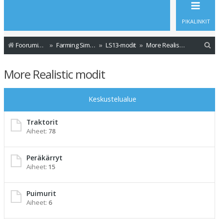
PIKALINKIT
E
Foorumin etusivu
Farming Simulator - Modit
LS13-modit
More Realistic modit
t
More Realistic modit
s
i
Keskustelualue
Traktorit
Aiheet:
78
Peräkärryt
Aiheet:
15
Puimurit
Aiheet:
6