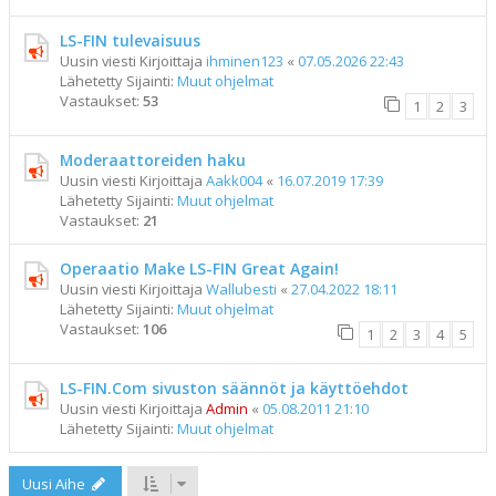
LS-FIN tulevaisuus
Uusin viesti Kirjoittaja
ihminen123
«
07.05.2026 22:43
Lähetetty Sijainti:
Muut ohjelmat
Vastaukset:
53
1
2
3
Moderaattoreiden haku
Uusin viesti Kirjoittaja
Aakk004
«
16.07.2019 17:39
Lähetetty Sijainti:
Muut ohjelmat
Vastaukset:
21
Operaatio Make LS-FIN Great Again!
Uusin viesti Kirjoittaja
Wallubesti
«
27.04.2022 18:11
Lähetetty Sijainti:
Muut ohjelmat
Vastaukset:
106
1
2
3
4
5
LS-FIN.Com sivuston säännöt ja käyttöehdot
Uusin viesti Kirjoittaja
Admin
«
05.08.2011 21:10
Lähetetty Sijainti:
Muut ohjelmat
Uusi Aihe