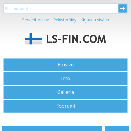
Serverit online
Rekisteröidy
Kirjaudu sisään
Etusivu
Info
Galleria
Foorumi