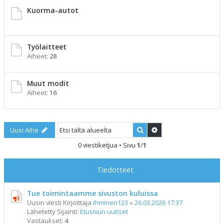
Kuorma-autot
Työlaitteet
Aiheet:
28
Muut modit
Aiheet:
16
Etsi
Tarkennettu haku
Uusi Aihe
0 viestiketjua • Sivu
1
/
1
Tiedotteet
Tue toimintaamme sivuston kuluissa
Uusin viesti Kirjoittaja
ihminen123
«
26.03.2026 17:37
Lähetetty Sijainti:
Etusivun uutiset
Vastaukset:
4