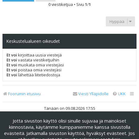
0 viestiketjua • Sivu
1
/
1
Hyppää
Keskustelualueen oikeudet
Et voi
kirjoittaa uusia viestejä
Et voi
vastata viestiketjuihin
Et voi
muokata omia viestejäsi
Et voi
poistaa omia viestejäsi
Et voi
lähettää liitetiedostoja
Foorumin etusivu
Viesti Ylläpidolle
UKK
Tänään on 09.08.2026 17:55
Jotta sivuston käyttö olisi sinulle sujuvaa ja mainokset
Keskustelufoorumin ohjelmisto
phpBB
® Forum Software ©
phpBB Limited
kiinnostavia, käytämme kumppaniemme kanssa sivustolla
evästeitä. Jatkamalla sivuston käyttöä, hyväksyt evästeet. Jos
Käännös: phpBB Suomi (lurttinen, harritapio, Pettis)