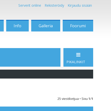
Serverit online
Rekisteröidy
Kirjaudu sisään
Info
Galleria
Foorumi
PIKALINKIT
25 viestiketjua • Sivu
1
/
1