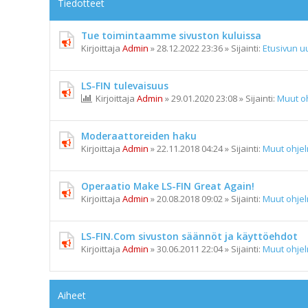
Tiedotteet
Tue toimintaamme sivuston kuluissa
Kirjoittaja
Admin
»
28.12.2022 23:36
» Sijainti:
Etusivun uu
LS-FIN tulevaisuus
Kirjoittaja
Admin
»
29.01.2020 23:08
» Sijainti:
Muut o
Moderaattoreiden haku
Kirjoittaja
Admin
»
22.11.2018 04:24
» Sijainti:
Muut ohje
Operaatio Make LS-FIN Great Again!
Kirjoittaja
Admin
»
20.08.2018 09:02
» Sijainti:
Muut ohje
LS-FIN.Com sivuston säännöt ja käyttöehdot
Kirjoittaja
Admin
»
30.06.2011 22:04
» Sijainti:
Muut ohje
Aiheet