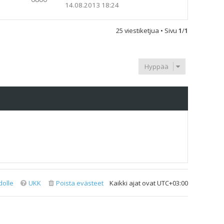
14.08.2013 18:24
25 viestiketjua • Sivu
1
/
1
Hyppää
dolle
UKK
Poista evästeet
Kaikki ajat ovat
UTC+03:00