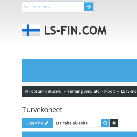
Foorumin etusivu
Farming Simulator - Modit
LS13-mo
Turvekoneet
Etsi
Tarkennet
Uusi Aihe