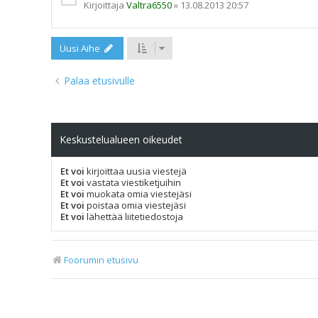
Kirjoittaja
Valtra6550
»
13.08.2013 20:57
Uusi Aihe
Palaa etusivulle
Keskustelualueen oikeudet
Et voi
kirjoittaa uusia viestejä
Et voi
vastata viestiketjuihin
Et voi
muokata omia viestejäsi
Et voi
poistaa omia viestejäsi
Et voi
lähettää liitetiedostoja
Foorumin etusivu