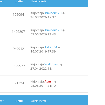
set
Luettu
Uusin viesti
Kirjoittaja
ihminen123
159094
26.03.2026 17:37
Kirjoittaja
ihminen123
1406207
07.05.2026 22:43
Kirjoittaja
Aakk004
949942
16.07.2019 17:39
Kirjoittaja
Wallubesti
3329977
27.04.2022 18:11
Kirjoittaja
Admin
321254
05.08.2011 21:10
set
Luettu
Uusin viesti