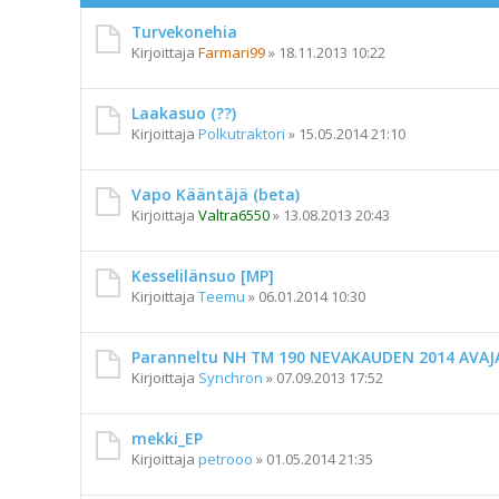
Turvekonehia
Kirjoittaja
Farmari99
»
18.11.2013 10:22
Laakasuo (??)
Kirjoittaja
Polkutraktori
»
15.05.2014 21:10
Vapo Kääntäjä (beta)
Kirjoittaja
Valtra6550
»
13.08.2013 20:43
Kesselilänsuo [MP]
Kirjoittaja
Teemu
»
06.01.2014 10:30
Paranneltu NH TM 190 NEVAKAUDEN 2014 AVAJ
Kirjoittaja
Synchron
»
07.09.2013 17:52
mekki_EP
Kirjoittaja
petrooo
»
01.05.2014 21:35