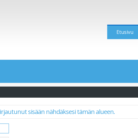
Etusivu
a kirjautunut sisään nähdäksesi tämän alueen.