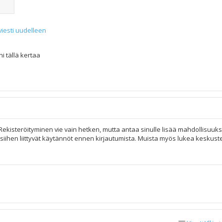
viesti uudelleen
i tällä kertaa
 Rekisteröityminen vie vain hetken, mutta antaa sinulle lisää mahdollisuuks
ja siihen liittyvät käytännöt ennen kirjautumista. Muista myös lukea keskus