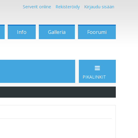
Serverit online
Rekisteröidy
Kirjaudu sisään
Info
Galleria
Foorumi
PIKALINKIT