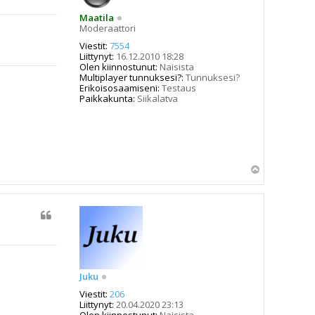
Maatila
Moderaattori
Viestit:
7554
Liittynyt:
16.12.2010 18:28
Olen kiinnostunut:
Naisista
Multiplayer tunnuksesi?:
Tunnuksesi?
Erikoisosaamiseni:
Testaus
Paikkakunta:
Siikalatva
Y
l
ö
s
Juku
Viestit:
206
Liittynyt:
20.04.2020 23:13
Olen kiinnostunut:
Naisista