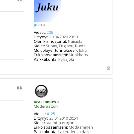
Juku
Viestit:
206
Liittynyt:
20.04.2020 23:13
Olen kiinnostunut:
Naisista
Kielet:
Suomi, Englanti, Ruotsi
Multiplayer tunnuksesi?:
Juku
Erikoisosaamiseni:
Muokkaus
Paikkakunta:
Pyhäjoki
Y
l
ö
s
urakkamies
Moderaattori
Viestit:
4125
Liittynyt:
25.04.2010 20:51
Kielet:
suomi ja englanti
Erikoisosaamiseni:
Modaaminen
Paikkakunta:
Lakeuden laidalla