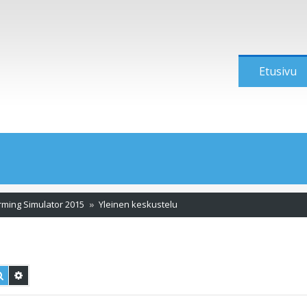
Etusivu
rming Simulator 2015
Yleinen keskustelu
Etsi
Tarkennettu haku