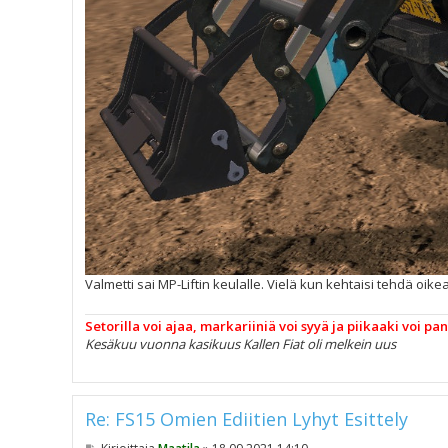
Valmetti sai MP-Liftin keulalle. Vielä kun kehtaisi tehdä oik
Setorilla voi ajaa, markariiniä voi syyä ja piikaaki voi pa
Kesäkuu vuonna kasikuus Kallen Fiat oli melkein uus
Re: FS15 Omien Ediitien Lyhyt Esittely
V