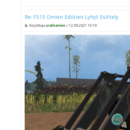
Re: FS15 Omien Ediitien Lyhyt Esittely
V
Kirjoittaja
urakkamies
»
12.09.2021 15:19
i
e
s
t
i