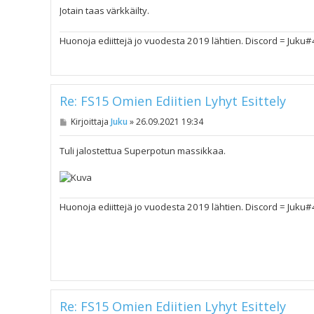
Jotain taas värkkäilty.
Huonoja ediittejä jo vuodesta 2019 lähtien. Discord = Juku
Re: FS15 Omien Ediitien Lyhyt Esittely
V
Kirjoittaja
Juku
»
26.09.2021 19:34
i
e
s
Tuli jalostettua Superpotun massikkaa.
t
i
Huonoja ediittejä jo vuodesta 2019 lähtien. Discord = Juku
Re: FS15 Omien Ediitien Lyhyt Esittely