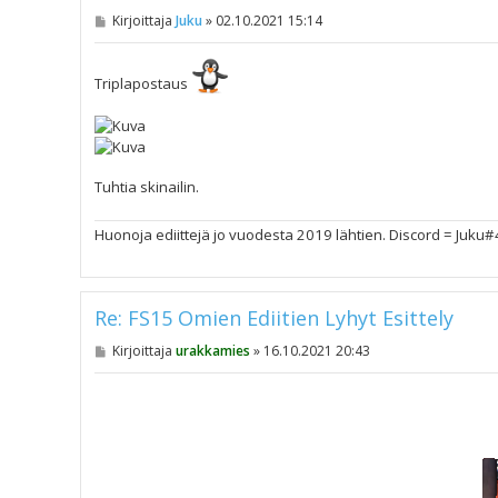
V
Kirjoittaja
Juku
»
02.10.2021 15:14
i
e
s
t
Triplapostaus
i
Tuhtia skinailin.
Huonoja ediittejä jo vuodesta 2019 lähtien. Discord = Juku
Re: FS15 Omien Ediitien Lyhyt Esittely
V
Kirjoittaja
urakkamies
»
16.10.2021 20:43
i
e
s
t
i