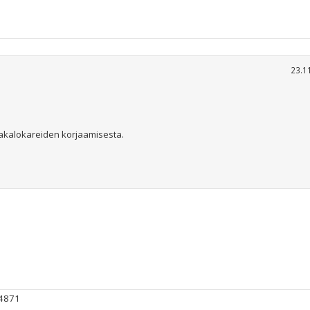
23.1
takalokareiden korjaamisesta.
#4871