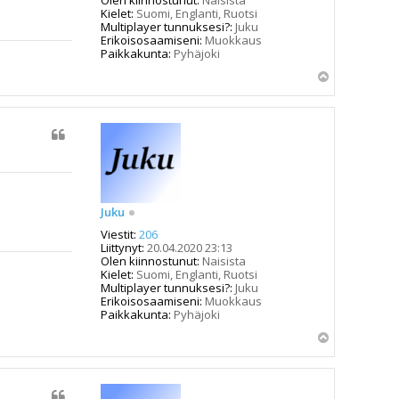
Kielet:
Suomi, Englanti, Ruotsi
Multiplayer tunnuksesi?:
Juku
Erikoisosaamiseni:
Muokkaus
Paikkakunta:
Pyhäjoki
Y
l
ö
s
Juku
Viestit:
206
Liittynyt:
20.04.2020 23:13
Olen kiinnostunut:
Naisista
Kielet:
Suomi, Englanti, Ruotsi
Multiplayer tunnuksesi?:
Juku
Erikoisosaamiseni:
Muokkaus
Paikkakunta:
Pyhäjoki
Y
l
ö
s