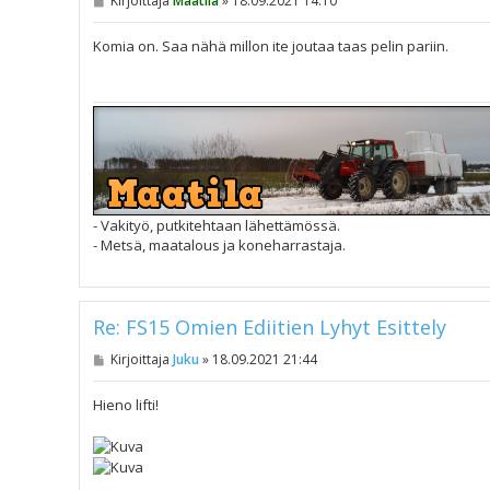
Kirjoittaja
Maatila
»
18.09.2021 14:10
i
e
s
Komia on. Saa nähä millon ite joutaa taas pelin pariin.
t
i
- Vakityö, putkitehtaan lähettämössä.
- Metsä, maatalous ja koneharrastaja.
Re: FS15 Omien Ediitien Lyhyt Esittely
V
Kirjoittaja
Juku
»
18.09.2021 21:44
i
e
s
Hieno lifti!
t
i