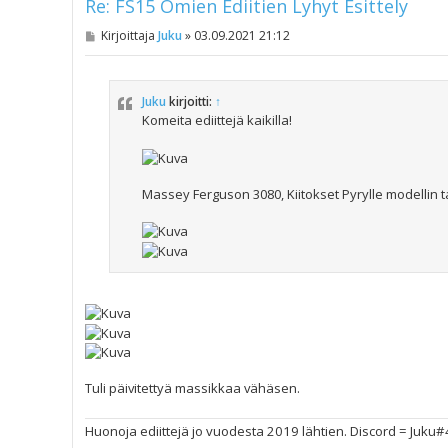
Re: FS15 Omien Ediitien Lyhyt Esittely
V
Kirjoittaja
Juku
»
03.09.2021 21:12
i
e
s
t
Juku
kirjoitti:
↑
i
Komeita ediittejä kaikilla!
Massey Ferguson 3080, Kiitokset Pyrylle modellin 
Tuli päivitettyä massikkaa vähäsen.
Huonoja ediittejä jo vuodesta 2019 lähtien. Discord = Juku