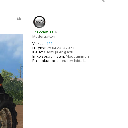
l
ö
s
urakkamies
Moderaattori
Viestit:
4125
Liittynyt:
25.04.2010 20:51
Kielet:
suomi ja englanti
Erikoisosaamiseni:
Modaaminen
Paikkakunta:
Lakeuden laidalla