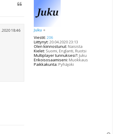
Juku
1.2020 18:46
Viestit:
206
Liittynyt:
20.04.2020 23:13
Olen kiinnostunut:
Naisista
Kielet:
Suomi, Englanti, Ruotsi
Multiplayer tunnuksesi?:
Juku
Erikoisosaamiseni:
Muokkaus
Paikkakunta:
Pyhäjoki
Y