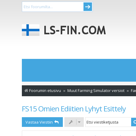
Foorumin etusivu
Muut Farming Simulator versiot
Fa
FS15 Omien Ediitien Lyhyt Esittely
Vastaa Viestiin