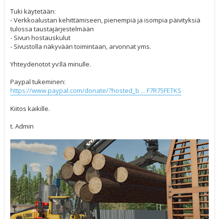
Tuki käytetään:
- Verkkoalustan kehittämiseen, pienempiä ja isompia päivityksiä
tulossa taustajärjestelmään
- Sivun hostauskulut
- Sivustolla näkyvään toimintaan, arvonnat yms.
Yhteydenotot yv:llä minulle.
Paypal tukeminen:
https://www.paypal.com/donate/?hosted_b ... F7R75FETKS
Kiitos kaikille.
t. Admin