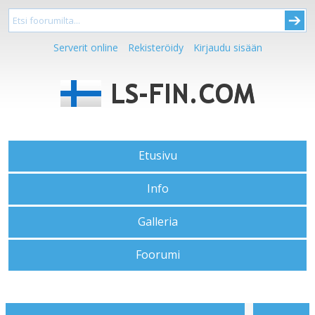
Serverit online
Rekisteröidy
Kirjaudu sisään
Etusivu
Info
Galleria
Foorumi