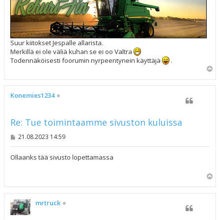
Suur kiitokset Jespalle allarista.
Merkillä ei ole väliä kuhan se ei oo Valtra
Todennäköisesti foorumin nyrpeentynein käyttäjä
.
Y
l
ö
s
Konemies1234
Re: Tue toimintaamme sivuston kuluissa
V
21.08.2023 14:59
i
e
s
Ollaanks tää sivusto lopettamassa
t
i
Y
l
ö
s
mrtruck