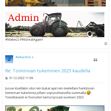
#MakeLS-FINGreatAgain!
Y
l
ö
s
RehuriFin
Re: Toiminnan tukeminen 2023 kaudella
V
31.12.2022 11:58
i
e
s
Jossei itselläkin olisi niin tiukat ajat niin mielelläni harkitsisin
t
toiminnan tukemista jollain sopusuhtaisella summalla
.
i
Toivottavasti ei foorumin tarina tyssää vuoteen 2023.