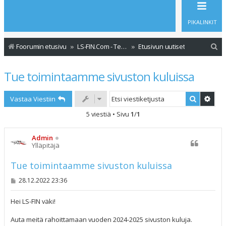
PIKALINKIT
E
Foorumin etusivu
LS-FIN.Com - Tervetuloa
Etusivun uutiset
t
Tue toimintaamme sivuston kuluissa
s
i
Etsi
Tark
Vastaa Viestiin
5 viestiä • Sivu
1
/
1
Admin
Ylläpitäjä
Tue toimintaamme sivuston kuluissa
V
28.12.2022 23:36
i
e
s
Hei LS-FIN väki!
t
i
Auta meitä rahoittamaan vuoden 2024-2025 sivuston kuluja.