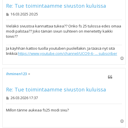
Re: Tue toimintaamme sivuston kuluissa
V
16.03.2025 20:25
i
e
s
Vieläkö sivustoa kannattaa tukea?? Onko fs 25 tulossa edes omaa
t
modi palstaa?? Joko tämän sivun suhteen on menetetty kaikki
i
toivo??
Ja käyhhän kattoo tuolla youtuben puolellakin. Ja tääsä nyt sitä
linkkiä:
https://www.youtube.com/channel/UCO9-6- ... subscriber
Y
l
ö
s
ihminen123
Re: Tue toimintaamme sivuston kuluissa
V
26.03.2026 17:37
i
e
s
Millon tänne aukeaa fs25 modi sivu?
t
i
Y
l