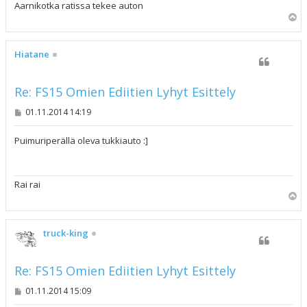
Aarnikotka ratissa tekee auton
Y
l
ö
s
Hiatane
Re: FS15 Omien Ediitien Lyhyt Esittely
V
01.11.2014 14:19
i
e
s
Puimuriperällä oleva tukkiauto :]
t
i
Rai rai
Y
l
ö
s
truck-king
Re: FS15 Omien Ediitien Lyhyt Esittely
V
01.11.2014 15:09
i