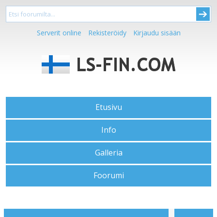
Serverit online
Rekisteröidy
Kirjaudu sisään
Etusivu
Info
Galleria
Foorumi