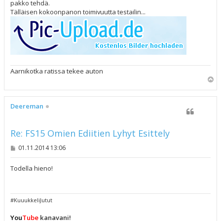
t
pakko tehdä.
i
Tälläisen kokoonpanon toimivuutta testailin...
Aarnikotka ratissa tekee auton
Y
l
ö
s
Deereman
Re: FS15 Omien Ediitien Lyhyt Esittely
V
01.11.2014 13:06
i
e
s
Todella hieno!
t
i
#KuuukkeliJutut
You
Tube
kanavani!