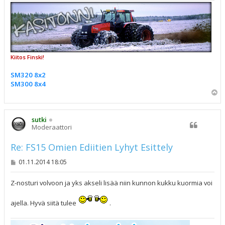
Kiitos Finski!
SM320 8x2
SM300 8x4
Y
l
ö
s
sutki
Moderaattori
Re: FS15 Omien Ediitien Lyhyt Esittely
V
01.11.2014 18:05
i
e
s
Z-nosturi volvoon ja yks akseli lisää niin kunnon kukku kuormia voi
t
i
ajella. Hyvä siitä tulee
.