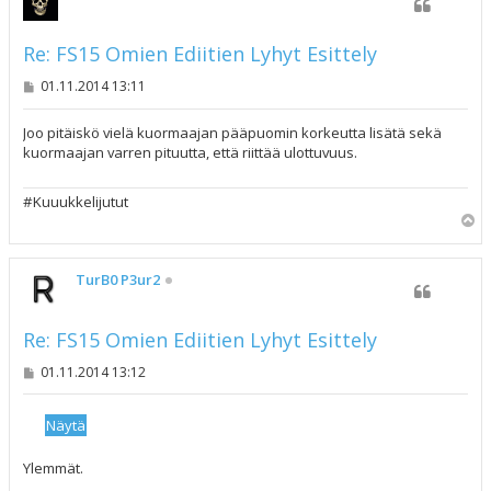
Re: FS15 Omien Ediitien Lyhyt Esittely
V
01.11.2014 13:11
i
e
s
Joo pitäiskö vielä kuormaajan pääpuomin korkeutta lisätä sekä
t
kuormaajan varren pituutta, että riittää ulottuvuus.
i
#Kuuukkelijutut
Y
l
ö
s
TurB0 P3ur2
Re: FS15 Omien Ediitien Lyhyt Esittely
V
01.11.2014 13:12
i
e
s
t
i
Ylemmät.