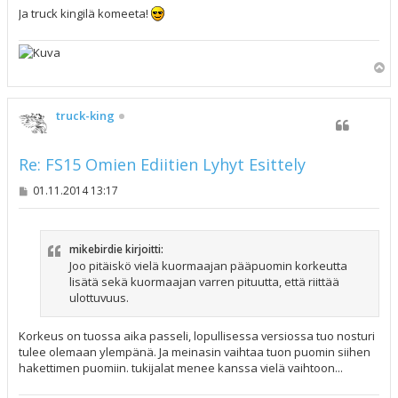
Ja truck kingilä komeeta!
Y
l
ö
s
truck-king
Re: FS15 Omien Ediitien Lyhyt Esittely
V
01.11.2014 13:17
i
e
s
t
mikebirdie kirjoitti:
i
Joo pitäiskö vielä kuormaajan pääpuomin korkeutta
lisätä sekä kuormaajan varren pituutta, että riittää
ulottuvuus.
Korkeus on tuossa aika passeli, lopullisessa versiossa tuo nosturi
tulee olemaan ylempänä. Ja meinasin vaihtaa tuon puomin siihen
hakettimen puomiin. tukijalat menee kanssa vielä vaihtoon...