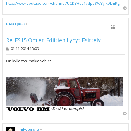
http://www.youtube.com/channel/UCDYHoc1vdp98WYyIx9LhiRg
Y
l
ö
s
Pelaaja80
Re: FS15 Omien Ediitien Lyhyt Esittely
V
01.11.2014 13:09
i
e
s
On kyllä tosi makia vehje!
t
i
-En säker kompis!
Y
l
ö
s
mikebirdie