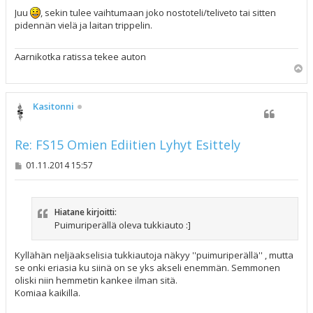
e
s
Juu
, sekin tulee vaihtumaan joko nostoteli/teliveto tai sitten
t
pidennän vielä ja laitan trippelin.
i
Aarnikotka ratissa tekee auton
Y
l
ö
s
Kasitonni
Re: FS15 Omien Ediitien Lyhyt Esittely
V
01.11.2014 15:57
i
e
s
t
Hiatane kirjoitti:
i
Puimuriperällä oleva tukkiauto :]
Kyllähän neljäakselisia tukkiautoja näkyy ''puimuriperällä'' , mutta
se onki eriasia ku siinä on se yks akseli enemmän. Semmonen
oliski niin hemmetin kankee ilman sitä.
Komiaa kaikilla.