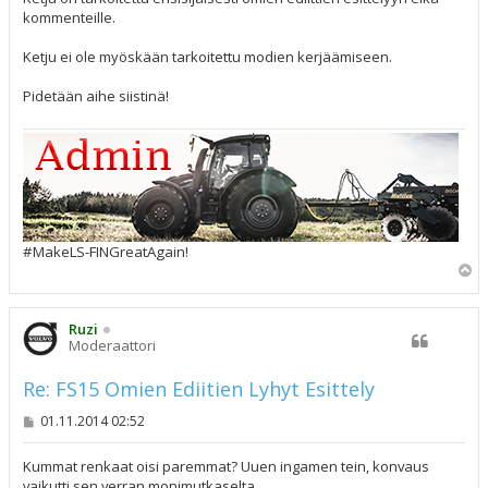
kommenteille.
Ketju ei ole myöskään tarkoitettu modien kerjäämiseen.
Pidetään aihe siistinä!
#MakeLS-FINGreatAgain!
Y
l
ö
s
Ruzi
Moderaattori
Re: FS15 Omien Ediitien Lyhyt Esittely
V
01.11.2014 02:52
i
e
s
Kummat renkaat oisi paremmat? Uuen ingamen tein, konvaus
t
vaikutti sen verran monimutkaselta.