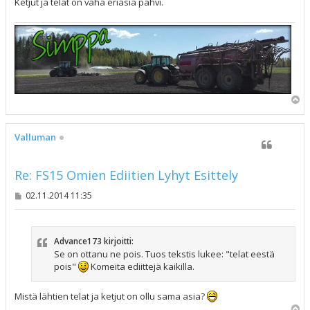
Ketjut ja telat on vähä eriasia pahvi.
Y
l
ö
s
Valluman
Re: FS15 Omien Ediitien Lyhyt Esittely
V
02.11.2014 11:35
i
e
s
t
Advance173 kirjoitti:
i
Se on ottanu ne pois. Tuos tekstis lukee: "telat eestä
pois"
Komeita ediittejä kaikilla.
Mistä lähtien telat ja ketjut on ollu sama asia?
Y