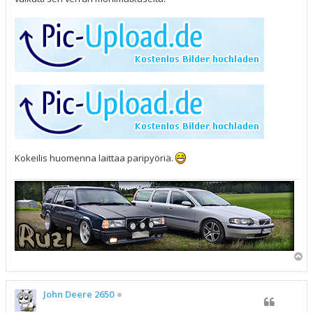
i
Kokeilis huomenna laittaa paripyöriä.
Y
l
ö
s
John Deere 2650