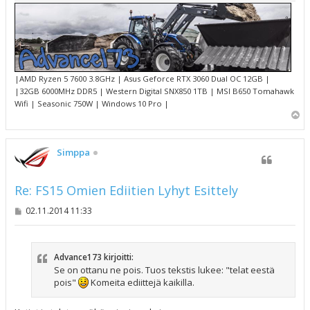
|AMD Ryzen 5 7600 3.8GHz | Asus Geforce RTX 3060 Dual OC 12GB |
|32GB 6000MHz DDR5 | Western Digital SNX850 1TB | MSI B650 Tomahawk
Wifi | Seasonic 750W | Windows 10 Pro |
Y
l
ö
s
Simppa
Re: FS15 Omien Ediitien Lyhyt Esittely
V
02.11.2014 11:33
i
e
s
t
Advance173 kirjoitti:
i
Se on ottanu ne pois. Tuos tekstis lukee: "telat eestä
pois"
Komeita ediittejä kaikilla.