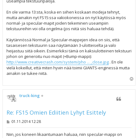
useampia tekstuuripaloja.
En ole varma 13:sta, koska en siihen koskaan modeja tehnyt,
mutta ainakin nyt FS15:ssa vakiokoneissa on nyt käytössä myös
normal- ja specular-mapit joiden tekeminen useampiin
tekstuureihin voi olla ongelma (jos niitä siis haluaa tehdä).
Käytännössä Normal ja Specular-mappejen idea on siis, että
tasaisesen tekstuurin saa näytämään 3-ulotteiselta ja valo
heijastuu siitä oikein. Esimerkiksi tämä on kaksiulotteinen tekstuuri
johon on generoitu nuo mapit (+Bump-mappi):
http://www.creativecrash.com/system/pho ... _close.jpg
. En ole
vielä kokeillut, että miten hyvin nää toimii GIANTS-enginessä mutta
ainakin se tukee niitä.
Y
l
ö
s
truck-king
Re: FS15 Omien Ediitien Lyhyt Esittely
V
01.11.2014 12:28
i
e
s
Niin, jos koneen likaantumaan haluaa, niin specular-mappi on