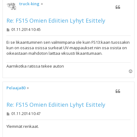
s
truck-king
Re: FS15 Omien Ediitien Lyhyt Esittely
V
01.11.2014 10:45
i
e
s
Ei se likaantuminen sen valmiimpana ole kuin FS13:kaan tuossakin
t
kun on osassa osissa surkeat UV-mappaukset niin osa osista on
i
oikeastaan mahdoton laittaa viksusti likaantumaan.
Aarnikotka ratissa tekee auton
Y
l
ö
s
Pelaaja80
Re: FS15 Omien Ediitien Lyhyt Esittely
V
01.11.2014 10:47
i
e
s
Ylemmät renkaat.
t
i