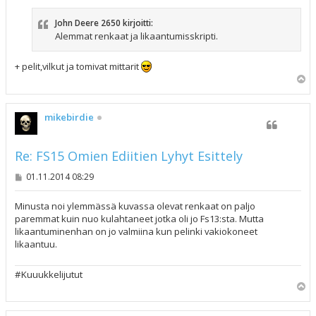
s
t
John Deere 2650 kirjoitti:
i
Alemmat renkaat ja likaantumisskripti.
+ pelit,vilkut ja tomivat mittarit
Y
l
ö
s
mikebirdie
Re: FS15 Omien Ediitien Lyhyt Esittely
V
01.11.2014 08:29
i
e
s
Minusta noi ylemmässä kuvassa olevat renkaat on paljo
t
paremmat kuin nuo kulahtaneet jotka oli jo Fs13:sta. Mutta
i
likaantuminenhan on jo valmiina kun pelinki vakiokoneet
likaantuu.
#Kuuukkelijutut
Y
l
ö