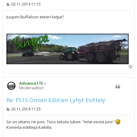
V
02.11.2014 11:15
i
e
s
Juuperi Buffaloon eteen ketjut?
t
i
Y
l
ö
s
Advance173
Moderaattori
Re: FS15 Omien Ediitien Lyhyt Esittely
V
02.11.2014 11:25
i
e
s
Se on ottanu ne pois. Tuos tekstis lukee: "telat eestä pois"
t
Komeita ediittejä kaikilla.
i