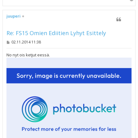
l
ö
s
juuperi
Re: FS15 Omien Ediitien Lyhyt Esittely
V
02.11.2014 11:38
i
e
s
No nyt ois ketjut eessä.
t
i