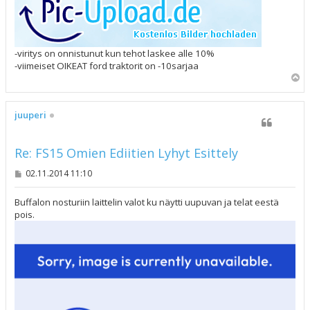
-viritys on onnistunut kun tehot laskee alle 10%
-viimeiset OIKEAT ford traktorit on -10sarjaa
Y
l
ö
s
juuperi
Re: FS15 Omien Ediitien Lyhyt Esittely
V
02.11.2014 11:10
i
e
s
Buffalon nosturiin laittelin valot ku näytti uupuvan ja telat eestä
t
pois.
i