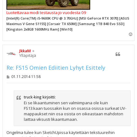
Luotettavaa modi testausta jo vuodesta 09
[Intel(R) Core(TM) i5-9600K CPU @ 3.70GHz] [MSI GeForce RTX 3070] [ASUS
Maximus V Gene S1155] [Corsair TX 650M] [Samsung 1TB 840 Evo SSD]
[Kingston 2x8GB 1600MHz Ram] [Win10]
Y
l
ö
s
JkkaM
Ylläpitäjä
Re: FS15 Omien Ediitien Lyhyt Esittely
V
01.11.2014 11:58
i
e
s
t
truck-king kirjoitti:
i
Ei se likaantuminen sen valmiimpana ole kuin
FS13:kaan tuossakin kun on osassa osissa surkeat UV-
mappaukset niin osa osista on oikeastaan mahdoton
laittaa viksusti likaantumaan.
Ongelma tulee kun SketchUpissa käytettään tekstuureihin