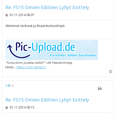
Re: FS15 Omien Ediitien Lyhyt Esittely
V
01.11.2014 08:07
i
e
s
Alemmat renkaat ja likaantumisskripti.
t
i
"Turpa kiinni ja pelaa siellä!!!"
-UJK Päävalmentaja
Hmm...
https://z0r.de/625
Y
l
ö
s
141
Re: FS15 Omien Ediitien Lyhyt Esittely
V
01.11.2014 08:15
i
e