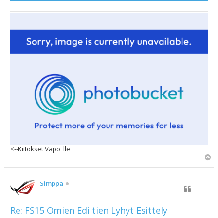
<--Kiitokset Vapo_lle
Y
l
ö
s
Simppa
Re: FS15 Omien Ediitien Lyhyt Esittely