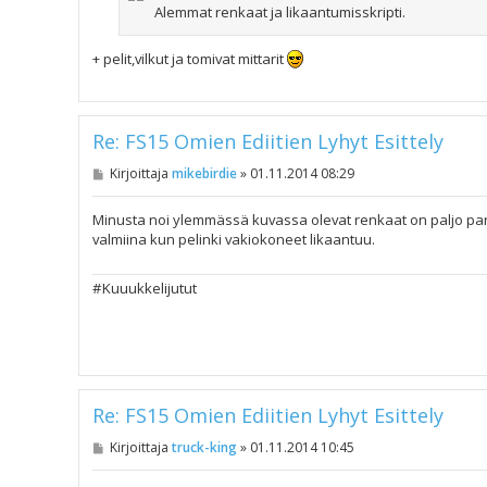
Alemmat renkaat ja likaantumisskripti.
+ pelit,vilkut ja tomivat mittarit
Re: FS15 Omien Ediitien Lyhyt Esittely
V
Kirjoittaja
mikebirdie
»
01.11.2014 08:29
i
e
s
Minusta noi ylemmässä kuvassa olevat renkaat on paljo pare
t
valmiina kun pelinki vakiokoneet likaantuu.
i
#Kuuukkelijutut
Re: FS15 Omien Ediitien Lyhyt Esittely
V
Kirjoittaja
truck-king
»
01.11.2014 10:45
i
e