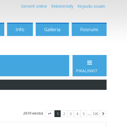
Serverit online
Rekisteröidy
Kirjaudu sisään
Info
Galleria
Foorumi
PIKALINKIT
2619 viestiä
1
2
3
4
5
…
105
Sivu
1
/
105
Seuraava