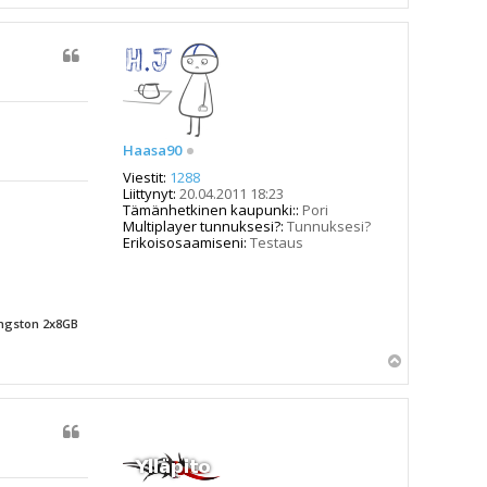
l
ö
s
Haasa90
Viestit:
1288
Liittynyt:
20.04.2011 18:23
Tämänhetkinen kaupunki::
Pori
Multiplayer tunnuksesi?:
Tunnuksesi?
Erikoisosaamiseni:
Testaus
ingston 2x8GB
Y
l
ö
s