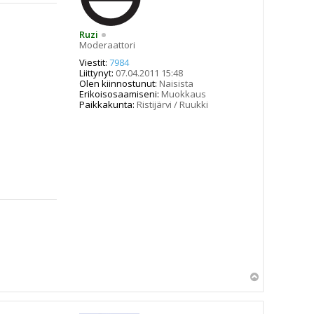
Ruzi
Moderaattori
Viestit:
7984
Liittynyt:
07.04.2011 15:48
Olen kiinnostunut:
Naisista
Erikoisosaamiseni:
Muokkaus
Paikkakunta:
Ristijärvi / Ruukki
Y
l
ö
s