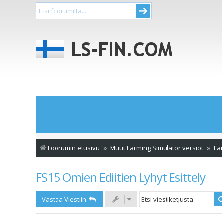
Foorumin etusivu
Muut Farming Simulator versiot
Fa
FS15 Omien Ediitien Lyhyt Esittely
Vastaa Viestiin