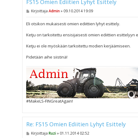
FS15 Omien Ediitien Lyhyt Esittely
V
Kirjoittaja
Admin
»
09.10.2014 19:09
i
e
s
Eli otsikon mukaisesti omien ediittien lyhyt esittely.
t
i
Ketju on tarkoitettu ensisijaisesti omien ediittien esittelyyn
Ketju ei ole myöskään tarkoitettu modien kerjäämiseen.
Pidetään aihe siistinä!
#MakeLS-FINGreatAgain!
Re: FS15 Omien Ediitien Lyhyt Esittely
V
Kirjoittaja
Ruzi
»
01.11.2014 02:52
i