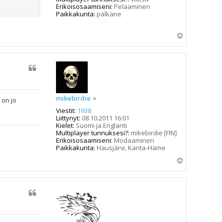
r
Erikoisosaamiseni:
Pelaaminen
e
Paikkakunta:
pälkäne
2
6
5
Y
0
l
ö
s
mikebirdie
 on jo
Viestit:
1938
Liittynyt:
08.10.2011 16:01
Kielet:
Suomi ja Englanti
Multiplayer tunnuksesi?:
mikebirdie [FIN]
Erikoisosaamiseni:
Modaaminen
Paikkakunta:
Hausjärvi, Kanta-Häme
Y
l
ö
s