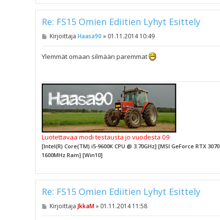
Re: FS15 Omien Ediitien Lyhyt Esittely
V
Kirjoittaja
Haasa90
»
01.11.2014 10:49
i
e
s
Ylemmät omaan silmään paremmat
t
i
Luotettavaa modi testausta jo vuodesta 09
[Intel(R) Core(TM) i5-9600K CPU @ 3.70GHz] [MSI GeForce RTX 30
1600MHz Ram] [Win10]
Re: FS15 Omien Ediitien Lyhyt Esittely
V
Kirjoittaja
JkkaM
»
01.11.2014 11:58
i
e