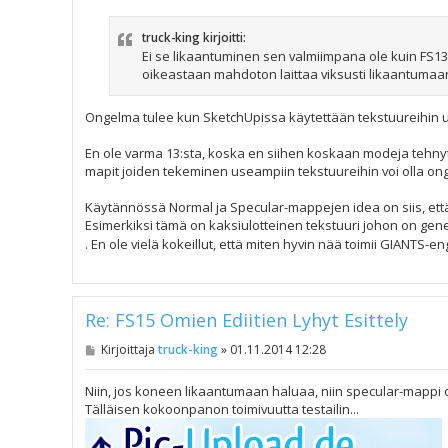
s
t
truck-king kirjoitti:
i
Ei se likaantuminen sen valmiimpana ole kuin FS1
oikeastaan mahdoton laittaa viksusti likaantumaa
Ongelma tulee kun SketchUpissa käytettään tekstuureihin 
En ole varma 13:sta, koska en siihen koskaan modeja tehnyt
mapit joiden tekeminen useampiin tekstuureihin voi olla onge
Käytännössä Normal ja Specular-mappejen idea on siis, että 
Esimerkiksi tämä on kaksiulotteinen tekstuuri johon on ge
. En ole vielä kokeillut, että miten hyvin nää toimii GIANTS-e
Re: FS15 Omien Ediitien Lyhyt Esittely
V
Kirjoittaja
truck-king
»
01.11.2014 12:28
i
e
s
Niin, jos koneen likaantumaan haluaa, niin specular-mappi
t
Tälläisen kokoonpanon toimivuutta testailin...
i