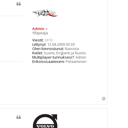
Admin
Ylläpitäjä
Viestit:
3313
Liittynyt:
12.04.2009 03:39
Olen kiinnostunut:
Naisista
Kielet:
Suomi, Englanti ja Ruotsi.
Multiplayer tunnuksesi?:
Admin
Erikoisosaamiseni:
Pelaaminen
Y
l
ö
s