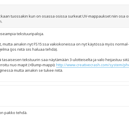
3:kaan tuossakin kun on osassa osissa surkeat UV-mappaukset niin osa o
n.
useampia tekstuuripaloja.
, mutta ainakin nyt FS15:ssa vakiokoneissa on nyt käytössä myös normal- 
lma (jos niitä siis haluaa tehdä).
tasaisesen tekstuurin saa näytämään 3-ulotteiselta ja valo heijastuu siitä
neroitu nuo mapit (+Bump-mappi):
http://www.creativecrash.com/system/pho .
nginessä mutta ainakin se tukee niitä.
 on pakko tehdä.