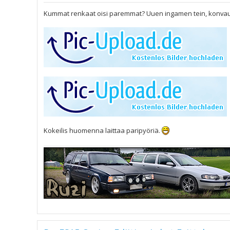
e
s
Kummat renkaat oisi paremmat? Uuen ingamen tein, konvaus
t
i
Kokeilis huomenna laittaa paripyöriä.