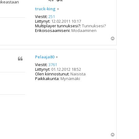
oikeastaan
truck-king
Viestit:
251
Liittynyt:
12.02.2011 10:17
Multiplayer tunnuksesi?:
Tunnuksesi?
Erikoisosaamiseni:
Modaaminen
Y
l
ö
s
Pelaaja80
Viestit:
3761
Liittynyt:
01.12.2012 18:52
Olen kiinnostunut:
Naisista
Paikkakunta:
Mynämäki
Y