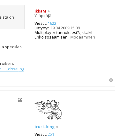
JkkaM
Ylläpitäjä
sista on
Viestit:
1622
Liittynyt:
19.04.2009 15:08
Multiplayer tunnuksesi?:
JkkaM
Erikoisosaamiseni:
Modaaminen
ja specular-
 oikein.
.. _close.jpg
Y
l
ö
s
truck-king
Viestit:
251