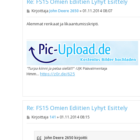
Re: FS15 Omien Ediitien Lyhyt Esittely
V
Kirjoittaja
John Deere 2650
»
01.11.2014 08:07
i
e
s
Alemmat renkaat ja likaantumisskripti.
t
i
"Turpa kiinni ja pelaa siellä!!!"
-UJK Päävalmentaja
Hmm...
https://z0r.de/625
Re: FS15 Omien Ediitien Lyhyt Esittely
V
Kirjoittaja
141
»
01.11.2014 08:15
i
e
s
t
John Deere 2650 kirjoitti:
i