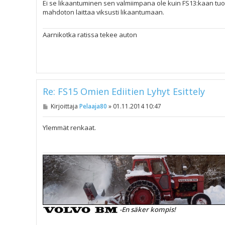
s
Ei se likaantuminen sen valmiimpana ole kuin FS13:kaan tu
t
mahdoton laittaa viksusti likaantumaan.
i
Aarnikotka ratissa tekee auton
Re: FS15 Omien Ediitien Lyhyt Esittely
V
Kirjoittaja
Pelaaja80
»
01.11.2014 10:47
i
e
s
Ylemmät renkaat.
t
i
-En säker kompis!