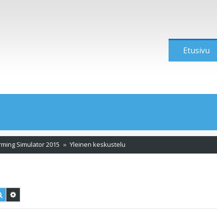
Etusivu
rming Simulator 2015
Yleinen keskustelu
Etsi
Tarkennettu haku