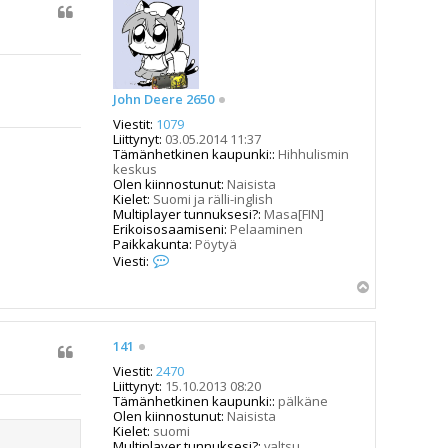
John Deere 2650
Viestit:
1079
Liittynyt:
03.05.2014 11:37
Tämänhetkinen kaupunki::
Hihhulismin
keskus
Olen kiinnostunut:
Naisista
Kielet:
Suomi ja rälli-inglish
Multiplayer tunnuksesi?:
Masa[FIN]
Erikoisosaamiseni:
Pelaaminen
Paikkakunta:
Pöytyä
V
Viesti:
i
Y
e
s
l
t
ö
i
s
141
J
o
Viestit:
2470
h
Liittynyt:
15.10.2013 08:20
n
Tämänhetkinen kaupunki::
pälkäne
D
Olen kiinnostunut:
Naisista
e
Kielet:
suomi
e
Multiplayer tunnuksesi?:
valtsu