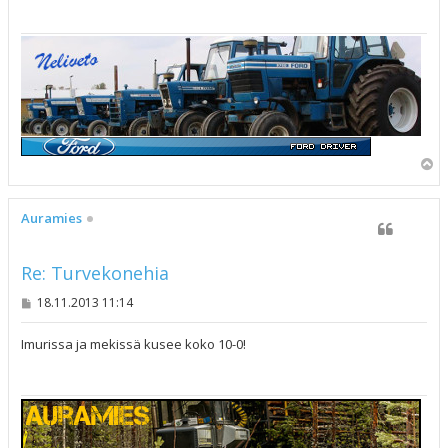
i
Y
l
ö
s
Auramies
Re: Turvekonehia
V
18.11.2013 11:14
i
e
s
Imurissa ja mekissä kusee koko 10-0!
t
i