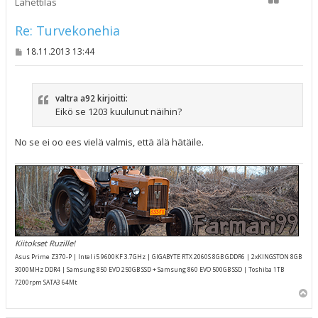
Lähettiläs
Re: Turvekonehia
V
18.11.2013 13:44
i
e
s
t
valtra a92 kirjoitti:
i
Eikö se 1203 kuulunut näihin?
No se ei oo ees vielä valmis, että älä hätäile.
Kiitokset Ruzille!
Asus Prime Z370-P | Intel i5 9600KF 3.7GHz | GIGABYTE RTX 2060S 8GB GDDR6 | 2xKINGSTON 8GB
3000MHz DDR4 | Samsung 850 EVO 250GB SSD + Samsung 860 EVO 500GB SSD | Toshiba 1TB
7200rpm SATA3 64Mt
Y
l
ö