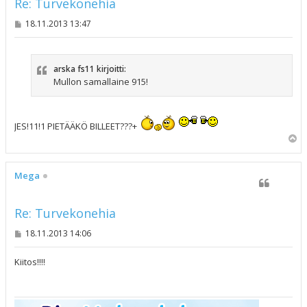
Re: Turvekonehia
V
18.11.2013 13:47
i
e
s
t
arska fs11 kirjoitti:
i
Mullon samallaine 915!
JES!11!1 PIETÄÄKÖ BILLEET???+
Y
l
ö
s
Mega
Re: Turvekonehia
V
18.11.2013 14:06
i
e
s
Kiitos!!!!
t
i