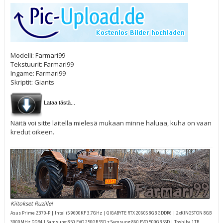
Modelli: Farmari99
Tekstuurit: Farmari99
Ingame: Farmari99
Skriptit: Giants
Lataa tästä...
Näitä voi sitte laitella mielesä mukaan minne haluaa, kuha on vaan
kredut oikeen.
Kiitokset Ruzille!
Asus Prime Z370-P | Intel i5 9600KF 3.7GHz | GIGABYTE RTX 2060S 8GB GDDR6 | 2xKINGSTON 8GB
3000MHz DDR4 | Samsung 850 EVO 250GB SSD + Samsung 860 EVO 500GB SSD | Toshiba 1TB