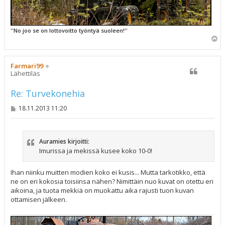
''No joo se on lottovoitto työntyä suoleen!''
Y
l
ö
s
Farmari99
Lähettiläs
Re: Turvekonehia
V
18.11.2013 11:20
i
e
s
t
Auramies kirjoitti:
i
Imurissa ja mekissä kusee koko 10-0!
Ihan niinku muitten modien koko ei kusis... Mutta tarkotikko, että
ne on eri kokosia toisiinsa nähen? Nimittäin nuo kuvat on otettu eri
aikoina, ja tuota mekkiä on muokattu aika rajusti tuon kuvan
ottamisen jälkeen.