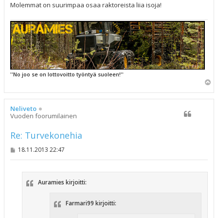
Molemmat on suurimpaa osaa raktoreista liia isoja!
''No joo se on lottovoitto työntyä suoleen!''
Y
l
ö
s
Neliveto
Vuoden foorumilainen
Re: Turvekonehia
V
18.11.2013 22:47
i
e
s
t
Auramies kirjoitti:
i
Farmari99 kirjoitti: