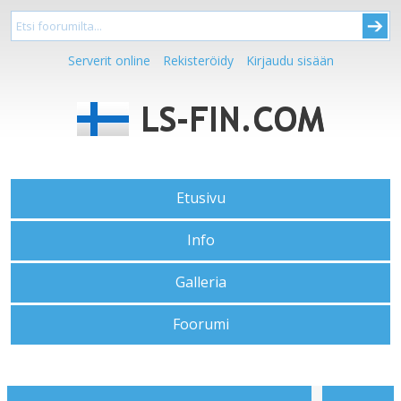
Serverit online
Rekisteröidy
Kirjaudu sisään
Etusivu
Info
Galleria
Foorumi