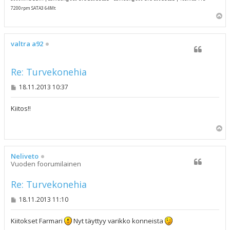
7200rpm SATA3 64Mt
Y
l
ö
s
valtra a92
Re: Turvekonehia
V
18.11.2013 10:37
i
e
s
Kiitos!!
t
i
Y
l
ö
s
Neliveto
Vuoden foorumilainen
Re: Turvekonehia
V
18.11.2013 11:10
i
e
s
Kiitokset Farmari
Nyt täyttyy varikko konneista
t