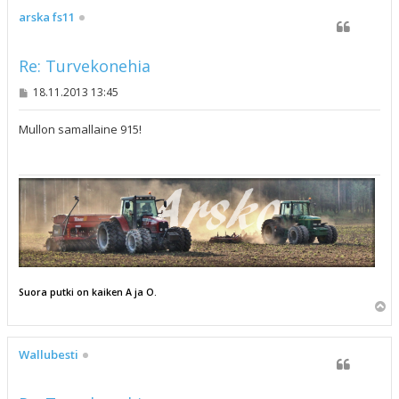
s
arska fs11
Re: Turvekonehia
V
18.11.2013 13:45
i
e
s
Mullon samallaine 915!
t
i
Suora putki on kaiken A ja O.
Y
l
ö
s
Wallubesti