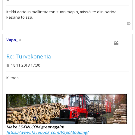
i
e
s
Itekki aattelin mallintaa ton suon mapin, missä ite olin parina
t
kesänä töissä.
i
Y
l
ö
s
Vapo_
Re: Turvekonehia
V
18.11.2013 17:30
i
e
s
Kiitoos!
t
i
Make LS-FIN.COM great again!
https://www.facebook.com/VapoModding/