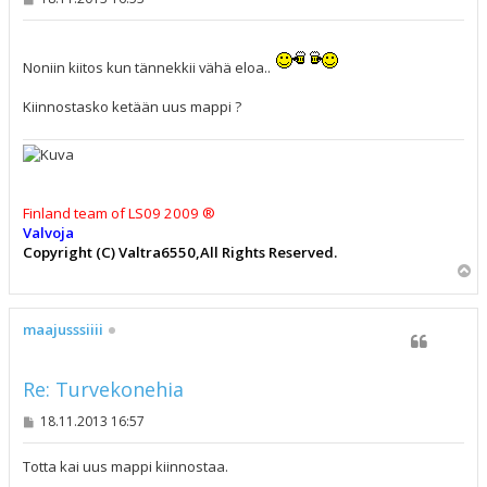
i
e
s
t
Noniin kiitos kun tännekkii vähä eloa..
i
Kiinnostasko ketään uus mappi ?
Finland team of LS09 2009 ®
Valvoja
Copyright (C) Valtra6550,All Rights Reserved.
Y
l
ö
s
maajusssiiii
Re: Turvekonehia
V
18.11.2013 16:57
i
e
s
Totta kai uus mappi kiinnostaa.
t