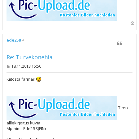
Y
l
ö
s
ede258
Re: Turvekonehia
V
18.11.2013 15:50
i
e
s
Kiitosta farmari
t
i
Teen
alllekirjoitus kuvia
Mp-nimi: Ede258(FIN)