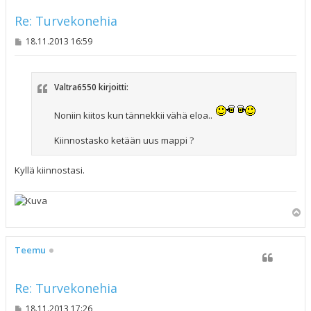
Re: Turvekonehia
V
18.11.2013 16:59
i
e
s
t
Valtra6550 kirjoitti:
i
Noniin kiitos kun tännekkii vähä eloa..
Kiinnostasko ketään uus mappi ?
Kyllä kiinnostasi.
Y
l
ö
s
Teemu
Re: Turvekonehia
V
18.11.2013 17:26