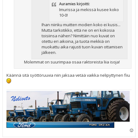
Auramies kirjoitti:
Imurissa ja mekissä kusee koko
10-0!
Ihan niinku muitten modien koko ei kusis...
Mutta tarkotikko, että ne on eri kokosia
toisiinsa nähen? Nimittäin nuo kuvat on
otettu eri aikoina, ja tuota mekkiä on
muokattu aika rajusti tuon kuvan ottamisen
jälkeen.
Molemmat on suurimpaa osaa raktoreista liia isoja!
Käännä sitä syöttöruuvia niin jaksaa vetää vaikka nelipyttynen fiiu
Y
l