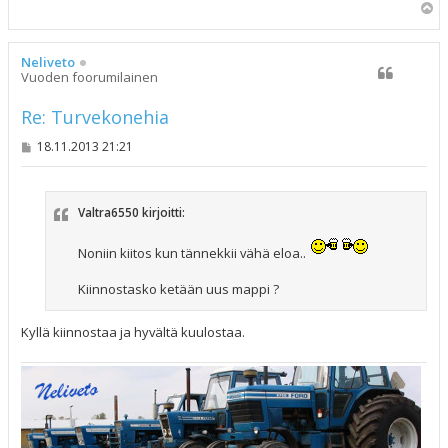
Y
l
ö
s
Neliveto
Vuoden foorumilainen
Re: Turvekonehia
V
18.11.2013 21:21
i
e
s
t
Valtra6550 kirjoitti:
i
Noniin kiitos kun tännekkii vähä eloa..
Kiinnostasko ketään uus mappi ?
Kyllä kiinnostaa ja hyvältä kuulostaa.