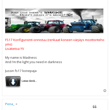
i
FS17 Konfigurointi onnistuu (renkaat koneen värjäys moottoriteho
yms)
Lisätietoa YV
My name is Madness
And I'm the light you need in darkness
Jussin fs17 konepaja
Lataa tästä...
Y
l
ö
s
Pena_