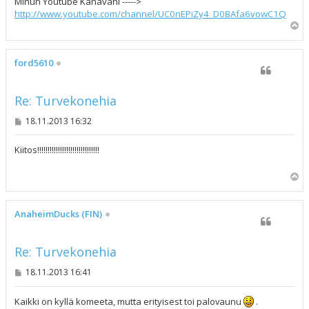
Minun Youtube Kanavani ----->
http://www.youtube.com/channel/UC0nEPiZy4_D0BAfa6vowC1Q
Y
l
ö
s
ford5610
Re: Turvekonehia
V
18.11.2013 16:32
i
e
s
Kiitos!!!!!!!!!!!!!!!!!!!!!!!!!!!!!!
t
i
Y
l
ö
s
AnaheimDucks (FIN)
Re: Turvekonehia
V
18.11.2013 16:41
i
e
s
Kaikki on kyllä komeeta, mutta erityisest toi palovaunu
.