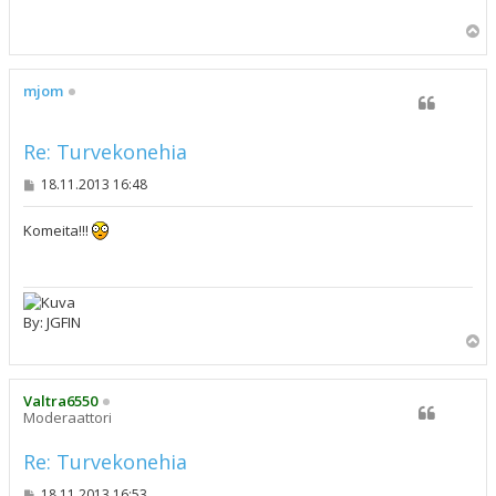
t
i
Y
l
ö
s
mjom
Re: Turvekonehia
V
18.11.2013 16:48
i
e
s
Komeita!!!
t
i
By: JGFIN
Y
l
ö
s
Valtra6550
Moderaattori
Re: Turvekonehia
V
18.11.2013 16:53