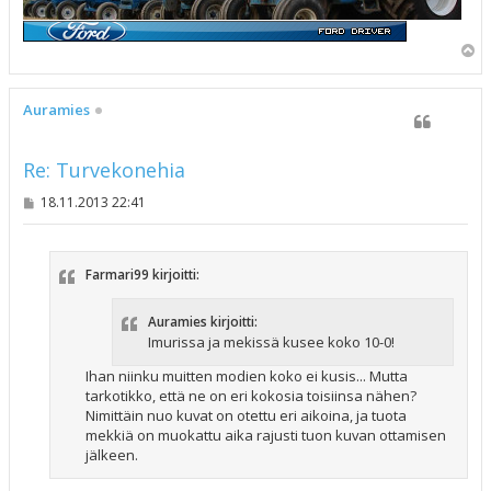
Y
l
ö
s
Auramies
Re: Turvekonehia
V
18.11.2013 22:41
i
e
s
t
Farmari99 kirjoitti:
i
Auramies kirjoitti:
Imurissa ja mekissä kusee koko 10-0!
Ihan niinku muitten modien koko ei kusis... Mutta
tarkotikko, että ne on eri kokosia toisiinsa nähen?
Nimittäin nuo kuvat on otettu eri aikoina, ja tuota
mekkiä on muokattu aika rajusti tuon kuvan ottamisen
jälkeen.