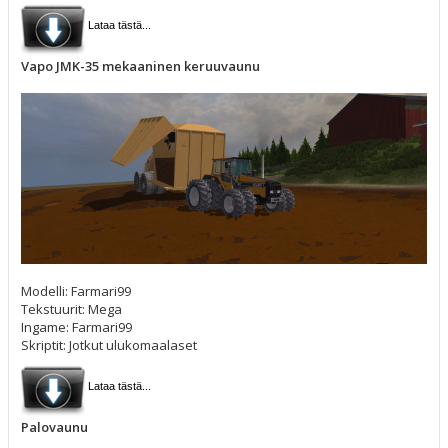
Lataa tästä...
Vapo JMK-35 mekaaninen keruuvaunu
Modelli: Farmari99
Tekstuurit: Mega
Ingame: Farmari99
Skriptit: Jotkut ulukomaalaset
Lataa tästä...
Palovaunu