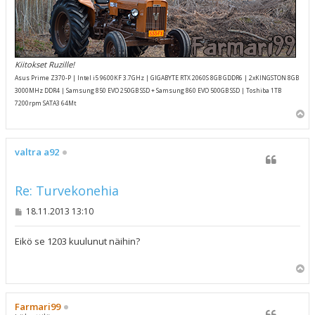
Kiitokset Ruzille!
Asus Prime Z370-P | Intel i5 9600KF 3.7GHz | GIGABYTE RTX 2060S 8GB GDDR6 | 2xKINGSTON 8GB
3000MHz DDR4 | Samsung 850 EVO 250GB SSD + Samsung 860 EVO 500GB SSD | Toshiba 1TB
7200rpm SATA3 64Mt
Y
l
ö
s
valtra a92
Re: Turvekonehia
V
18.11.2013 13:10
i
e
s
Eikö se 1203 kuulunut näihin?
t
i
Y
l
ö
s
Farmari99