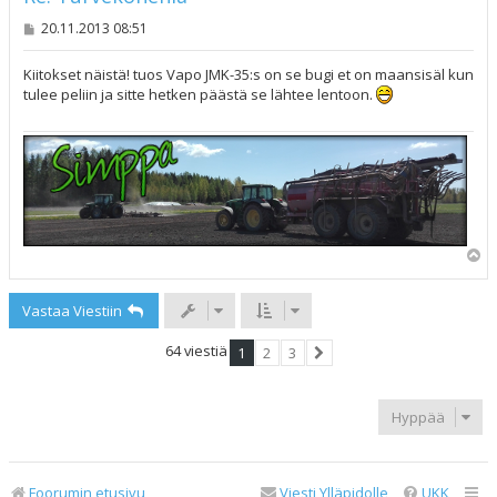
V
20.11.2013 08:51
i
e
s
Kiitokset näistä! tuos Vapo JMK-35:s on se bugi et on maansisäl kun
t
tulee peliin ja sitte hetken päästä se lähtee lentoon.
i
Y
l
ö
Vastaa Viestiin
s
64 viestiä
1
2
3
Seuraava
Hyppää
Foorumin etusivu
Viesti Ylläpidolle
UKK