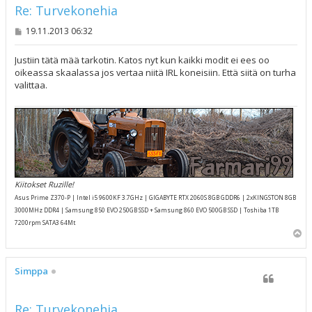
Re: Turvekonehia
V
19.11.2013 06:32
i
e
s
Justiin tätä mää tarkotin. Katos nyt kun kaikki modit ei ees oo
t
oikeassa skaalassa jos vertaa niitä IRL koneisiin. Että siitä on turha
i
valittaa.
Kiitokset Ruzille!
Asus Prime Z370-P | Intel i5 9600KF 3.7GHz | GIGABYTE RTX 2060S 8GB GDDR6 | 2xKINGSTON 8GB
3000MHz DDR4 | Samsung 850 EVO 250GB SSD + Samsung 860 EVO 500GB SSD | Toshiba 1TB
7200rpm SATA3 64Mt
Y
l
ö
s
Simppa
Re: Turvekonehia