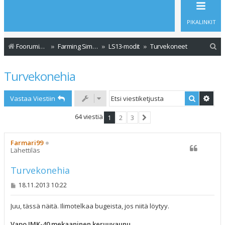
PIKALINKIT
E
Foorumin etusivu
Farming Simulator - Modit
LS13-modit
Turvekoneet
t
Turvekonehia
s
i
Etsi
Tark
Vastaa Viestiin
64 viestiä
1
2
3
Seuraava
Farmari99
Lähettiläs
Turvekonehia
V
18.11.2013 10:22
i
e
s
Juu, tässä näitä. Ilimotelkaa bugeista, jos niitä löytyy.
t
i
Vapo JMK-40 mekaaninen keruuvaunu