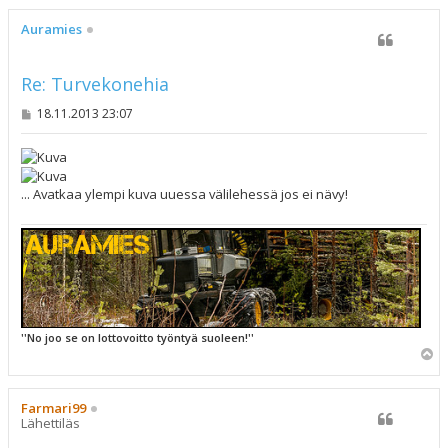
ö
s
Auramies
Re: Turvekonehia
V
18.11.2013 23:07
i
e
s
t
i
... Avatkaa ylempi kuva uuessa välilehessä jos ei nävy!
''No joo se on lottovoitto työntyä suoleen!''
Y
l
ö
s
Farmari99
Lähettiläs