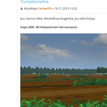
Turvekonehia
V
Kirjoittaja
Farmari99
»
18.11.2013 10:22
i
e
s
Juu, tässä näitä. Ilimotelkaa bugeista, jos niitä löytyy.
t
i
Vapo JMK-40 mekaaninen keruuvaunu