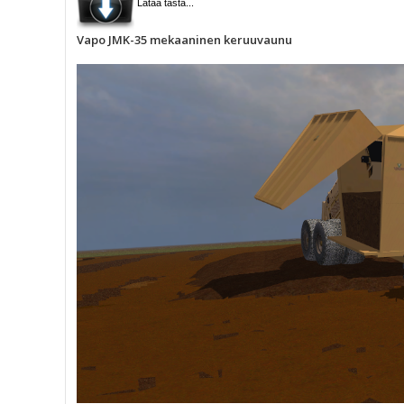
Lataa tästä...
Vapo JMK-35 mekaaninen keruuvaunu