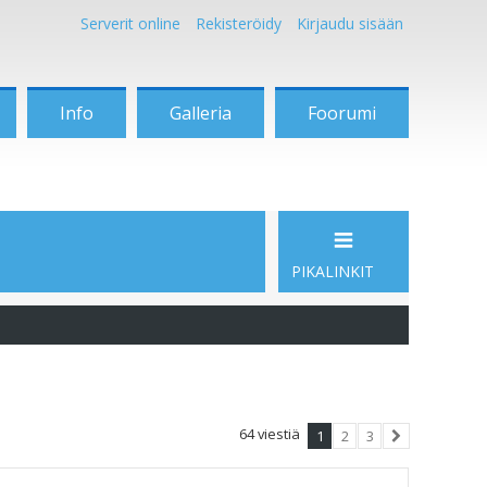
Serverit online
Rekisteröidy
Kirjaudu sisään
Info
Galleria
Foorumi
PIKALINKIT
64 viestiä
1
2
3
Seuraava