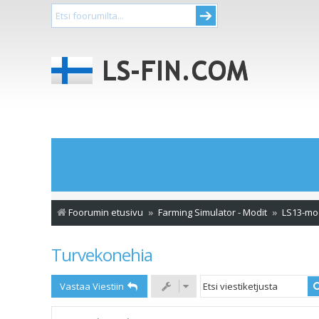
Foorumin etusivu
Farming Simulator - Modit
LS13-mo
Turvekonehia
Vastaa Viestiin