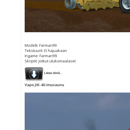
Modelli: Farmari99
Tekstuurit: Ei hajuakaan
Ingame: Farmari99
Skriptit: Jotkut ulukomaalaset
Lataa tästä...
Vapo JIK-40 imuvaunu