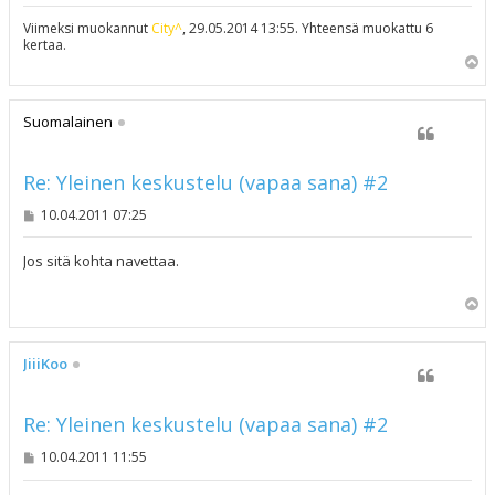
Viimeksi muokannut
City^
, 29.05.2014 13:55. Yhteensä muokattu 6
kertaa.
Y
l
ö
s
Suomalainen
Re: Yleinen keskustelu (vapaa sana) #2
V
10.04.2011 07:25
i
e
s
Jos sitä kohta navettaa.
t
i
Y
l
ö
s
JiiiKoo
Re: Yleinen keskustelu (vapaa sana) #2
V
10.04.2011 11:55
i
e