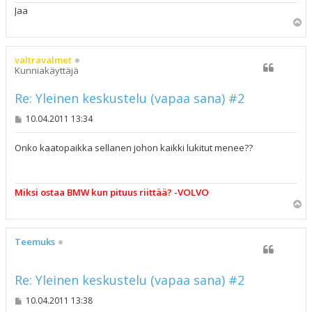
Jaa
Y
l
ö
s
valtravalmet
Kunniakäyttäjä
Re: Yleinen keskustelu (vapaa sana) #2
V
10.04.2011 13:34
i
e
s
Onko kaatopaikka sellanen johon kaikki lukitut menee??
t
i
Miksi ostaa BMW kun pituus riittää? -VOLVO
Y
l
ö
s
Teemuks
Re: Yleinen keskustelu (vapaa sana) #2
V
10.04.2011 13:38
i