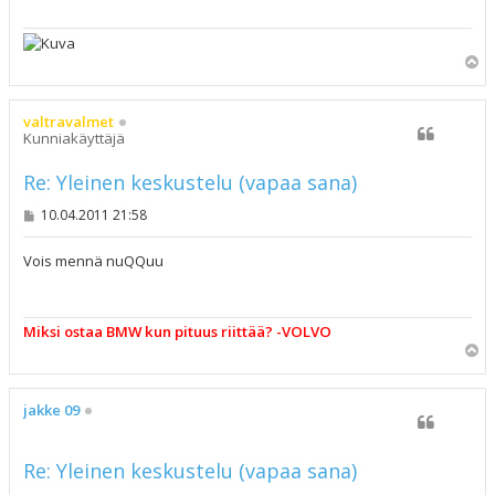
Y
l
ö
s
valtravalmet
Kunniakäyttäjä
Re: Yleinen keskustelu (vapaa sana)
V
10.04.2011 21:58
i
e
s
Vois mennä nuQQuu
t
i
Miksi ostaa BMW kun pituus riittää? -VOLVO
Y
l
ö
s
jakke 09
Re: Yleinen keskustelu (vapaa sana)