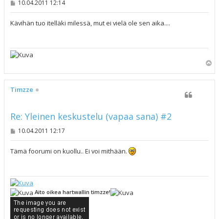
V
10.04.2011 12:14
i
e
s
Kävihän tuo itelläki milessä, mut ei vielä ole sen aika....
t
i
Y
l
ö
s
Timzze
Re: Yleinen keskustelu (vapaa sana) #2
V
10.04.2011 12:17
i
e
s
Tämä foorumi on kuollu.. Ei voi mithään.
t
i
Aito oikea hartwallin timzze!