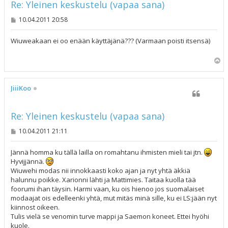
Re: Yleinen keskustelu (vapaa sana)
V
10.04.2011 20:58
i
e
s
Wiuweakaan ei oo enään käyttäjänä??? (Varmaan poisti itsensä)
t
i
Y
l
ö
s
JiiiKoo
Re: Yleinen keskustelu (vapaa sana)
V
10.04.2011 21:11
i
e
s
Jännä homma ku tällä lailla on romahtanu ihmisten mieli tai jtn.
t
Hyvijjännä.
i
Wiuwehi modas nii innokkaasti koko ajan ja nyt yhtä äkkiä
halunnu poikke. Xarionni lähti ja Mattimies. Taitaa kuolla tää
foorumi ihan täysin. Harmi vaan, ku ois hienoo jos suomalaiset
modaajat ois edelleenki yhtä, mut mitäs minä sille, ku ei LS:jään nyt
kiinnost oikeen.
Tulis vielä se venomin turve mappi ja Saemon koneet. Ettei hyöhi
kuole.