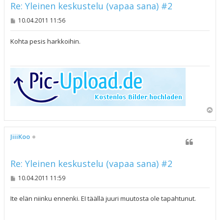
Re: Yleinen keskustelu (vapaa sana) #2
V
10.04.2011 11:56
i
e
s
Kohta pesis harkkoihin.
t
i
Y
l
ö
s
JiiiKoo
Re: Yleinen keskustelu (vapaa sana) #2
V
10.04.2011 11:59
i
e
s
Ite elän niinku ennenki. EI täällä juuri muutosta ole tapahtunut.
t
i