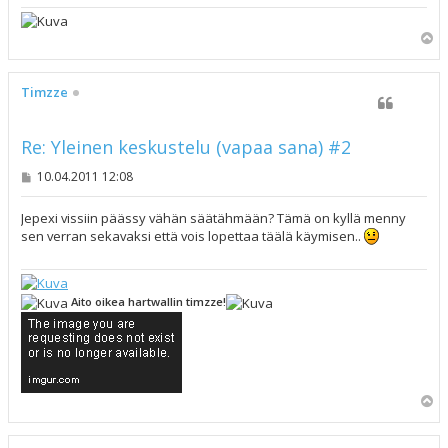
Y
l
ö
s
Timzze
Re: Yleinen keskustelu (vapaa sana) #2
V
10.04.2011 12:08
i
e
s
Jepexi vissiin päässy vähän säätähmään? Tämä on kyllä menny
t
sen verran sekavaksi että vois lopettaa täälä käymisen..
i
Aito oikea hartwallin timzze!
Y
l
ö