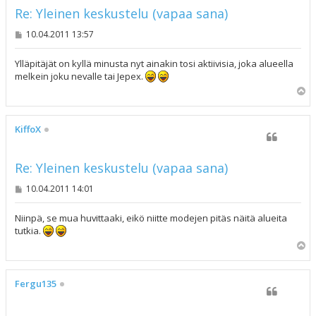
Re: Yleinen keskustelu (vapaa sana)
V
10.04.2011 13:57
i
e
s
Ylläpitäjät on kyllä minusta nyt ainakin tosi aktiivisia, joka alueella
t
melkein joku nevalle tai Jepex.
i
Y
l
ö
s
KiffoX
Re: Yleinen keskustelu (vapaa sana)
V
10.04.2011 14:01
i
e
s
Niinpä, se mua huvittaaki, eikö niitte modejen pitäs näitä alueita
t
tutkia.
i
Y
l
ö
s
Fergu135