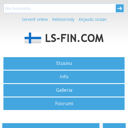
Serverit online
Rekisteröidy
Kirjaudu sisään
Etusivu
Info
Galleria
Foorumi