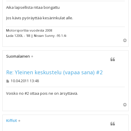
e
s
Aika lapsellista riitaa bongattu
t
i
Jos kävis pyöräyttää kesärinkulat alle.
M
otorsporttia vuodesta 2008
L
ada 1200L - '88
|
N
issan Sunny -95 1.4i
Y
l
ö
s
Suomalainen
Re: Yleinen keskustelu (vapaa sana) #2
V
10.04.2011 13:48
i
e
s
Voisko no #2 ottaa pois ne on ärsyttäviä.
t
i
Y
l
ö
s
KiffoX