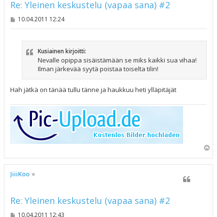
Re: Yleinen keskustelu (vapaa sana) #2
V
10.04.2011 12:24
i
e
s
t
Kusiainen kirjoitti:
i
Nevalle opippa sisäistämään se miks kaikki sua vihaa!
Ilman järkevää syytä poistaa toiselta tilin!
Hah jätkä on tänää tullu tänne ja haukkuu heti ylläpitäjät
Y
l
ö
s
JiiiKoo
Re: Yleinen keskustelu (vapaa sana) #2
V
10.04.2011 12:43