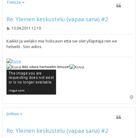
s
Timzze
Re: Yleinen keskustelu (vapaa sana) #2
V
10.04.2011 12:10
i
e
s
Kaikki! Ja vieläkö mie hoksasin että sie olet ylläpitäjä niin ee
t
helvetti.. Son adios.
i
Aito oikea hartwallin timzze!
Y
l
ö
s
JiiiKoo
Re: Yleinen keskustelu (vapaa sana) #2