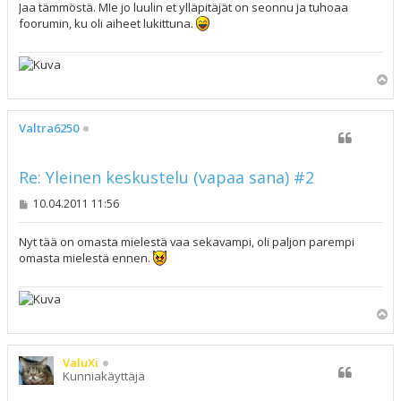
s
Jaa tämmöstä. MIe jo luulin et ylläpitäjät on seonnu ja tuhoaa
t
foorumin, ku oli aiheet lukittuna.
i
Y
l
ö
s
Valtra6250
Re: Yleinen keskustelu (vapaa sana) #2
V
10.04.2011 11:56
i
e
s
Nyt tää on omasta mielestä vaa sekavampi, oli paljon parempi
t
omasta mielestä ennen.
i
Y
l
ö
s
ValuXi
Kunniakäyttäjä