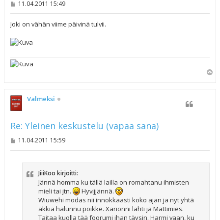
V
11.04.2011 15:49
i
e
s
Joki on vähän viime päivinä tulvii.
t
i
Y
l
ö
s
Valmeksi
Re: Yleinen keskustelu (vapaa sana)
V
11.04.2011 15:59
i
e
s
t
JiiiKoo kirjoitti:
i
Jännä homma ku tällä lailla on romahtanu ihmisten
mieli tai jtn.
Hyvijjännä.
Wiuwehi modas nii innokkaasti koko ajan ja nyt yhtä
äkkiä halunnu poikke. Xarionni lähti ja Mattimies.
Taitaa kuolla tää foorumi ihan täysin. Harmi vaan, ku