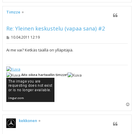
l
ö
s
Timzze
Re: Yleinen keskustelu (vapaa sana) #2
V
10.04.2011 12:19
i
e
s
Ai me vai? Ketkäs täällä on ylläpitäjiä.
t
i
Aito oikea hartwallin timzze!
Y
l
ö
s
kekkonen