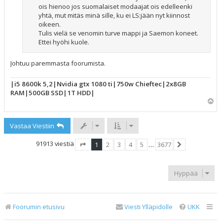
ois hienoo jos suomalaiset modaajat ois edelleenki
yhtä, mut mitäs minä sille, ku ei LS:jään nyt kiinnost
oikeen.
Tulis vielä se venomin turve mappi ja Saemon koneet.
Ettei hyöhi kuole.
Johtuu paremmasta foorumista.
|i5 8600k 5,2|Nvidia gtx 1080 ti|750w Chieftec|2x8GB
RAM|500GB SSD|1T HDD|
Y
l
ö
Vastaa Viestiin
s
91913 viestiä
1
2
3
4
5
…
3677
Sivu
1
/
3677
Seuraava
Hyppää
Foorumin etusivu
Viesti Ylläpidolle
UKK