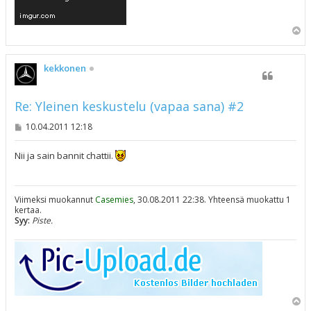
Y
l
ö
s
kekkonen
Re: Yleinen keskustelu (vapaa sana) #2
V
10.04.2011 12:18
i
e
s
Nii ja sain bannit chattii.
t
i
Viimeksi muokannut
Casemies
, 30.08.2011 22:38. Yhteensä muokattu 1
kertaa.
Syy:
Piste.
Y