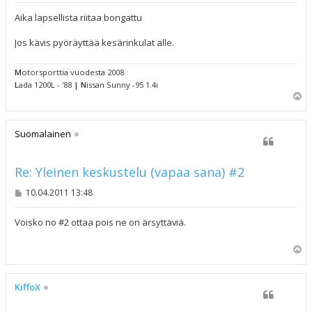
e
s
Aika lapsellista riitaa bongattu
t
i
Jos kävis pyöräyttää kesärinkulat alle.
M
otorsporttia vuodesta 2008
L
ada 1200L - '88
|
N
issan Sunny -95 1.4i
Y
l
ö
s
Suomalainen
Re: Yleinen keskustelu (vapaa sana) #2
V
10.04.2011 13:48
i
e
s
Voisko no #2 ottaa pois ne on ärsyttäviä.
t
i
Y
l
ö
s
KiffoX