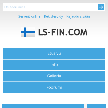
Serverit online
Rekisteröidy
Kirjaudu sisään
Etusivu
Info
Galleria
Foorumi