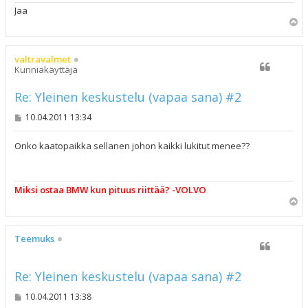
Jaa
Y
l
ö
s
valtravalmet
Kunniakäyttäjä
Re: Yleinen keskustelu (vapaa sana) #2
V
10.04.2011 13:34
i
e
s
Onko kaatopaikka sellanen johon kaikki lukitut menee??
t
i
Miksi ostaa BMW kun pituus riittää? -VOLVO
Y
l
ö
s
Teemuks
Re: Yleinen keskustelu (vapaa sana) #2
V
10.04.2011 13:38
i