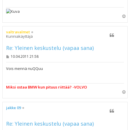
Y
l
ö
s
valtravalmet
Kunniakäyttäjä
Re: Yleinen keskustelu (vapaa sana)
V
10.04.2011 21:58
i
e
s
Vois mennä nuQQuu
t
i
Miksi ostaa BMW kun pituus riittää? -VOLVO
Y
l
ö
s
jakke 09
Re: Yleinen keskustelu (vapaa sana)