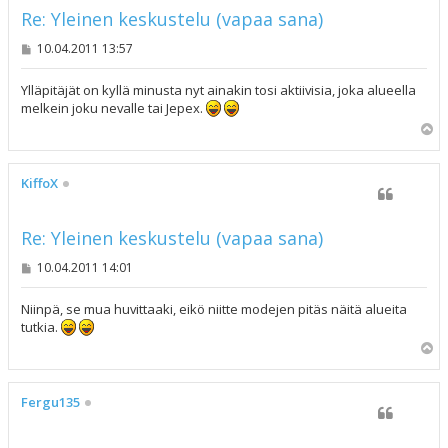
Re: Yleinen keskustelu (vapaa sana)
V
10.04.2011 13:57
i
e
s
Ylläpitäjät on kyllä minusta nyt ainakin tosi aktiivisia, joka alueella
t
melkein joku nevalle tai Jepex.
i
Y
l
ö
s
KiffoX
Re: Yleinen keskustelu (vapaa sana)
V
10.04.2011 14:01
i
e
s
Niinpä, se mua huvittaaki, eikö niitte modejen pitäs näitä alueita
t
tutkia.
i
Y
l
ö
s
Fergu135