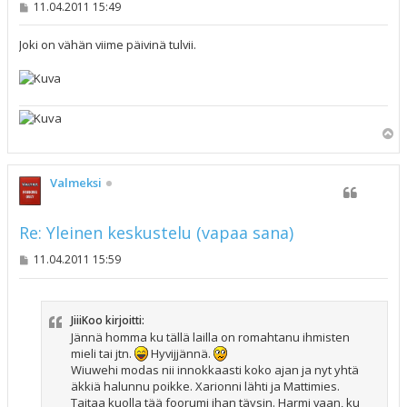
V
11.04.2011 15:49
i
e
s
Joki on vähän viime päivinä tulvii.
t
i
Y
l
ö
s
Valmeksi
Re: Yleinen keskustelu (vapaa sana)
V
11.04.2011 15:59
i
e
s
t
JiiiKoo kirjoitti:
i
Jännä homma ku tällä lailla on romahtanu ihmisten
mieli tai jtn.
Hyvijjännä.
Wiuwehi modas nii innokkaasti koko ajan ja nyt yhtä
äkkiä halunnu poikke. Xarionni lähti ja Mattimies.
Taitaa kuolla tää foorumi ihan täysin. Harmi vaan, ku