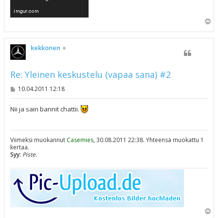
Y
l
ö
s
kekkonen
Re: Yleinen keskustelu (vapaa sana) #2
V
10.04.2011 12:18
i
e
s
Nii ja sain bannit chattii.
t
i
Viimeksi muokannut
Casemies
, 30.08.2011 22:38. Yhteensä muokattu 1
kertaa.
Syy:
Piste.
Y