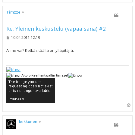
l
ö
s
Timzze
Re: Yleinen keskustelu (vapaa sana) #2
V
10.04.2011 12:19
i
e
s
Ai me vai? Ketkäs täällä on ylläpitäjiä.
t
i
Aito oikea hartwallin timzze!
Y
l
ö
s
kekkonen