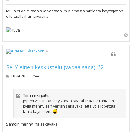
i
e
s
Mulla ei oo mitään sua vastaan, mut omasta mielestä käyttäjät on
t
ollu täällä ihan siivosti...
i
Y
l
ö
s
Sharkoon
Re: Yleinen keskustelu (vapaa sana) #2
V
10.04.2011 12:44
i
e
s
t
Timzze kirjoitti:
i
Jepexi vissiin päässy vähän säätähmään? Tämä on
kyllä menny sen verran sekavaksi että vois lopettaa
täälä käymisen..
Samoin menny iha sekavaks