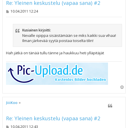
Re: Yleinen keskustelu (vapaa sana) #2
V
10.04.2011 12:24
i
e
s
t
Kusiainen kirjoitti:
i
Nevalle opippa sisäistämään se miks kaikki sua vihaa!
Ilman järkevää syytä poistaa toiselta tilin!
Hah jätkä on tänää tullu tänne ja haukkuu heti ylläpitäjät
Y
l
ö
s
JiiiKoo
Re: Yleinen keskustelu (vapaa sana) #2
V
10.04.2011 12:43