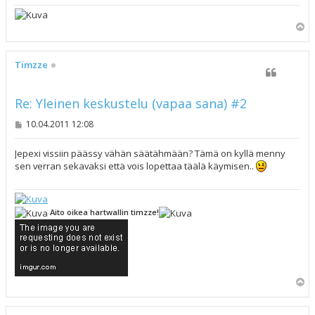
Y
l
ö
s
Timzze
Re: Yleinen keskustelu (vapaa sana) #2
V
10.04.2011 12:08
i
e
s
Jepexi vissiin päässy vähän säätähmään? Tämä on kyllä menny
t
sen verran sekavaksi että vois lopettaa täälä käymisen..
i
Aito oikea hartwallin timzze!
Y
l
ö