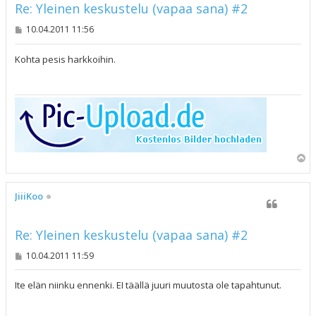
Re: Yleinen keskustelu (vapaa sana) #2
V
10.04.2011 11:56
i
e
s
Kohta pesis harkkoihin.
t
i
Y
l
ö
s
JiiiKoo
Re: Yleinen keskustelu (vapaa sana) #2
V
10.04.2011 11:59
i
e
s
Ite elän niinku ennenki. EI täällä juuri muutosta ole tapahtunut.
t
i