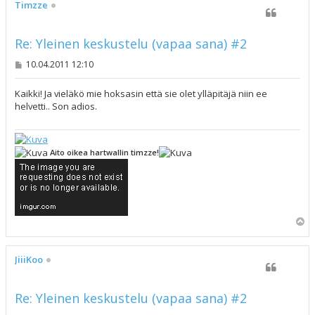
s
Timzze
Re: Yleinen keskustelu (vapaa sana) #2
V
10.04.2011 12:10
i
e
s
Kaikki! Ja vieläkö mie hoksasin että sie olet ylläpitäjä niin ee
t
helvetti.. Son adios.
i
Aito oikea hartwallin timzze!
Y
l
ö
s
JiiiKoo
Re: Yleinen keskustelu (vapaa sana) #2