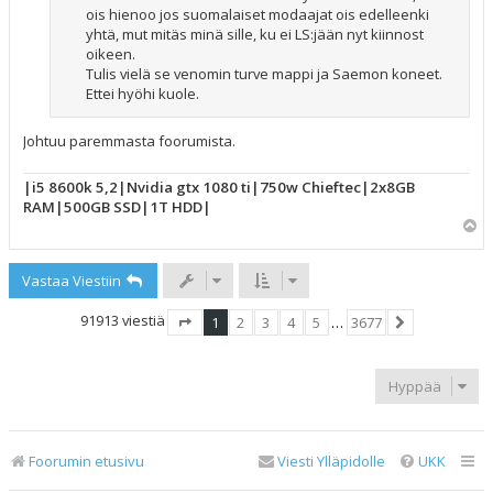
ois hienoo jos suomalaiset modaajat ois edelleenki
yhtä, mut mitäs minä sille, ku ei LS:jään nyt kiinnost
oikeen.
Tulis vielä se venomin turve mappi ja Saemon koneet.
Ettei hyöhi kuole.
Johtuu paremmasta foorumista.
|i5 8600k 5,2|Nvidia gtx 1080 ti|750w Chieftec|2x8GB
RAM|500GB SSD|1T HDD|
Y
l
ö
Vastaa Viestiin
s
91913 viestiä
1
2
3
4
5
…
3677
Sivu
1
/
3677
Seuraava
Hyppää
Foorumin etusivu
Viesti Ylläpidolle
UKK