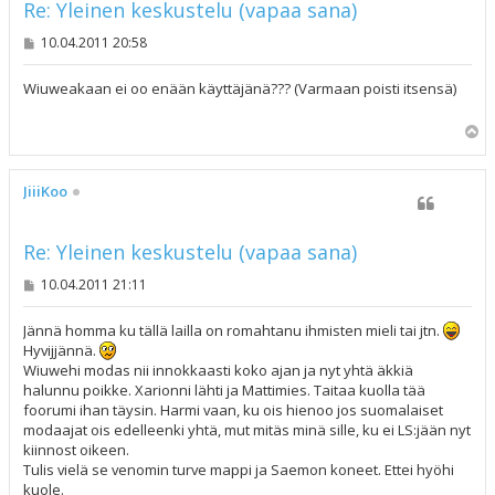
Re: Yleinen keskustelu (vapaa sana)
V
10.04.2011 20:58
i
e
s
Wiuweakaan ei oo enään käyttäjänä??? (Varmaan poisti itsensä)
t
i
Y
l
ö
s
JiiiKoo
Re: Yleinen keskustelu (vapaa sana)
V
10.04.2011 21:11
i
e
s
Jännä homma ku tällä lailla on romahtanu ihmisten mieli tai jtn.
t
Hyvijjännä.
i
Wiuwehi modas nii innokkaasti koko ajan ja nyt yhtä äkkiä
halunnu poikke. Xarionni lähti ja Mattimies. Taitaa kuolla tää
foorumi ihan täysin. Harmi vaan, ku ois hienoo jos suomalaiset
modaajat ois edelleenki yhtä, mut mitäs minä sille, ku ei LS:jään nyt
kiinnost oikeen.
Tulis vielä se venomin turve mappi ja Saemon koneet. Ettei hyöhi
kuole.