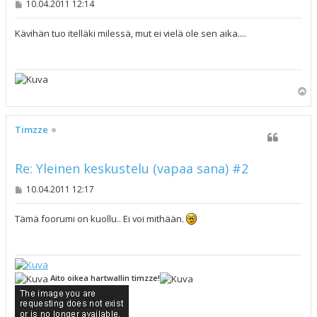
V
10.04.2011 12:14
i
e
s
Kävihän tuo itelläki milessä, mut ei vielä ole sen aika....
t
i
Y
l
ö
s
Timzze
Re: Yleinen keskustelu (vapaa sana) #2
V
10.04.2011 12:17
i
e
s
Tämä foorumi on kuollu.. Ei voi mithään.
t
i
Aito oikea hartwallin timzze!