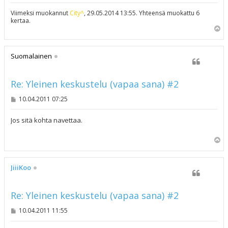
Viimeksi muokannut
City^
, 29.05.2014 13:55. Yhteensä muokattu 6
kertaa.
Y
l
ö
s
Suomalainen
Re: Yleinen keskustelu (vapaa sana) #2
V
10.04.2011 07:25
i
e
s
Jos sitä kohta navettaa.
t
i
Y
l
ö
s
JiiiKoo
Re: Yleinen keskustelu (vapaa sana) #2
V
10.04.2011 11:55
i
e