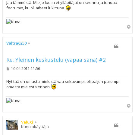
s
Jaa tämmöstä. MIe jo luulin et ylläpitäjät on seonnu ja tuhoaa
t
foorumin, ku oli aiheet lukittuna.
i
Y
l
ö
s
Valtra6250
Re: Yleinen keskustelu (vapaa sana) #2
V
10.04.2011 11:56
i
e
s
Nyt tää on omasta mielestä vaa sekavampi, oli paljon parempi
t
omasta mielestä ennen.
i
Y
l
ö
s
ValuXi
Kunniakäyttäjä