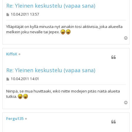
Re: Yleinen keskustelu (vapaa sana)
V
10.04.2011 13:57
i
e
s
Ylläpitäjät on kyllä minusta nyt ainakin tosi aktiivisia, joka alueella
t
melkein joku nevalle tai Jepex.
i
Y
l
ö
s
KiffoX
Re: Yleinen keskustelu (vapaa sana)
V
10.04.2011 14:01
i
e
s
Niinpä, se mua huvittaaki, eikö niitte modejen pitäs näitä alueita
t
tutkia.
i
Y
l
ö
s
Fergu135