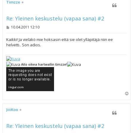
s
Timzze
Re: Yleinen keskustelu (vapaa sana) #2
V
10.04.2011 12:10
i
e
s
Kaikki! Ja vieläkö mie hoksasin että sie olet ylläpitäjä niin ee
t
helvetti.. Son adios.
i
Aito oikea hartwallin timzze!
Y
l
ö
s
JiiiKoo
Re: Yleinen keskustelu (vapaa sana) #2