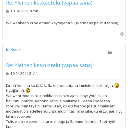
Re: Yleinen keskustelu (vapaa sana)
V
10.04.2011 20:58
i
e
s
Wiuweakaan ei oo enään käyttäjänä??? (Varmaan poisti itsensä)
t
i
Y
l
ö
s
JiiiKoo
Re: Yleinen keskustelu (vapaa sana)
V
10.04.2011 21:11
i
e
s
Jännä homma ku tällä lailla on romahtanu ihmisten mieli tai jtn.
t
Hyvijjännä.
i
Wiuwehi modas nii innokkaasti koko ajan ja nyt yhtä äkkiä
halunnu poikke. Xarionni lähti ja Mattimies. Taitaa kuolla tää
foorumi ihan täysin. Harmi vaan, ku ois hienoo jos suomalaiset
modaajat ois edelleenki yhtä, mut mitäs minä sille, ku ei LS:jään nyt
kiinnost oikeen.
Tulis vielä se venomin turve mappi ja Saemon koneet. Ettei hyöhi
kuole.