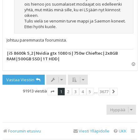
ois hienoo jos suomalaiset modaajat ois edelleenki
yhtä, mut mitäs minä sille, ku ei LS:jään nyt kiinnost
oikeen.
Tulis vielä se venomin turve mappi ja Saemon koneet.
Ettei hyöhi kuole.
Johtuu paremmasta foorumista.
|i5 8600k 5,2|Nvidia gtx 1080 ti|750w Chieftec|2x8GB
RAM|500GB SSD|1T HDD|
Y
l
ö
Vastaa Viestiin
s
91913 viestiä
1
2
3
4
5
…
3677
Sivu
1
/
3677
Seuraava
Hyppää
Foorumin etusivu
Viesti Ylläpidolle
UKK