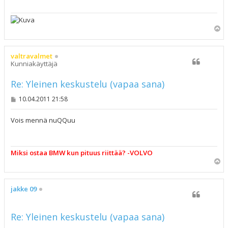
Y
l
ö
s
valtravalmet
Kunniakäyttäjä
Re: Yleinen keskustelu (vapaa sana)
V
10.04.2011 21:58
i
e
s
Vois mennä nuQQuu
t
i
Miksi ostaa BMW kun pituus riittää? -VOLVO
Y
l
ö
s
jakke 09
Re: Yleinen keskustelu (vapaa sana)