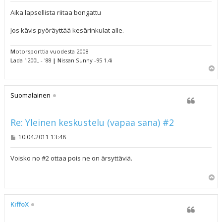
e
s
Aika lapsellista riitaa bongattu
t
i
Jos kävis pyöräyttää kesärinkulat alle.
M
otorsporttia vuodesta 2008
L
ada 1200L - '88
|
N
issan Sunny -95 1.4i
Y
l
ö
s
Suomalainen
Re: Yleinen keskustelu (vapaa sana) #2
V
10.04.2011 13:48
i
e
s
Voisko no #2 ottaa pois ne on ärsyttäviä.
t
i
Y
l
ö
s
KiffoX