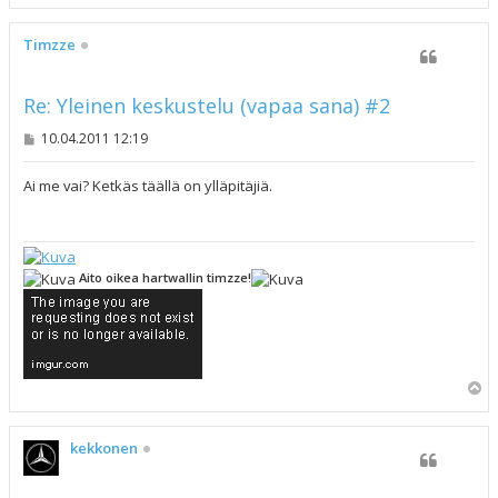
l
ö
s
Timzze
Re: Yleinen keskustelu (vapaa sana) #2
V
10.04.2011 12:19
i
e
s
Ai me vai? Ketkäs täällä on ylläpitäjiä.
t
i
Aito oikea hartwallin timzze!
Y
l
ö
s
kekkonen