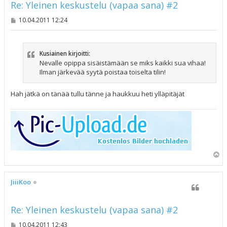
Re: Yleinen keskustelu (vapaa sana) #2
V
10.04.2011 12:24
i
e
s
t
Kusiainen kirjoitti:
i
Nevalle opippa sisäistämään se miks kaikki sua vihaa!
Ilman järkevää syytä poistaa toiselta tilin!
Hah jätkä on tänää tullu tänne ja haukkuu heti ylläpitäjät
Y
l
ö
s
JiiiKoo
Re: Yleinen keskustelu (vapaa sana) #2
V
10.04.2011 12:43