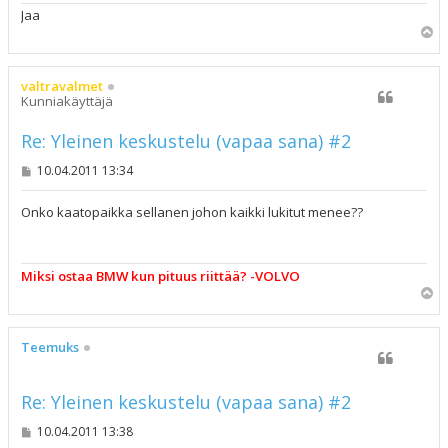
Jaa
Y
l
ö
s
valtravalmet
Kunniakäyttäjä
Re: Yleinen keskustelu (vapaa sana) #2
V
10.04.2011 13:34
i
e
s
Onko kaatopaikka sellanen johon kaikki lukitut menee??
t
i
Miksi ostaa BMW kun pituus riittää? -VOLVO
Y
l
ö
s
Teemuks
Re: Yleinen keskustelu (vapaa sana) #2
V
10.04.2011 13:38
i