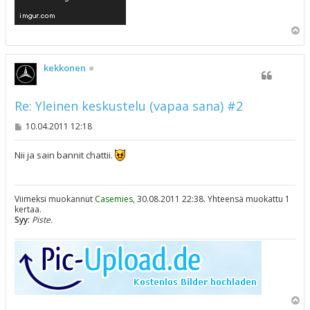
Y
l
ö
s
kekkonen
Re: Yleinen keskustelu (vapaa sana) #2
V
10.04.2011 12:18
i
e
s
Nii ja sain bannit chattii.
t
i
Viimeksi muokannut
Casemies
, 30.08.2011 22:38. Yhteensä muokattu 1
kertaa.
Syy:
Piste.
Y