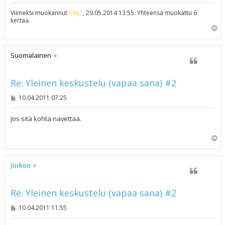
Viimeksi muokannut
City^
, 29.05.2014 13:55. Yhteensä muokattu 6
kertaa.
Y
l
ö
s
Suomalainen
Re: Yleinen keskustelu (vapaa sana) #2
V
10.04.2011 07:25
i
e
s
Jos sitä kohta navettaa.
t
i
Y
l
ö
s
JiiiKoo
Re: Yleinen keskustelu (vapaa sana) #2
V
10.04.2011 11:55
i
e