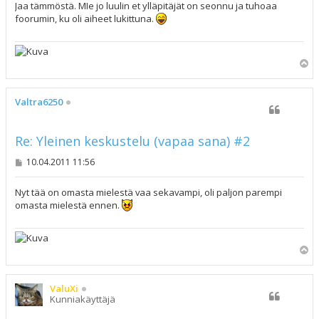
s
Jaa tämmöstä. MIe jo luulin et ylläpitäjät on seonnu ja tuhoaa
t
foorumin, ku oli aiheet lukittuna.
i
Y
l
ö
s
Valtra6250
Re: Yleinen keskustelu (vapaa sana) #2
V
10.04.2011 11:56
i
e
s
Nyt tää on omasta mielestä vaa sekavampi, oli paljon parempi
t
omasta mielestä ennen.
i
Y
l
ö
s
ValuXi
Kunniakäyttäjä