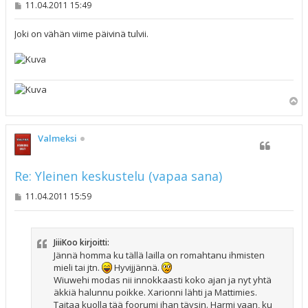
V
11.04.2011 15:49
i
e
s
Joki on vähän viime päivinä tulvii.
t
i
Y
l
ö
s
Valmeksi
Re: Yleinen keskustelu (vapaa sana)
V
11.04.2011 15:59
i
e
s
t
JiiiKoo kirjoitti:
i
Jännä homma ku tällä lailla on romahtanu ihmisten
mieli tai jtn.
Hyvijjännä.
Wiuwehi modas nii innokkaasti koko ajan ja nyt yhtä
äkkiä halunnu poikke. Xarionni lähti ja Mattimies.
Taitaa kuolla tää foorumi ihan täysin. Harmi vaan, ku