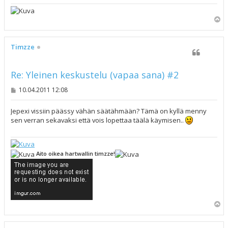
Y
l
ö
s
Timzze
Re: Yleinen keskustelu (vapaa sana) #2
V
10.04.2011 12:08
i
e
s
Jepexi vissiin päässy vähän säätähmään? Tämä on kyllä menny
t
sen verran sekavaksi että vois lopettaa täälä käymisen..
i
Aito oikea hartwallin timzze!
Y
l
ö