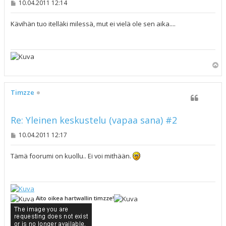
V
10.04.2011 12:14
i
e
s
Kävihän tuo itelläki milessä, mut ei vielä ole sen aika....
t
i
Y
l
ö
s
Timzze
Re: Yleinen keskustelu (vapaa sana) #2
V
10.04.2011 12:17
i
e
s
Tämä foorumi on kuollu.. Ei voi mithään.
t
i
Aito oikea hartwallin timzze!