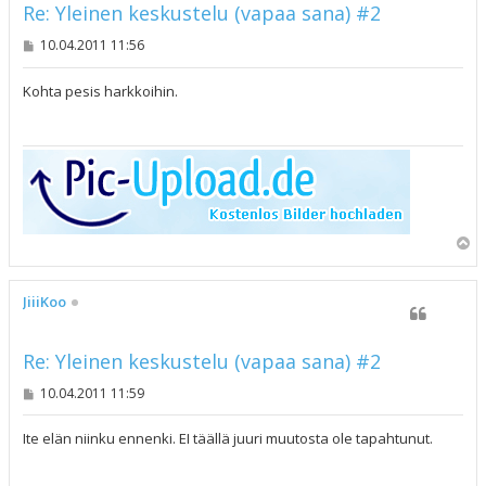
Re: Yleinen keskustelu (vapaa sana) #2
V
10.04.2011 11:56
i
e
s
Kohta pesis harkkoihin.
t
i
Y
l
ö
s
JiiiKoo
Re: Yleinen keskustelu (vapaa sana) #2
V
10.04.2011 11:59
i
e
s
Ite elän niinku ennenki. EI täällä juuri muutosta ole tapahtunut.
t
i