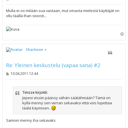
i
e
s
Mulla ei oo mitään sua vastaan, mut omasta mielestä käyttäjät on
t
ollu täällä ihan siivosti...
i
Y
l
ö
s
Sharkoon
Re: Yleinen keskustelu (vapaa sana) #2
V
10.04.2011 12:44
i
e
s
t
Timzze kirjoitti:
i
Jepexi vissiin päässy vähän säätähmään? Tämä on
kyllä menny sen verran sekavaksi että vois lopettaa
täälä käymisen..
Samoin menny iha sekavaks