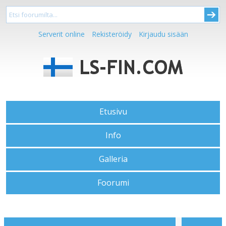
Serverit online
Rekisteröidy
Kirjaudu sisään
Etusivu
Info
Galleria
Foorumi