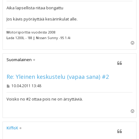
e
s
Aika lapsellista riitaa bongattu
t
i
Jos kävis pyöräyttää kesärinkulat alle.
M
otorsporttia vuodesta 2008
L
ada 1200L - '88
|
N
issan Sunny -95 1.4i
Y
l
ö
s
Suomalainen
Re: Yleinen keskustelu (vapaa sana) #2
V
10.04.2011 13:48
i
e
s
Voisko no #2 ottaa pois ne on ärsyttäviä.
t
i
Y
l
ö
s
KiffoX