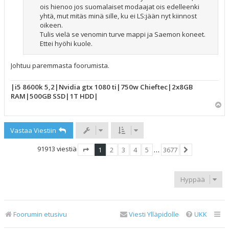
ois hienoo jos suomalaiset modaajat ois edelleenki
yhtä, mut mitäs minä sille, ku ei LS:jään nyt kiinnost
oikeen.
Tulis vielä se venomin turve mappi ja Saemon koneet.
Ettei hyöhi kuole.
Johtuu paremmasta foorumista.
|i5 8600k 5,2|Nvidia gtx 1080 ti|750w Chieftec|2x8GB
RAM|500GB SSD|1T HDD|
Y
l
ö
Vastaa Viestiin
s
91913 viestiä
1
2
3
4
5
…
3677
Sivu
1
/
3677
Seuraava
Hyppää
Foorumin etusivu
Viesti Ylläpidolle
UKK