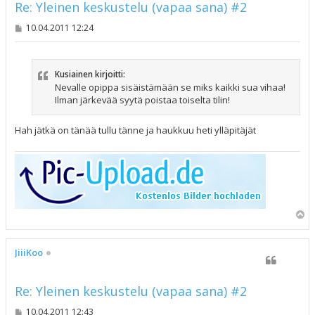
Re: Yleinen keskustelu (vapaa sana) #2
V
10.04.2011 12:24
i
e
s
t
Kusiainen kirjoitti:
i
Nevalle opippa sisäistämään se miks kaikki sua vihaa!
Ilman järkevää syytä poistaa toiselta tilin!
Hah jätkä on tänää tullu tänne ja haukkuu heti ylläpitäjät
Y
l
ö
s
JiiiKoo
Re: Yleinen keskustelu (vapaa sana) #2
V
10.04.2011 12:43