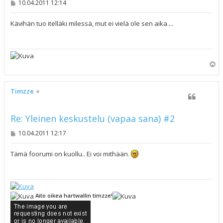
V
10.04.2011 12:14
i
e
s
Kävihän tuo itelläki milessä, mut ei vielä ole sen aika....
t
i
Y
l
ö
s
Timzze
Re: Yleinen keskustelu (vapaa sana) #2
V
10.04.2011 12:17
i
e
s
Tämä foorumi on kuollu.. Ei voi mithään.
t
i
Aito oikea hartwallin timzze!