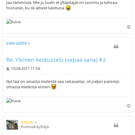
s
Jaa tämmöstä. MIe jo luulin et ylläpitäjät on seonnu ja tuhoaa
t
foorumin, ku oli aiheet lukittuna.
i
Y
l
ö
s
Valtra6250
Re: Yleinen keskustelu (vapaa sana) #2
V
10.04.2011 11:56
i
e
s
Nyt tää on omasta mielestä vaa sekavampi, oli paljon parempi
t
omasta mielestä ennen.
i
Y
l
ö
s
ValuXi
Kunniakäyttäjä