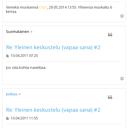
Viimeksi muokannut
City^
, 29.05.2014 13:55. Yhteensä muokattu 6
kertaa.
Y
l
ö
s
Suomalainen
Re: Yleinen keskustelu (vapaa sana) #2
V
10.04.2011 07:25
i
e
s
Jos sitä kohta navettaa.
t
i
Y
l
ö
s
JiiiKoo
Re: Yleinen keskustelu (vapaa sana) #2
V
10.04.2011 11:55
i
e