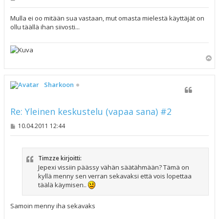
i
e
s
Mulla ei oo mitään sua vastaan, mut omasta mielestä käyttäjät on
t
ollu täällä ihan siivosti...
i
Y
l
ö
s
Sharkoon
Re: Yleinen keskustelu (vapaa sana) #2
V
10.04.2011 12:44
i
e
s
t
Timzze kirjoitti:
i
Jepexi vissiin päässy vähän säätähmään? Tämä on
kyllä menny sen verran sekavaksi että vois lopettaa
täälä käymisen..
Samoin menny iha sekavaks