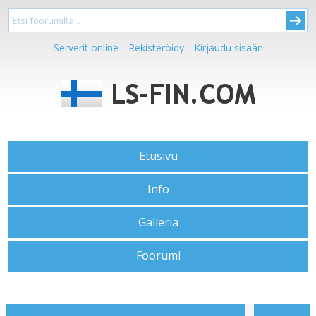
Serverit online
Rekisteröidy
Kirjaudu sisään
Etusivu
Info
Galleria
Foorumi