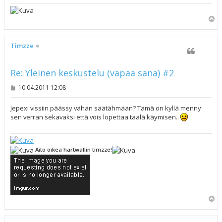
Y
l
ö
s
Timzze
Re: Yleinen keskustelu (vapaa sana) #2
V
10.04.2011 12:08
i
e
s
Jepexi vissiin päässy vähän säätähmään? Tämä on kyllä menny
t
sen verran sekavaksi että vois lopettaa täälä käymisen..
i
Aito oikea hartwallin timzze!
Y
l
ö