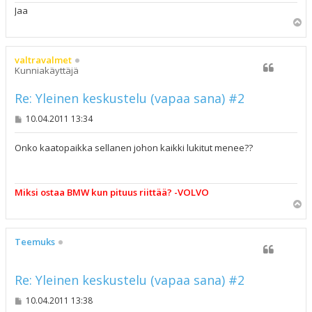
Jaa
Y
l
ö
s
valtravalmet
Kunniakäyttäjä
Re: Yleinen keskustelu (vapaa sana) #2
V
10.04.2011 13:34
i
e
s
Onko kaatopaikka sellanen johon kaikki lukitut menee??
t
i
Miksi ostaa BMW kun pituus riittää? -VOLVO
Y
l
ö
s
Teemuks
Re: Yleinen keskustelu (vapaa sana) #2
V
10.04.2011 13:38
i