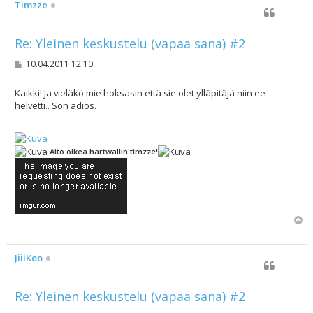
s
Timzze
Re: Yleinen keskustelu (vapaa sana) #2
V
10.04.2011 12:10
i
e
s
Kaikki! Ja vieläkö mie hoksasin että sie olet ylläpitäjä niin ee
t
helvetti.. Son adios.
i
Aito oikea hartwallin timzze!
Y
l
ö
s
JiiiKoo
Re: Yleinen keskustelu (vapaa sana) #2