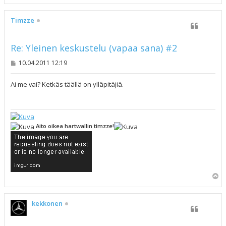
l
ö
s
Timzze
Re: Yleinen keskustelu (vapaa sana) #2
V
10.04.2011 12:19
i
e
s
Ai me vai? Ketkäs täällä on ylläpitäjiä.
t
i
Aito oikea hartwallin timzze!
Y
l
ö
s
kekkonen