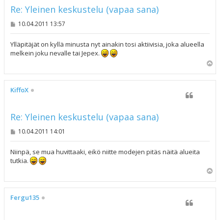
Re: Yleinen keskustelu (vapaa sana)
V
10.04.2011 13:57
i
e
s
Ylläpitäjät on kyllä minusta nyt ainakin tosi aktiivisia, joka alueella
t
melkein joku nevalle tai Jepex.
i
Y
l
ö
s
KiffoX
Re: Yleinen keskustelu (vapaa sana)
V
10.04.2011 14:01
i
e
s
Niinpä, se mua huvittaaki, eikö niitte modejen pitäs näitä alueita
t
tutkia.
i
Y
l
ö
s
Fergu135