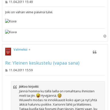
V
11.04.2011 15:49
i
e
s
Joki on vähän viime päivinä tulvii.
t
i
Y
l
ö
s
Valmeksi
Re: Yleinen keskustelu (vapaa sana)
V
11.04.2011 15:59
i
e
s
t
JiiiKoo kirjoitti:
i
Jännä homma ku tällä lailla on romahtanu ihmisten
mieli tai jtn.
Hyvijjännä.
Wiuwehi modas nii innokkaasti koko ajan ja nyt yhtä
äkkiä halunnu poikke. Xarionni lähti ja Mattimies.
Taitaa kuolla tää foorumi ihan täysin. Harmi vaan, ku