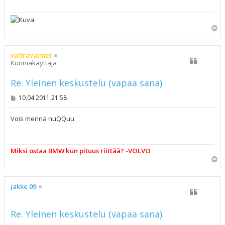
Y
l
ö
s
valtravalmet
Kunniakäyttäjä
Re: Yleinen keskustelu (vapaa sana)
V
10.04.2011 21:58
i
e
s
Vois mennä nuQQuu
t
i
Miksi ostaa BMW kun pituus riittää? -VOLVO
Y
l
ö
s
jakke 09
Re: Yleinen keskustelu (vapaa sana)