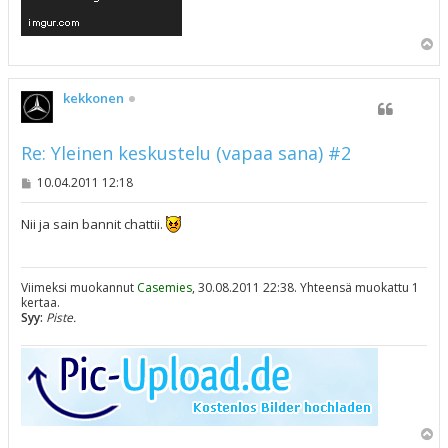
Y
l
ö
s
kekkonen
Re: Yleinen keskustelu (vapaa sana) #2
V
10.04.2011 12:18
i
e
s
Nii ja sain bannit chattii.
t
i
Viimeksi muokannut
Casemies
, 30.08.2011 22:38. Yhteensä muokattu 1
kertaa.
Syy:
Piste.
Y