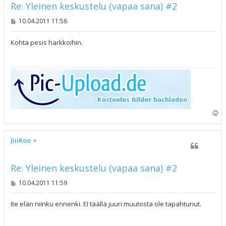
Re: Yleinen keskustelu (vapaa sana) #2
V
10.04.2011 11:56
i
e
s
Kohta pesis harkkoihin.
t
i
Y
l
ö
s
JiiiKoo
Re: Yleinen keskustelu (vapaa sana) #2
V
10.04.2011 11:59
i
e
s
Ite elän niinku ennenki. EI täällä juuri muutosta ole tapahtunut.
t
i