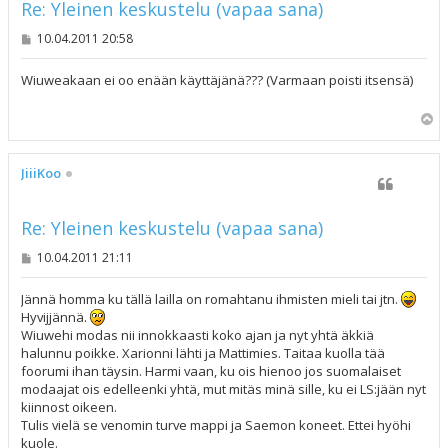
Re: Yleinen keskustelu (vapaa sana)
V
10.04.2011 20:58
i
e
s
Wiuweakaan ei oo enään käyttäjänä??? (Varmaan poisti itsensä)
t
i
Y
l
ö
s
JiiiKoo
Re: Yleinen keskustelu (vapaa sana)
V
10.04.2011 21:11
i
e
s
Jännä homma ku tällä lailla on romahtanu ihmisten mieli tai jtn.
t
Hyvijjännä.
i
Wiuwehi modas nii innokkaasti koko ajan ja nyt yhtä äkkiä
halunnu poikke. Xarionni lähti ja Mattimies. Taitaa kuolla tää
foorumi ihan täysin. Harmi vaan, ku ois hienoo jos suomalaiset
modaajat ois edelleenki yhtä, mut mitäs minä sille, ku ei LS:jään nyt
kiinnost oikeen.
Tulis vielä se venomin turve mappi ja Saemon koneet. Ettei hyöhi
kuole.