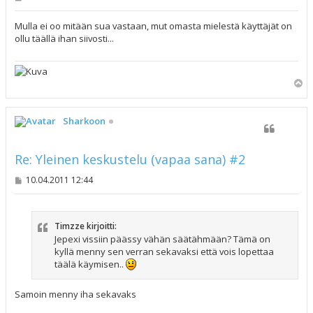
i
e
s
Mulla ei oo mitään sua vastaan, mut omasta mielestä käyttäjät on
t
ollu täällä ihan siivosti...
i
Y
l
ö
s
Sharkoon
Re: Yleinen keskustelu (vapaa sana) #2
V
10.04.2011 12:44
i
e
s
t
Timzze kirjoitti:
i
Jepexi vissiin päässy vähän säätähmään? Tämä on
kyllä menny sen verran sekavaksi että vois lopettaa
täälä käymisen..
Samoin menny iha sekavaks