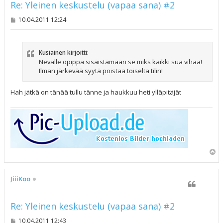
Re: Yleinen keskustelu (vapaa sana) #2
V
10.04.2011 12:24
i
e
s
t
Kusiainen kirjoitti:
i
Nevalle opippa sisäistämään se miks kaikki sua vihaa!
Ilman järkevää syytä poistaa toiselta tilin!
Hah jätkä on tänää tullu tänne ja haukkuu heti ylläpitäjät
Y
l
ö
s
JiiiKoo
Re: Yleinen keskustelu (vapaa sana) #2
V
10.04.2011 12:43