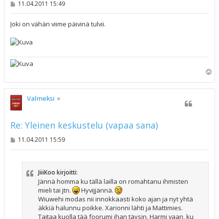
V
11.04.2011 15:49
i
e
s
Joki on vähän viime päivinä tulvii.
t
i
Y
l
ö
s
Valmeksi
Re: Yleinen keskustelu (vapaa sana)
V
11.04.2011 15:59
i
e
s
t
JiiiKoo kirjoitti:
i
Jännä homma ku tällä lailla on romahtanu ihmisten
mieli tai jtn.
Hyvijjännä.
Wiuwehi modas nii innokkaasti koko ajan ja nyt yhtä
äkkiä halunnu poikke. Xarionni lähti ja Mattimies.
Taitaa kuolla tää foorumi ihan täysin. Harmi vaan, ku