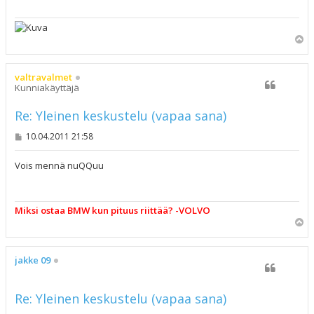
Y
l
ö
s
valtravalmet
Kunniakäyttäjä
Re: Yleinen keskustelu (vapaa sana)
V
10.04.2011 21:58
i
e
s
Vois mennä nuQQuu
t
i
Miksi ostaa BMW kun pituus riittää? -VOLVO
Y
l
ö
s
jakke 09
Re: Yleinen keskustelu (vapaa sana)