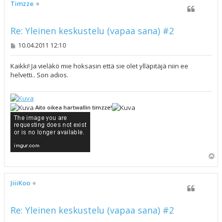
s
Timzze
Re: Yleinen keskustelu (vapaa sana) #2
V
10.04.2011 12:10
i
e
s
Kaikki! Ja vieläkö mie hoksasin että sie olet ylläpitäjä niin ee
t
helvetti.. Son adios.
i
Aito oikea hartwallin timzze!
Y
l
ö
s
JiiiKoo
Re: Yleinen keskustelu (vapaa sana) #2