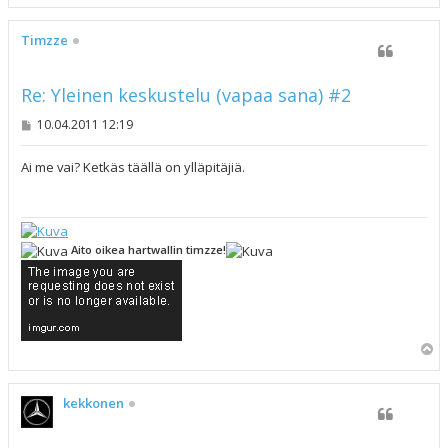
l
ö
s
Timzze
Re: Yleinen keskustelu (vapaa sana) #2
V
10.04.2011 12:19
i
e
s
Ai me vai? Ketkäs täällä on ylläpitäjiä.
t
i
Aito oikea hartwallin timzze!
Y
l
ö
s
kekkonen