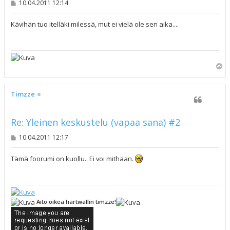
V
10.04.2011 12:14
i
e
s
Kävihän tuo itelläki milessä, mut ei vielä ole sen aika....
t
i
Y
l
ö
s
Timzze
Re: Yleinen keskustelu (vapaa sana) #2
V
10.04.2011 12:17
i
e
s
Tämä foorumi on kuollu.. Ei voi mithään.
t
i
Aito oikea hartwallin timzze!