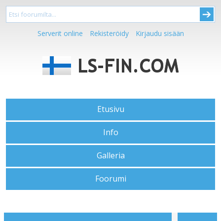
Serverit online
Rekisteröidy
Kirjaudu sisään
Etusivu
Info
Galleria
Foorumi