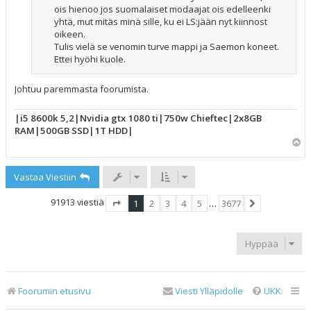
ois hienoo jos suomalaiset modaajat ois edelleenki
yhtä, mut mitäs minä sille, ku ei LS:jään nyt kiinnost
oikeen.
Tulis vielä se venomin turve mappi ja Saemon koneet.
Ettei hyöhi kuole.
Johtuu paremmasta foorumista.
|i5 8600k 5,2|Nvidia gtx 1080 ti|750w Chieftec|2x8GB
RAM|500GB SSD|1T HDD|
Y
l
ö
Vastaa Viestiin
s
91913 viestiä
1
2
3
4
5
…
3677
Sivu
1
/
3677
Seuraava
Hyppää
Foorumin etusivu
Viesti Ylläpidolle
UKK