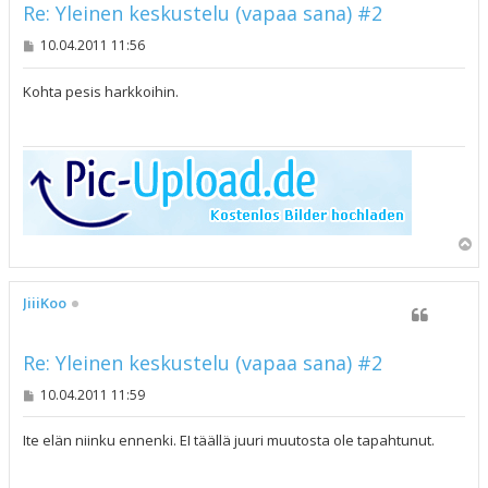
Re: Yleinen keskustelu (vapaa sana) #2
V
10.04.2011 11:56
i
e
s
Kohta pesis harkkoihin.
t
i
Y
l
ö
s
JiiiKoo
Re: Yleinen keskustelu (vapaa sana) #2
V
10.04.2011 11:59
i
e
s
Ite elän niinku ennenki. EI täällä juuri muutosta ole tapahtunut.
t
i