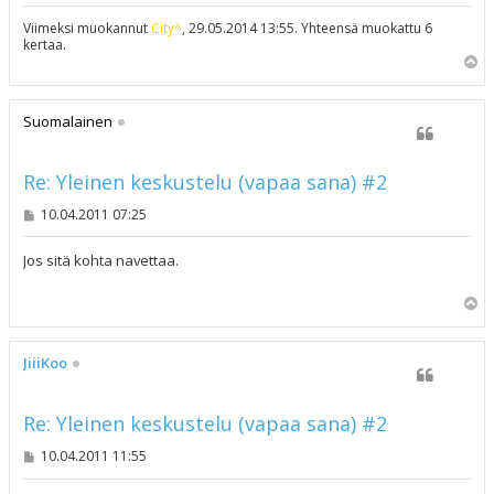
Viimeksi muokannut
City^
, 29.05.2014 13:55. Yhteensä muokattu 6
kertaa.
Y
l
ö
s
Suomalainen
Re: Yleinen keskustelu (vapaa sana) #2
V
10.04.2011 07:25
i
e
s
Jos sitä kohta navettaa.
t
i
Y
l
ö
s
JiiiKoo
Re: Yleinen keskustelu (vapaa sana) #2
V
10.04.2011 11:55
i
e