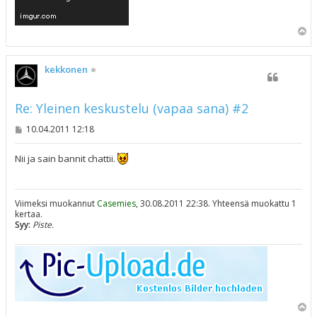
Y
l
ö
s
kekkonen
Re: Yleinen keskustelu (vapaa sana) #2
V
10.04.2011 12:18
i
e
s
Nii ja sain bannit chattii.
t
i
Viimeksi muokannut
Casemies
, 30.08.2011 22:38. Yhteensä muokattu 1
kertaa.
Syy:
Piste.
Y