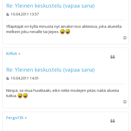
Re: Yleinen keskustelu (vapaa sana)
V
10.04.2011 13:57
i
e
s
Ylläpitäjät on kyllä minusta nyt ainakin tosi aktiivisia, joka alueella
t
melkein joku nevalle tai Jepex.
i
Y
l
ö
s
KiffoX
Re: Yleinen keskustelu (vapaa sana)
V
10.04.2011 14:01
i
e
s
Niinpä, se mua huvittaaki, eikö niitte modejen pitäs näitä alueita
t
tutkia.
i
Y
l
ö
s
Fergu135