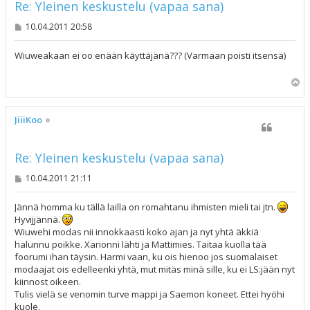
Re: Yleinen keskustelu (vapaa sana)
V
10.04.2011 20:58
i
e
s
Wiuweakaan ei oo enään käyttäjänä??? (Varmaan poisti itsensä)
t
i
Y
l
ö
s
JiiiKoo
Re: Yleinen keskustelu (vapaa sana)
V
10.04.2011 21:11
i
e
s
Jännä homma ku tällä lailla on romahtanu ihmisten mieli tai jtn.
t
Hyvijjännä.
i
Wiuwehi modas nii innokkaasti koko ajan ja nyt yhtä äkkiä
halunnu poikke. Xarionni lähti ja Mattimies. Taitaa kuolla tää
foorumi ihan täysin. Harmi vaan, ku ois hienoo jos suomalaiset
modaajat ois edelleenki yhtä, mut mitäs minä sille, ku ei LS:jään nyt
kiinnost oikeen.
Tulis vielä se venomin turve mappi ja Saemon koneet. Ettei hyöhi
kuole.