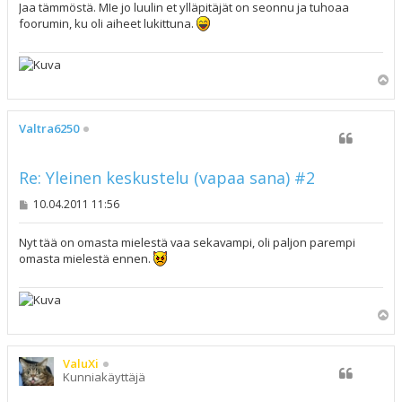
s
Jaa tämmöstä. MIe jo luulin et ylläpitäjät on seonnu ja tuhoaa
t
foorumin, ku oli aiheet lukittuna.
i
Y
l
ö
s
Valtra6250
Re: Yleinen keskustelu (vapaa sana) #2
V
10.04.2011 11:56
i
e
s
Nyt tää on omasta mielestä vaa sekavampi, oli paljon parempi
t
omasta mielestä ennen.
i
Y
l
ö
s
ValuXi
Kunniakäyttäjä