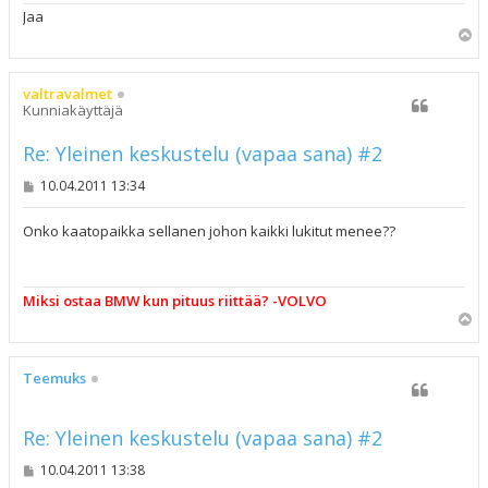
Jaa
Y
l
ö
s
valtravalmet
Kunniakäyttäjä
Re: Yleinen keskustelu (vapaa sana) #2
V
10.04.2011 13:34
i
e
s
Onko kaatopaikka sellanen johon kaikki lukitut menee??
t
i
Miksi ostaa BMW kun pituus riittää? -VOLVO
Y
l
ö
s
Teemuks
Re: Yleinen keskustelu (vapaa sana) #2
V
10.04.2011 13:38
i