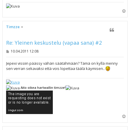
Y
l
ö
s
Timzze
Re: Yleinen keskustelu (vapaa sana) #2
V
10.04.2011 12:08
i
e
s
Jepexi vissiin päässy vähän säätähmään? Tämä on kyllä menny
t
sen verran sekavaksi että vois lopettaa täälä käymisen..
i
Aito oikea hartwallin timzze!
Y
l
ö