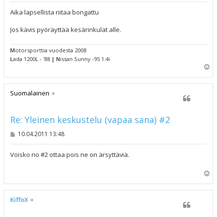
e
s
Aika lapsellista riitaa bongattu
t
i
Jos kävis pyöräyttää kesärinkulat alle.
M
otorsporttia vuodesta 2008
L
ada 1200L - '88
|
N
issan Sunny -95 1.4i
Y
l
ö
s
Suomalainen
Re: Yleinen keskustelu (vapaa sana) #2
V
10.04.2011 13:48
i
e
s
Voisko no #2 ottaa pois ne on ärsyttäviä.
t
i
Y
l
ö
s
KiffoX