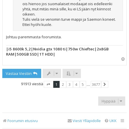
ois hienoo jos suomalaiset modaajat ois edelleenki
yhtä, mut mitäs minä sille, ku ei LS:jään nyt kiinnost
oikeen.
Tulis vielä se venomin turve mappi ja Saemon koneet.
Ettei hyöhi kuole.
Johtuu paremmasta foorumista.
|i5 8600k 5,2|Nvidia gtx 1080 ti|750w Chieftec|2x8GB
RAM|500GB SSD|1T HDD|
Y
l
ö
Vastaa Viestiin
s
91913 viestiä
1
2
3
4
5
…
3677
Sivu
1
/
3677
Seuraava
Hyppää
Foorumin etusivu
Viesti Ylläpidolle
UKK