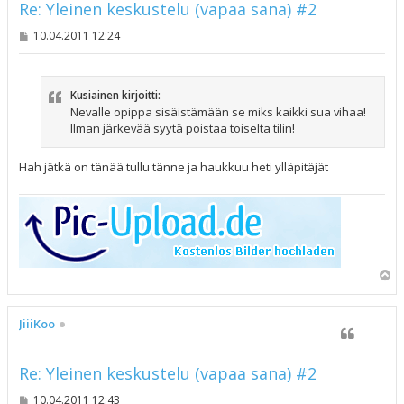
Re: Yleinen keskustelu (vapaa sana) #2
V
10.04.2011 12:24
i
e
s
t
Kusiainen kirjoitti:
i
Nevalle opippa sisäistämään se miks kaikki sua vihaa!
Ilman järkevää syytä poistaa toiselta tilin!
Hah jätkä on tänää tullu tänne ja haukkuu heti ylläpitäjät
Y
l
ö
s
JiiiKoo
Re: Yleinen keskustelu (vapaa sana) #2
V
10.04.2011 12:43