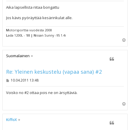
e
s
Aika lapsellista riitaa bongattu
t
i
Jos kävis pyöräyttää kesärinkulat alle.
M
otorsporttia vuodesta 2008
L
ada 1200L - '88
|
N
issan Sunny -95 1.4i
Y
l
ö
s
Suomalainen
Re: Yleinen keskustelu (vapaa sana) #2
V
10.04.2011 13:48
i
e
s
Voisko no #2 ottaa pois ne on ärsyttäviä.
t
i
Y
l
ö
s
KiffoX