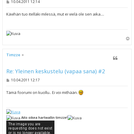
V
10.04.2011 12:14
i
e
s
Kävihän tuo itelläki milessä, mut ei vielä ole sen aika....
t
i
Y
l
ö
s
Timzze
Re: Yleinen keskustelu (vapaa sana) #2
V
10.04.2011 12:17
i
e
s
Tämä foorumi on kuollu.. Ei voi mithään.
t
i
Aito oikea hartwallin timzze!