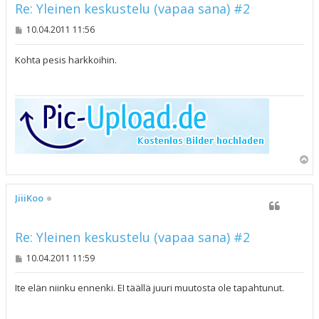
Re: Yleinen keskustelu (vapaa sana) #2
V
10.04.2011 11:56
i
e
s
Kohta pesis harkkoihin.
t
i
Y
l
ö
s
JiiiKoo
Re: Yleinen keskustelu (vapaa sana) #2
V
10.04.2011 11:59
i
e
s
Ite elän niinku ennenki. EI täällä juuri muutosta ole tapahtunut.
t
i