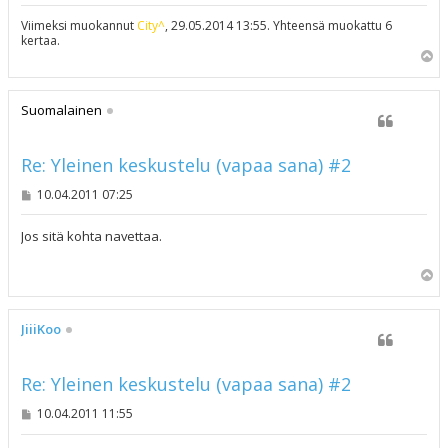
Viimeksi muokannut
City^
, 29.05.2014 13:55. Yhteensä muokattu 6
kertaa.
Y
l
ö
s
Suomalainen
Re: Yleinen keskustelu (vapaa sana) #2
V
10.04.2011 07:25
i
e
s
Jos sitä kohta navettaa.
t
i
Y
l
ö
s
JiiiKoo
Re: Yleinen keskustelu (vapaa sana) #2
V
10.04.2011 11:55
i
e