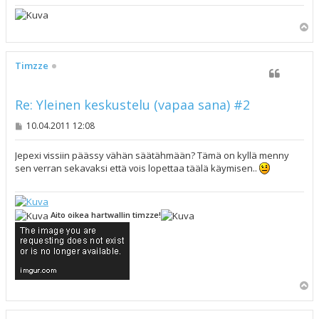
Y
l
ö
s
Timzze
Re: Yleinen keskustelu (vapaa sana) #2
V
10.04.2011 12:08
i
e
s
Jepexi vissiin päässy vähän säätähmään? Tämä on kyllä menny
t
sen verran sekavaksi että vois lopettaa täälä käymisen..
i
Aito oikea hartwallin timzze!
Y
l
ö