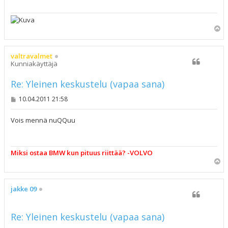
Y
l
ö
s
valtravalmet
Kunniakäyttäjä
Re: Yleinen keskustelu (vapaa sana)
V
10.04.2011 21:58
i
e
s
Vois mennä nuQQuu
t
i
Miksi ostaa BMW kun pituus riittää? -VOLVO
Y
l
ö
s
jakke 09
Re: Yleinen keskustelu (vapaa sana)