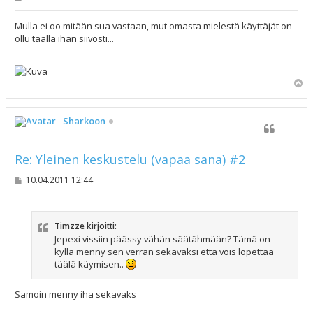
i
e
s
Mulla ei oo mitään sua vastaan, mut omasta mielestä käyttäjät on
t
ollu täällä ihan siivosti...
i
Y
l
ö
s
Sharkoon
Re: Yleinen keskustelu (vapaa sana) #2
V
10.04.2011 12:44
i
e
s
t
Timzze kirjoitti:
i
Jepexi vissiin päässy vähän säätähmään? Tämä on
kyllä menny sen verran sekavaksi että vois lopettaa
täälä käymisen..
Samoin menny iha sekavaks