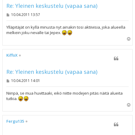
Re: Yleinen keskustelu (vapaa sana)
V
10.04.2011 13:57
i
e
s
Ylläpitäjät on kyllä minusta nyt ainakin tosi aktiivisia, joka alueella
t
melkein joku nevalle tai Jepex.
i
Y
l
ö
s
KiffoX
Re: Yleinen keskustelu (vapaa sana)
V
10.04.2011 14:01
i
e
s
Niinpä, se mua huvittaaki, eikö niitte modejen pitäs näitä alueita
t
tutkia.
i
Y
l
ö
s
Fergu135