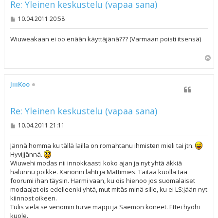
Re: Yleinen keskustelu (vapaa sana)
V
10.04.2011 20:58
i
e
s
Wiuweakaan ei oo enään käyttäjänä??? (Varmaan poisti itsensä)
t
i
Y
l
ö
s
JiiiKoo
Re: Yleinen keskustelu (vapaa sana)
V
10.04.2011 21:11
i
e
s
Jännä homma ku tällä lailla on romahtanu ihmisten mieli tai jtn.
t
Hyvijjännä.
i
Wiuwehi modas nii innokkaasti koko ajan ja nyt yhtä äkkiä
halunnu poikke. Xarionni lähti ja Mattimies. Taitaa kuolla tää
foorumi ihan täysin. Harmi vaan, ku ois hienoo jos suomalaiset
modaajat ois edelleenki yhtä, mut mitäs minä sille, ku ei LS:jään nyt
kiinnost oikeen.
Tulis vielä se venomin turve mappi ja Saemon koneet. Ettei hyöhi
kuole.