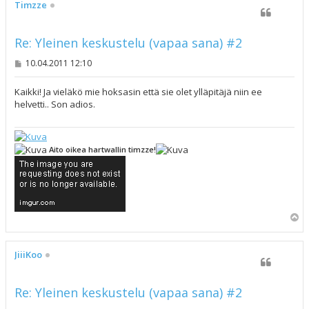
s
Timzze
Re: Yleinen keskustelu (vapaa sana) #2
V
10.04.2011 12:10
i
e
s
Kaikki! Ja vieläkö mie hoksasin että sie olet ylläpitäjä niin ee
t
helvetti.. Son adios.
i
Aito oikea hartwallin timzze!
Y
l
ö
s
JiiiKoo
Re: Yleinen keskustelu (vapaa sana) #2