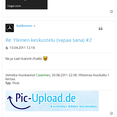
Y
l
ö
s
kekkonen
Re: Yleinen keskustelu (vapaa sana) #2
V
10.04.2011 12:18
i
e
s
Nii ja sain bannit chattii.
t
i
Viimeksi muokannut
Casemies
, 30.08.2011 22:38. Yhteensä muokattu 1
kertaa.
Syy:
Piste.
Y