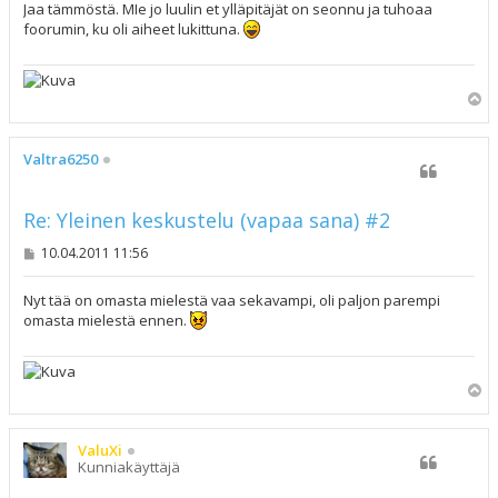
s
Jaa tämmöstä. MIe jo luulin et ylläpitäjät on seonnu ja tuhoaa
t
foorumin, ku oli aiheet lukittuna.
i
Y
l
ö
s
Valtra6250
Re: Yleinen keskustelu (vapaa sana) #2
V
10.04.2011 11:56
i
e
s
Nyt tää on omasta mielestä vaa sekavampi, oli paljon parempi
t
omasta mielestä ennen.
i
Y
l
ö
s
ValuXi
Kunniakäyttäjä