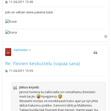
V
11.04.2011 15:49
i
e
s
Joki on vähän viime päivinä tulvii.
t
i
Y
l
ö
s
Valmeksi
Re: Yleinen keskustelu (vapaa sana)
V
11.04.2011 15:59
i
e
s
t
JiiiKoo kirjoitti:
i
Jännä homma ku tällä lailla on romahtanu ihmisten
mieli tai jtn.
Hyvijjännä.
Wiuwehi modas nii innokkaasti koko ajan ja nyt yhtä
äkkiä halunnu poikke. Xarionni lähti ja Mattimies.
Taitaa kuolla tää foorumi ihan täysin. Harmi vaan, ku