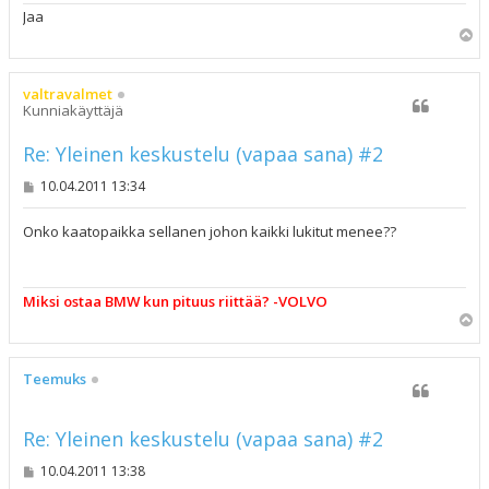
Jaa
Y
l
ö
s
valtravalmet
Kunniakäyttäjä
Re: Yleinen keskustelu (vapaa sana) #2
V
10.04.2011 13:34
i
e
s
Onko kaatopaikka sellanen johon kaikki lukitut menee??
t
i
Miksi ostaa BMW kun pituus riittää? -VOLVO
Y
l
ö
s
Teemuks
Re: Yleinen keskustelu (vapaa sana) #2
V
10.04.2011 13:38
i