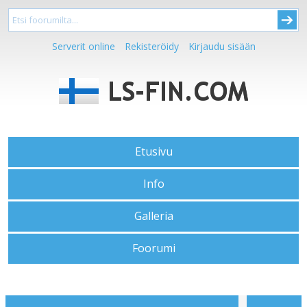
Serverit online
Rekisteröidy
Kirjaudu sisään
Etusivu
Info
Galleria
Foorumi