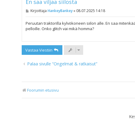
En saa viljaa siilosta
V
Kirjoittaja
HankeyBankey
»
08.07.2025 14:18
i
e
s
Peruutan traktorilla kylvökoneen siilon alle. En saa mitenkää
t
pelloille. Onko glitch vai mikä homma?
i
Vastaa Viestiin
Palaa sivulle “Ongelmat & ratkaisut”
Foorumin etusivu
Ke