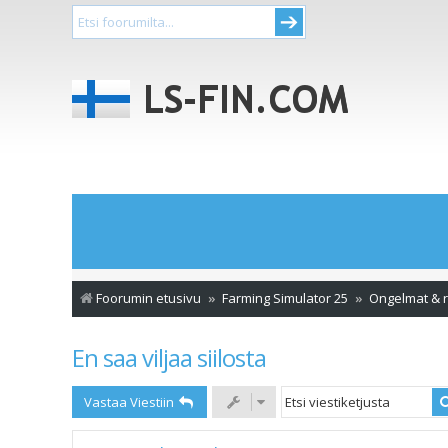
Foorumin etusivu
Farming Simulator 25
Ongelmat & r
En saa viljaa siilosta
Vastaa Viestiin