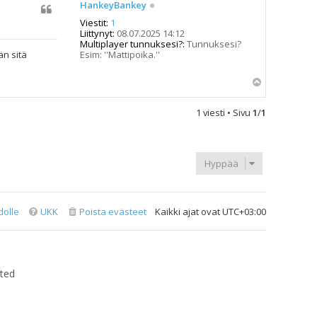
HankeyBankey
Viestit:
1
Liittynyt:
08.07.2025 14:12
Multiplayer tunnuksesi?:
Tunnuksesi?
Esim: ''Mattipoika.''
än sitä
Y
l
ö
1 viesti • Sivu
1
/
1
s
Hyppää
dolle
UKK
Poista evästeet
Kaikki ajat ovat
UTC+03:00
ted