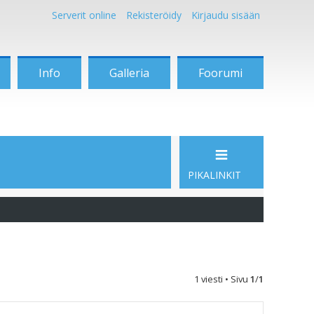
Serverit online
Rekisteröidy
Kirjaudu sisään
Info
Galleria
Foorumi
PIKALINKIT
1 viesti • Sivu
1
/
1