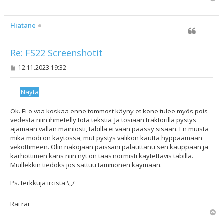
l
ö
s
Hiatane
Re: FS22 Screenshotit
V
12.11.2023 19:32
i
e
s
t
i
Ok. Ei o vaa koskaa enne tommost käyny et kone tulee myös pois
vedestä niin ihmetelly tota tekstiä. Ja tosiaan traktorilla pystys
ajamaan vallan mainiosti, tabilla ei vaan päässy sisään. En muista
mikä modi on käytössä, mut pystys valikon kautta hyppäämään
vekottimeen. Olin näköjään päissäni palauttanu sen kauppaan ja
karhottimen kans niin nyt on taas normisti käytettävis tabilla.
Muillekkin tiedoks jos sattuu tämmönen käymään.
Ps. terkkuja ircistä \,,/
Rai rai
Y
l