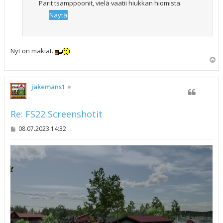
Parit tsamppoonit, vielä vaatii hiukkan hiomista.
Nyt on makiat.
Y
l
ö
s
jakemans1
Re: FS22 Screenshotit
V
08.07.2023 14:32
i
e
s
t
i