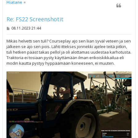
s
Hiatane
Re: FS22 Screenshotit
V
08.11.2023 21:44
i
e
s
Mikäs helvetti sen tuli? Courseplay ajo sen liian syväl veteen ja sen
t
jälkeen se ajo sen pois. Lähti ittekses jonnekki ajelee teitä pitkin,
i
tuli hetken pääst takas pellol ja oli alottamas uudestaa karhotusta.
Traktoria ei tosiaan pysty käyttämään ilman erikoiskikkailua eli
modin kautta pystyy hyppäämään koneeseen, ei muuten.