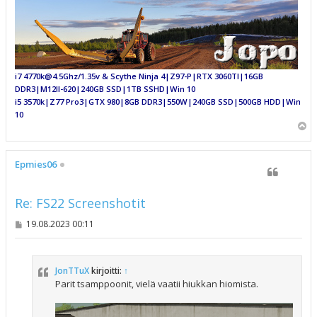
i7 4770k@4.5Ghz/1.35v & Scythe Ninja 4|Z97-P|RTX 3060TI|16GB
DDR3|M12II-620|240GB SSD|1TB SSHD|Win 10
i5 3570k|Z77 Pro3|GTX 980|8GB DDR3|550W|240GB SSD|500GB HDD|Win
10
Y
l
ö
s
Epmies06
Re: FS22 Screenshotit
V
19.08.2023 00:11
i
e
s
t
JonTTuX
kirjoitti:
↑
i
Parit tsamppoonit, vielä vaatii hiukkan hiomista.