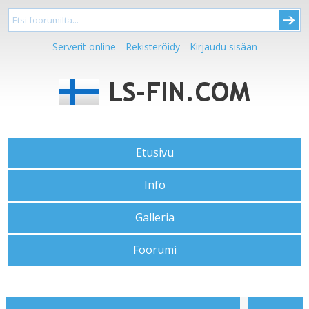
Serverit online
Rekisteröidy
Kirjaudu sisään
Etusivu
Info
Galleria
Foorumi