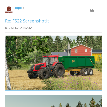
ö
s
Jopo
Re: FS22 Screenshotit
V
24.11.2023 02:32
i
e
s
t
i