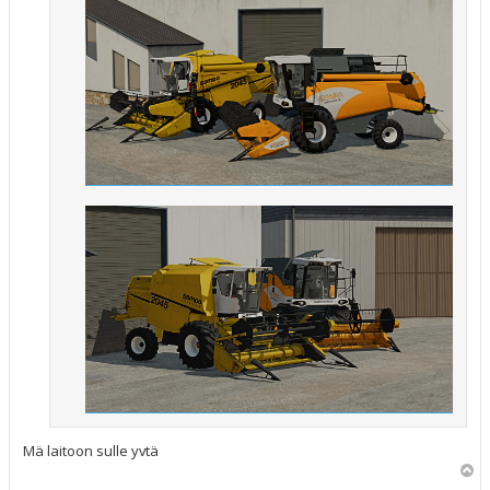
Mä laitoon sulle yvtä
Y
l