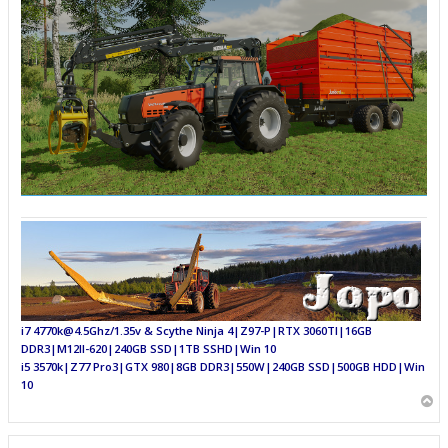
i7 4770k@4.5Ghz/1.35v & Scythe Ninja 4|Z97-P|RTX 3060TI|16GB
DDR3|M12II-620|240GB SSD|1TB SSHD|Win 10
i5 3570k|Z77 Pro3|GTX 980|8GB DDR3|550W|240GB SSD|500GB HDD|Win
10
Y
l
ö