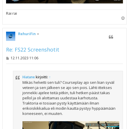
Rai rai
Y
l
ö
s
RehuriFin
Re: FS22 Screenshotit
V
12.11.2023 11:06
i
e
s
t
Hiatane
kirjoitti:
↑
i
Mikäs helvetti sen tuli? Courseplay ajo sen liian syväl
veteen ja sen jälkeen se ajo sen pois. Lähti ittekses
jonnekki ajelee teitä pitkin, tuli hetken pääst takas
pellol ja oli alottamas uudestaa karhotusta.
Traktoria ei tosiaan pysty käyttämään ilman
erikoiskikkailua eli modin kautta pystyy hyppäämään
koneeseen, ei muuten.