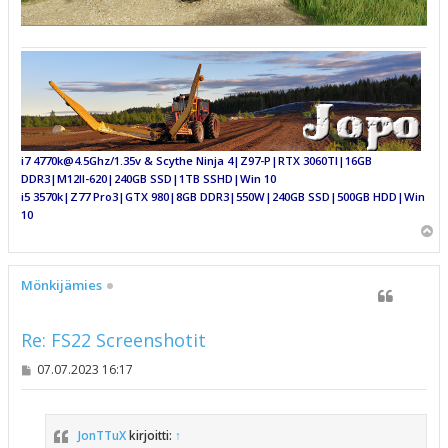
i7 4770k@4.5Ghz/1.35v & Scythe Ninja 4|Z97-P|RTX 3060TI|16GB
DDR3|M12II-620|240GB SSD|1TB SSHD|Win 10
i5 3570k|Z77 Pro3|GTX 980|8GB DDR3|550W|240GB SSD|500GB HDD|Win
10
Y
l
ö
s
Mönkijämies
Re: FS22 Screenshotit
V
07.07.2023 16:17
i
e
s
t
JonTTuX
kirjoitti:
↑
i