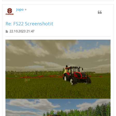
ö
s
Jopo
Re: FS22 Screenshotit
V
22.10.2023 21:47
i
e
s
t
i