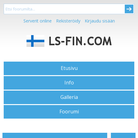
Serverit online
Rekisteröidy
Kirjaudu sisään
Etusivu
Info
Galleria
Foorumi