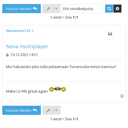
Etsi
Tark
Vastaa Viestiin
1 viesti • Sivu
1
/
1
Nevamies123
Neva multiplayer
V
10.12.2023 14:51
i
e
s
Moi haluaisiko joku tulla pelaamaan Turvesuota minun kanssa?
t
i
Make LS-FIN great again
Y
l
ö
Vastaa Viestiin
s
1 viesti • Sivu
1
/
1