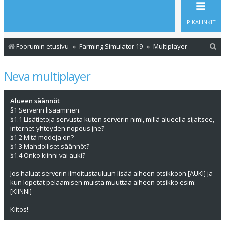
PIKALINKIT
E
Foorumin etusivu
Farming Simulator 19
Multiplayer
t
Neva multiplayer
s
i
Alueen säännöt
§1 Serverin lisääminen.
§1.1 Lisätietoja servusta kuten serverin nimi, millä alueella sijaitsee,
internet-yhteyden nopeus jne?
§1.2 Mitä modeja on?
§1.3 Mahdolliset säännöt?
§1.4 Onko kiinni vai auki?
Jos haluat serverin ilmoitustauluun lisää aiheen otsikkoon [AUKI] ja
kun lopetat pelaamisen muista muuttaa aiheen otsikko esim:
[KIINNI]
Kiitos!