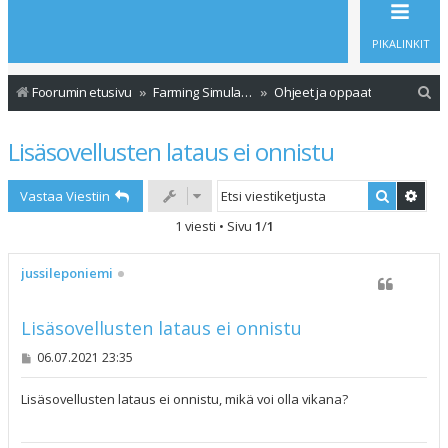
PIKALINKIT
E
Foorumin etusivu
Farming Simulator 19
Ohjeet ja oppaat
t
Lisäsovellusten lataus ei onnistu
s
i
Etsi
Tark
Vastaa Viestiin
1 viesti • Sivu
1
/
1
jussileponiemi
Lisäsovellusten lataus ei onnistu
V
06.07.2021 23:35
i
e
s
Lisäsovellusten lataus ei onnistu, mikä voi olla vikana?
t
i