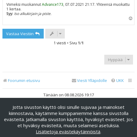
Viimeksi muokannut
Advance173
, 07.07.2021 21:17. Yhteensä muokattu
1 kertaa.
Syy:
Iso alkukirjain ja piste.
Y
l
ö
Vastaa Viestiin
s
1 viesti • Sivu
1
/
1
Hyppää
Foorumin etusivu
Viesti Ylläpidolle
UKK
Tänään on 08.08.2026 19:17
Jotta sivuston käyttö olisi sinulle sujuvaa ja mainokset
Keskustelufoorumin ohjelmisto
phpBB
® Forum Software ©
phpBB Limited
kiinnostavia, käytämme kumppaniemme kanssa sivustolla
evästeitä. Jatkamalla sivuston käyttöä, hyväksyt evästeet. Jos
Käännös: phpBB Suomi (lurttinen, harritapio, Pettis)
et hyväksy evästeitä, muuta selaimesi asetuksia.
phpBB Metro Theme by
PixelGoose Studio
Lisätietoja evästekäytännöistä
.
Yksityisyys
|
Ehdot