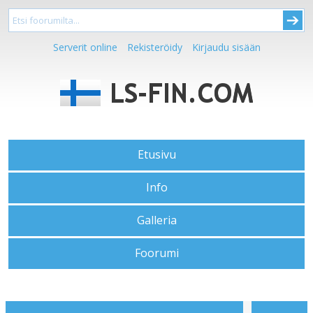
Serverit online
Rekisteröidy
Kirjaudu sisään
Etusivu
Info
Galleria
Foorumi