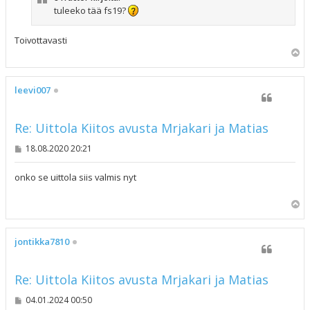
tuleeko tää fs19?
Toivottavasti
Y
l
ö
s
leevi007
Re: Uittola Kiitos avusta Mrjakari ja Matias
V
18.08.2020 20:21
i
e
s
onko se uittola siis valmis nyt
t
i
Y
l
ö
s
jontikka7810
Re: Uittola Kiitos avusta Mrjakari ja Matias
V
04.01.2024 00:50
i