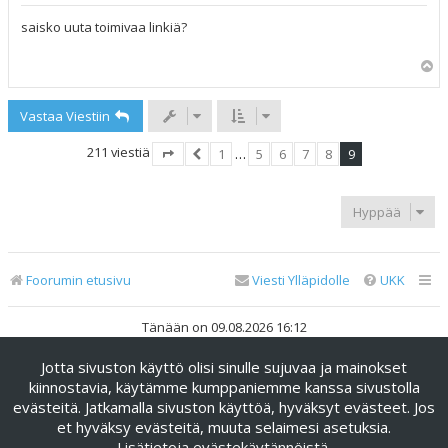
e
s
saisko uuta toimivaa linkiä?
t
i
Y
l
ö
Vastaa Viestiin
s
211 viestiä
1
…
5
6
7
8
9
Sivu
9
Edellinen
/
9
Hyppää
Foorumin etusivu
Viesti Ylläpidolle
UKK
Tänään on 09.08.2026 16:12
Jotta sivuston käyttö olisi sinulle sujuvaa ja mainokset
Keskustelufoorumin ohjelmisto
phpBB
® Forum Software ©
phpBB Limited
kiinnostavia, käytämme kumppaniemme kanssa sivustolla
evästeitä. Jatkamalla sivuston käyttöä, hyväksyt evästeet. Jos
Käännös: phpBB Suomi (lurttinen, harritapio, Pettis)
et hyväksy evästeitä, muuta selaimesi asetuksia.
phpBB Metro Theme by
PixelGoose Studio
Lisätietoja evästekäytännöistä
.