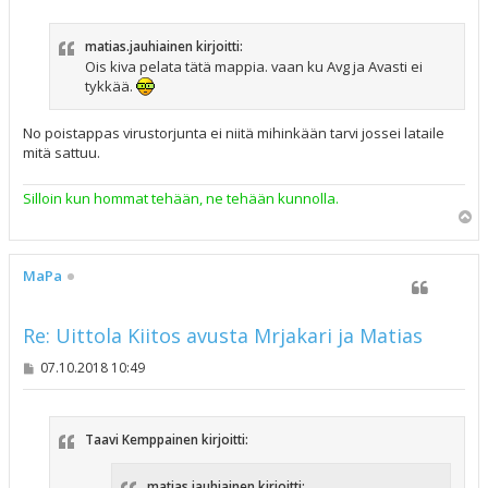
e
s
t
matias.jauhiainen kirjoitti:
i
Ois kiva pelata tätä mappia. vaan ku Avg ja Avasti ei
tykkää.
No poistappas virustorjunta ei niitä mihinkään tarvi jossei lataile
mitä sattuu.
Silloin kun hommat tehään, ne tehään kunnolla.
Y
l
ö
s
MaPa
Re: Uittola Kiitos avusta Mrjakari ja Matias
V
07.10.2018 10:49
i
e
s
t
Taavi Kemppainen kirjoitti:
i
matias.jauhiainen kirjoitti: