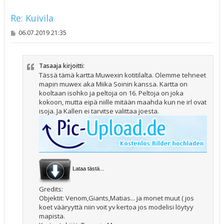
Re: Kuivila
V
06.07.2019 21:35
i
e
s
t
Tasaaja kirjoitti:
i
Tässä tämä kartta Muwexin kotitilalta. Olemme tehneet
mapin muwex aka Miika Soinin kanssa. Kartta on
kooltaan isohko ja peltoja on 16. Peltoja on joka
kokoon, mutta eipä niille mitään maahda kun ne irl ovat
isoja. Ja Kallen ei tarvitse valittaa joesta.
Lataa tästä...
Gredits:
Objektit: Venom,Giants,Matias... ja monet muut ( jos
koet vääryyttä niin voit yv kertoa jos modelisi löytyy
mapista.