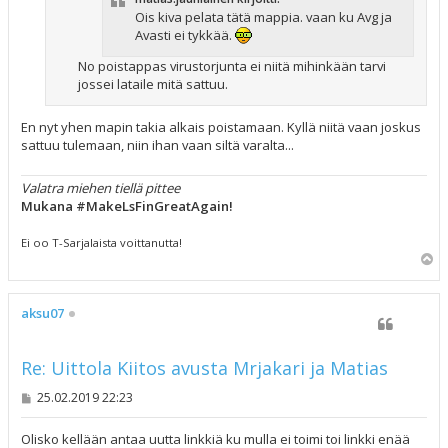
Ois kiva pelata tätä mappia. vaan ku Avg ja
Avasti ei tykkää.
No poistappas virustorjunta ei niitä mihinkään tarvi
jossei lataile mitä sattuu.
En nyt yhen mapin takia alkais poistamaan. Kyllä niitä vaan joskus
sattuu tulemaan, niin ihan vaan siltä varalta...
Valatra miehen tiellä pittee
Mukana #MakeLsFinGreatAgain!
Ei oo T-Sarjalaista voittanutta!
Y
l
ö
s
aksu07
Re: Uittola Kiitos avusta Mrjakari ja Matias
V
25.02.2019 22:23
i
e
s
Olisko kellään antaa uutta linkkiä ku mulla ei toimi toi linkki enää