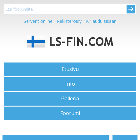
Serverit online
Rekisteröidy
Kirjaudu sisään
Etusivu
Info
Galleria
Foorumi