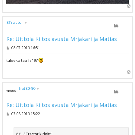
Y
l
ö
s
8Tractor
Re: Uittola Kiitos avusta Mrjakari ja Matias
V
08.07.2019 16:51
i
e
s
tuleeko tää fs19?
t
i
Y
l
ö
s
fiat80-90
Re: Uittola Kiitos avusta Mrjakari ja Matias
V
03.08.2019 15:22
i
e
s
t
8Tractor kirjoitti:
i