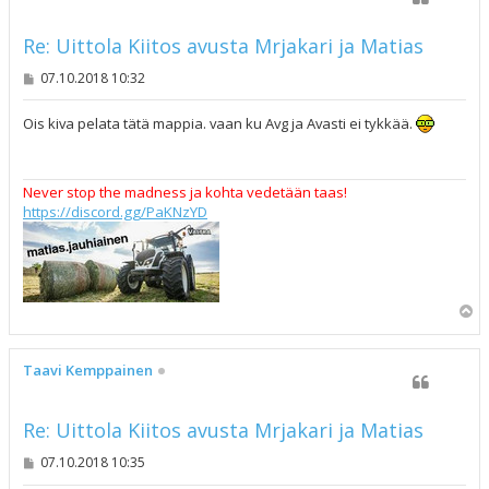
Re: Uittola Kiitos avusta Mrjakari ja Matias
V
07.10.2018 10:32
i
e
s
Ois kiva pelata tätä mappia. vaan ku Avg ja Avasti ei tykkää.
t
i
Never stop the madness ja kohta vedetään taas!
https://discord.gg/PaKNzYD
Y
l
ö
s
Taavi Kemppainen
Re: Uittola Kiitos avusta Mrjakari ja Matias
V
07.10.2018 10:35
i