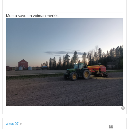
t
i
Musta savu on voiman merkki.
Y
l
ö
s
aksu07