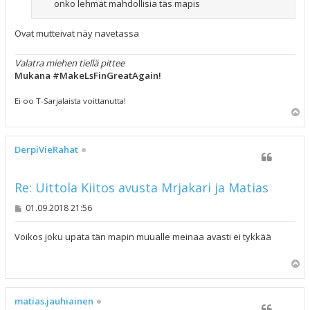
onko lehmät mahdollisia täs mapis
Ovat mutteivat näy navetassa
Valatra miehen tiellä pittee
Mukana #MakeLsFinGreatAgain!
Ei oo T-Sarjalaista voittanutta!
Y
l
ö
s
DerpiVieRahat
Re: Uittola Kiitos avusta Mrjakari ja Matias
V
01.09.2018 21:56
i
e
s
Voikos joku upata tän mapin muualle meinaa avasti ei tykkää
t
i
Y
l
ö
s
matias.jauhiainen