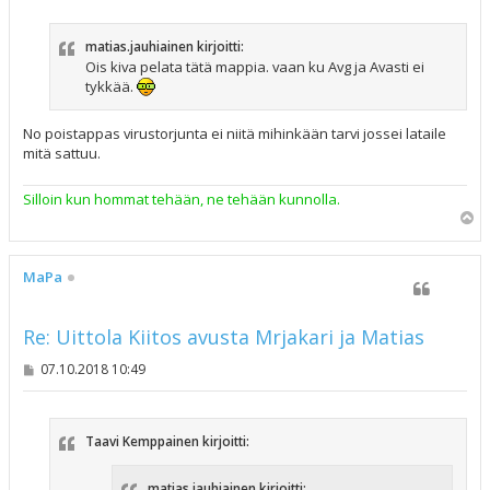
e
s
t
matias.jauhiainen kirjoitti:
i
Ois kiva pelata tätä mappia. vaan ku Avg ja Avasti ei
tykkää.
No poistappas virustorjunta ei niitä mihinkään tarvi jossei lataile
mitä sattuu.
Silloin kun hommat tehään, ne tehään kunnolla.
Y
l
ö
s
MaPa
Re: Uittola Kiitos avusta Mrjakari ja Matias
V
07.10.2018 10:49
i
e
s
t
Taavi Kemppainen kirjoitti:
i
matias.jauhiainen kirjoitti: