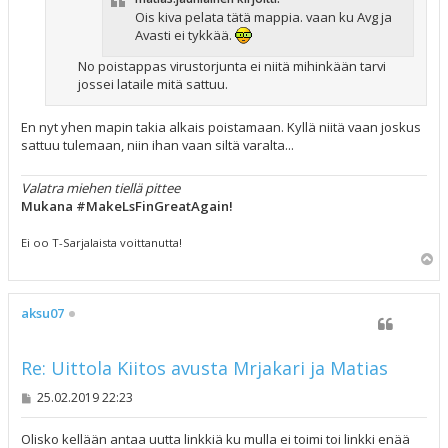
Ois kiva pelata tätä mappia. vaan ku Avg ja
Avasti ei tykkää.
No poistappas virustorjunta ei niitä mihinkään tarvi
jossei lataile mitä sattuu.
En nyt yhen mapin takia alkais poistamaan. Kyllä niitä vaan joskus
sattuu tulemaan, niin ihan vaan siltä varalta...
Valatra miehen tiellä pittee
Mukana #MakeLsFinGreatAgain!
Ei oo T-Sarjalaista voittanutta!
Y
l
ö
s
aksu07
Re: Uittola Kiitos avusta Mrjakari ja Matias
V
25.02.2019 22:23
i
e
s
Olisko kellään antaa uutta linkkiä ku mulla ei toimi toi linkki enää