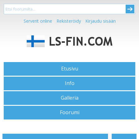
Serverit online
Rekisteröidy
Kirjaudu sisään
Etusivu
Info
Galleria
Foorumi