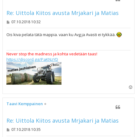
Re: Uittola Kiitos avusta Mrjakari ja Matias
V
07.10.2018 10:32
i
e
s
Ois kiva pelata tätä mappia. vaan ku Avg ja Avasti ei tykkää.
t
i
Never stop the madness ja kohta vedetään taas!
https://discord.gg/PaKNzYD
Y
l
ö
s
Taavi Kemppainen
Re: Uittola Kiitos avusta Mrjakari ja Matias
V
07.10.2018 10:35
i