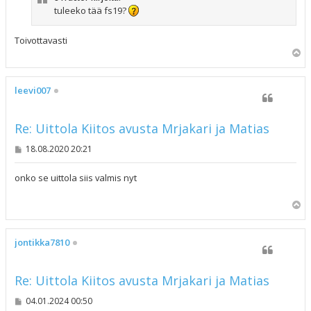
tuleeko tää fs19?
Toivottavasti
Y
l
ö
s
leevi007
Re: Uittola Kiitos avusta Mrjakari ja Matias
V
18.08.2020 20:21
i
e
s
onko se uittola siis valmis nyt
t
i
Y
l
ö
s
jontikka7810
Re: Uittola Kiitos avusta Mrjakari ja Matias
V
04.01.2024 00:50
i