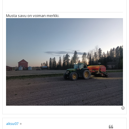
t
i
Musta savu on voiman merkki.
Y
l
ö
s
aksu07