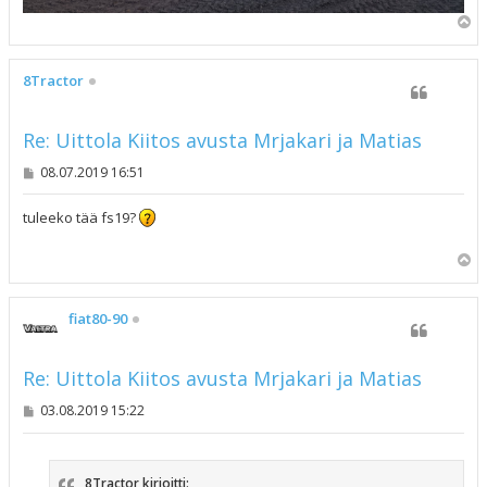
Y
l
ö
s
8Tractor
Re: Uittola Kiitos avusta Mrjakari ja Matias
V
08.07.2019 16:51
i
e
s
tuleeko tää fs19?
t
i
Y
l
ö
s
fiat80-90
Re: Uittola Kiitos avusta Mrjakari ja Matias
V
03.08.2019 15:22
i
e
s
t
8Tractor kirjoitti:
i