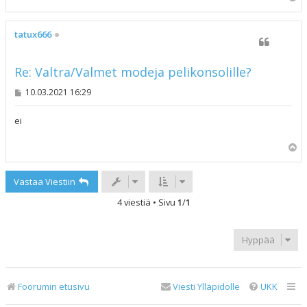
l
ö
s
tatux666
Re: Valtra/Valmet modeja pelikonsolille?
V
10.03.2021 16:29
i
e
s
ei
t
i
Y
l
ö
Vastaa Viestiin
s
4 viestiä • Sivu
1
/
1
Hyppää
Foorumin etusivu
Viesti Ylläpidolle
UKK