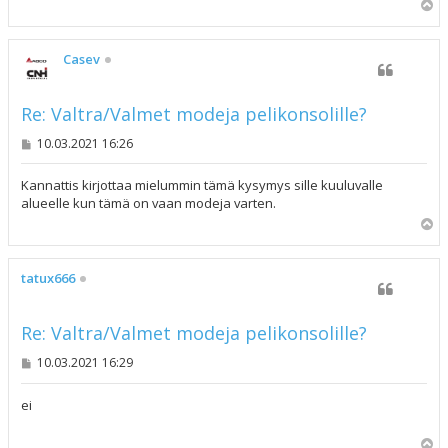
Y
l
ö
s
Casev
Re: Valtra/Valmet modeja pelikonsolille?
V
10.03.2021 16:26
i
e
s
Kannattis kirjottaa mielummin tämä kysymys sille kuuluvalle
t
alueelle kun tämä on vaan modeja varten.
i
Y
l
ö
s
tatux666
Re: Valtra/Valmet modeja pelikonsolille?
V
10.03.2021 16:29
i
e
s
ei
t
i
Y