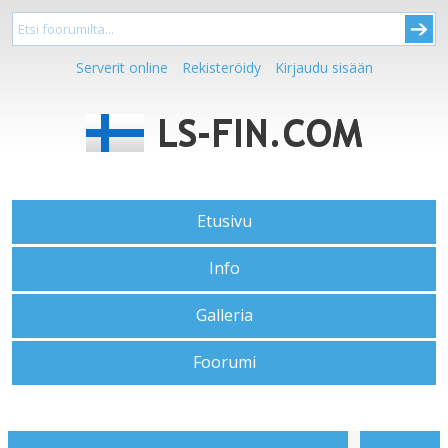
Serverit online
Rekisteröidy
Kirjaudu sisään
Etusivu
Info
Galleria
Foorumi