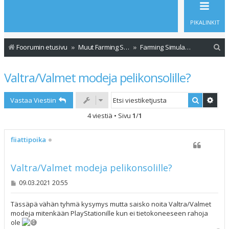
PIKALINKIT
E
Foorumin etusivu
Muut Farming Simulator versiot
Farming Simulator 15 (PS3, PS4, Xbox 360 ja Xbox One)
t
Valtra/Valmet modeja pelikonsolille?
s
i
Etsi
Tark
Vastaa Viestiin
4 viestiä • Sivu
1
/
1
fiiattipoika
Valtra/Valmet modeja pelikonsolille?
V
09.03.2021 20:55
i
e
s
Tässäpä vähän tyhmä kysymys mutta saisko noita Valtra/Valmet
t
modeja mitenkään PlayStationille kun ei tietokoneeseen rahoja
i
ole