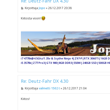
Re: Deutz-Fahr DX 4.30
V
Kirjoittaja
Jopo
»
26.12.2017 20:38
i
e
s
Kiitosta voon!
t
i
i7 4770k@4.5Ghz/1.35v & Scythe Ninja 4|Z97-P|RTX 3060TI|16GB
i5 3570k|Z77 Pro3|GTX 980|8GB DDR3|550W|240GB SSD|500GB H
Re: Deutz-Fahr DX 4.30
V
Kirjoittaja
valmetti 1502 t
»
26.12.2017 21:04
i
e
s
Kiitos!
t
i