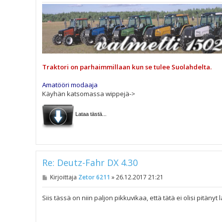
Traktori on parhaimmillaan kun se tulee Suolahdelta.
Amatööri modaaja
Käyhän katsomassa wippejä->
Lataa tästä...
Re: Deutz-Fahr DX 4.30
V
Kirjoittaja
Zetor 6211
»
26.12.2017 21:21
i
e
s
Siis tässä on niin paljon pikkuvikaa, että tätä ei olisi pitäny
t
i