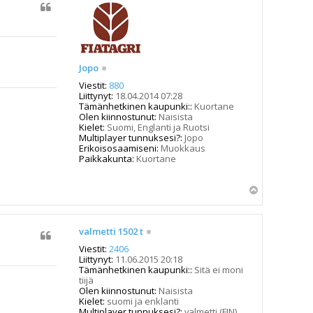
Jopo
Viestit:
880
Liittynyt:
18.04.2014 07:28
Tämänhetkinen kaupunki::
Kuortane
Olen kiinnostunut:
Naisista
Kielet:
Suomi, Englanti ja Ruotsi
Multiplayer tunnuksesi?:
Jopo
Erikoisosaamiseni:
Muokkaus
Paikkakunta:
Kuortane
Y
l
ö
s
valmetti 1502 t
Viestit:
2406
Liittynyt:
11.06.2015 20:18
Tämänhetkinen kaupunki::
Sitä ei moni
tiijä
Olen kiinnostunut:
Naisista
Kielet:
suomi ja enklanti
Multiplayer tunnuksesi?:
valmetti (FIN)