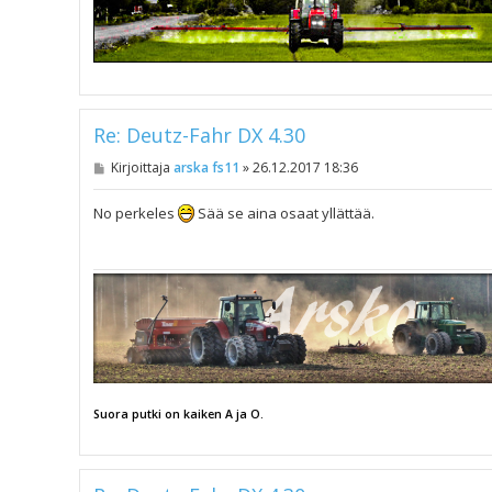
Re: Deutz-Fahr DX 4.30
V
Kirjoittaja
arska fs11
»
26.12.2017 18:36
i
e
s
No perkeles
Sää se aina osaat yllättää.
t
i
Suora putki on kaiken A ja O.