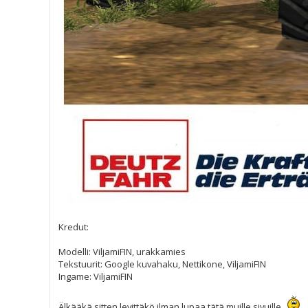
Kredut:
Modelli: ViljamiFIN, urakkamies
Tekstuurit: Google kuvahaku, Nettikone, ViljamiFIN
Ingame: ViljamiFIN
Älkääkä sitten levittäkö ilman lupaa tätä muille sivuille.