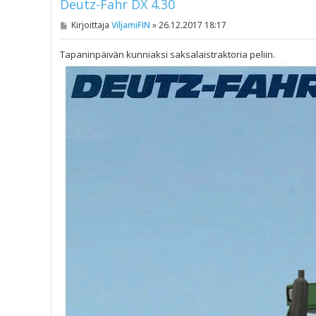
Deutz-Fahr DX 4.30
V
Kirjoittaja
ViljamiFIN
»
26.12.2017 18:17
i
e
s
Tapaninpäivän kunniaksi saksalaistraktoria peliin.
t
i