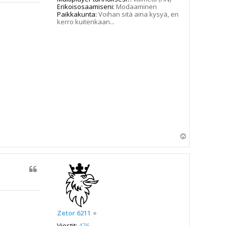
Erikoisosaamiseni:
Modaaminen
Paikkakunta:
Voihan sitä aina kysyä, en
kerro kuitenkaan...
Y
l
ö
s
Zetor 6211
Viestit:
476