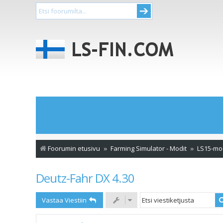
Foorumin etusivu
Farming Simulator - Modit
LS15-mo
Deutz-Fahr DX 4.30
Vastaa Viestiin