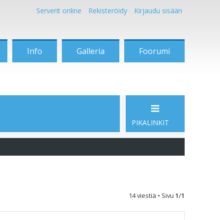
Serverit online
Rekisteröidy
Kirjaudu sisään
Info
Galleria
Foorumi
PIKALINKIT
14 viestiä • Sivu
1
/
1