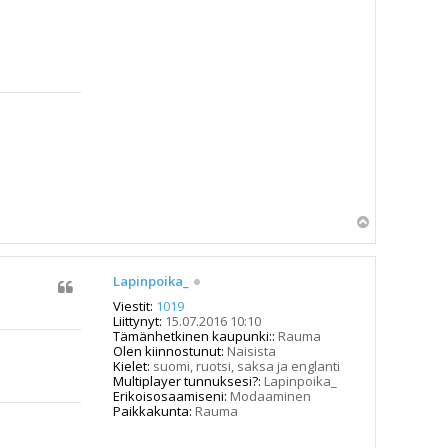
Y
l
ö
s
Lapinpoika_
Viestit:
1019
Liittynyt:
15.07.2016 10:10
Tämänhetkinen kaupunki::
Rauma
Olen kiinnostunut:
Naisista
Kielet:
suomi, ruotsi, saksa ja englanti
Multiplayer tunnuksesi?:
Lapinpoika_
Erikoisosaamiseni:
Modaaminen
Paikkakunta:
Rauma