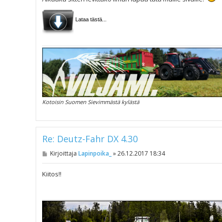
Lataa tästä...
Kotoisin Suomen Sievimmästä kylästä
Re: Deutz-Fahr DX 4.30
V
Kirjoittaja
Lapinpoika_
»
26.12.2017 18:34
i
e
s
Kiitos!!
t
i