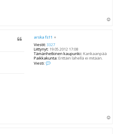
Y
l
ö
s
arska fs11
Viestit:
3327
Liittynyt:
19.05.2012 17:08
Tämänhetkinen kaupunki::
Kankaanpää
Paikkakunta:
Erittäin lähellä ei mitään.
V
Viesti:
i
e
s
t
i
a
r
s
k
a
f
s
Y
1
l
1
ö
s