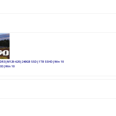
 DDR3|M12II-620|240GB SSD|1TB SSHD|Win 10
DD|Win 10