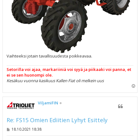
Vaihteeksi jotain tavallisuudesta poikkeavaa.
Setorilla voi ajaa, markariiniä voi syyä ja piikaaki voi panna, et
ei se sen huonompi ole.
Kesäkuu vuonna kasikuus Kallen Fiat oli melkein uus
Y
l
ö
s
ViljamiFIN
Re: FS15 Omien Ediitien Lyhyt Esittely
V
18.10.2021 18:38
i
e