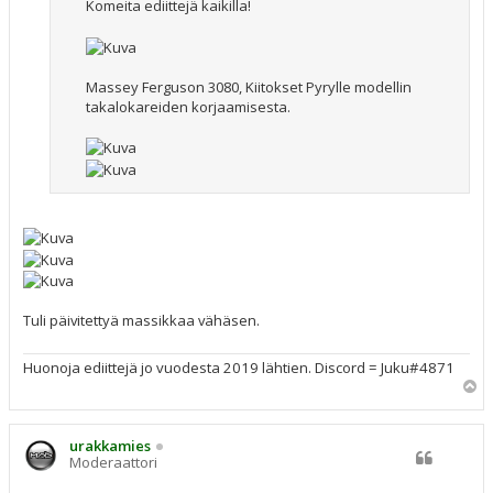
Komeita ediittejä kaikilla!
Massey Ferguson 3080, Kiitokset Pyrylle modellin
takalokareiden korjaamisesta.
Tuli päivitettyä massikkaa vähäsen.
Huonoja ediittejä jo vuodesta 2019 lähtien. Discord = Juku#4871
Y
l
ö
s
urakkamies
Moderaattori