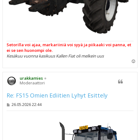
Setorilla voi ajaa, markariiniä voi syyä ja piikaaki voi panna, et
ei se sen huonompi ole.
Kesäkuu vuonna kasikuus Kallen Fiat oli melkein uus
Y
l
ö
s
urakkamies
Moderaattori
Re: FS15 Omien Ediitien Lyhyt Esittely
V
26.05.2026 22:44
i
e
s
t
i