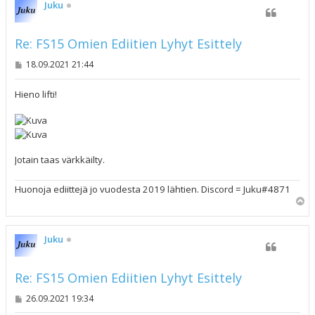
s
Juku
Re: FS15 Omien Ediitien Lyhyt Esittely
V
18.09.2021 21:44
i
e
s
Hieno lifti!
t
i
Jotain taas värkkäilty.
Huonoja ediittejä jo vuodesta 2019 lähtien. Discord = Juku#4871
Y
l
ö
s
Juku
Re: FS15 Omien Ediitien Lyhyt Esittely
V
26.09.2021 19:34
i