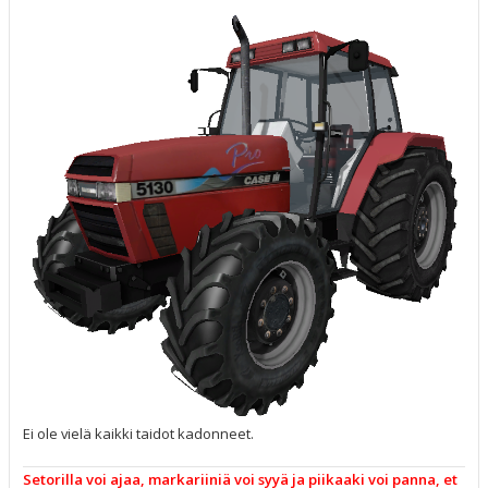
e
s
t
i
Ei ole vielä kaikki taidot kadonneet.
Setorilla voi ajaa, markariiniä voi syyä ja piikaaki voi panna, et