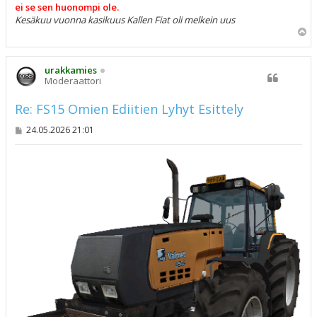
ei se sen huonompi ole.
Kesäkuu vuonna kasikuus Kallen Fiat oli melkein uus
Y
l
ö
s
urakkamies
Moderaattori
Re: FS15 Omien Ediitien Lyhyt Esittely
V
24.05.2026 21:01
i
e
s
t
i