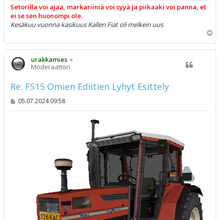
Setorilla voi ajaa, markariiniä voi syyä ja piikaaki voi panna, et
ei se sen huonompi ole.
Kesäkuu vuonna kasikuus Kallen Fiat oli melkein uus
Y
l
ö
s
urakkamies
Moderaattori
Re: FS15 Omien Ediitien Lyhyt Esittely
V
05.07.2024 09:58
i
e
s
t
i