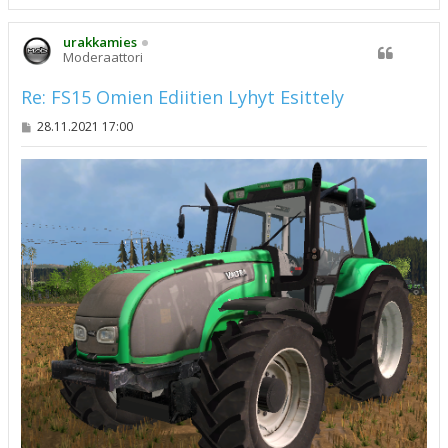
l
ö
s
urakkamies
Moderaattori
Re: FS15 Omien Ediitien Lyhyt Esittely
V
28.11.2021 17:00
i
e
s
t
i