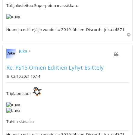
e
s
Tuli jalostettua Superpotun massikkaa.
t
i
Huonoja ediittejä jo vuodesta 2019 lähtien. Discord = Juku#4871
Y
l
ö
s
Juku
Re: FS15 Omien Ediitien Lyhyt Esittely
V
02.10.2021 15:14
i
e
s
t
Triplapostaus
i
Tuhtia skinailin.
Huonoja ediittejä jo vuodesta 2019 lähtien. Discord = Juku#4871