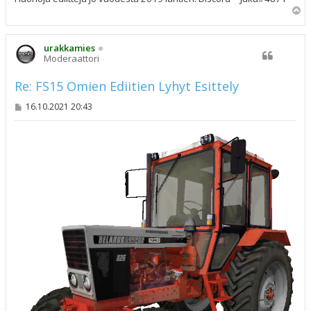
Y
l
ö
s
urakkamies
Moderaattori
Re: FS15 Omien Ediitien Lyhyt Esittely
V
16.10.2021 20:43
i
e
s
t
i