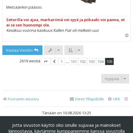
Metsäänkin pääsisi.
Setorilla voi ajaa, markariiniä voi syyä ja piikaaki voi panna, et
ei se sen huonompi ole.
Kesäkuu vuonna kasikuus Kallen Fiat oli melkein uus
Y
l
ö
Vastaa Viestiin
s
2619 viestiä
1
…
101
102
103
104
105
Sivu
105
Edellinen
/
105
Hyppää
Foorumin etusivu
Viesti Ylläpidolle
UKK
Tänään on 10.08.2026 13:25
Jotta sivuston käyttö olisi sinulle sujuvaa ja mainokset
Keskustelufoorumin ohjelmisto
phpBB
® Forum Software ©
phpBB Limited
kiinnostavia, käytämme kumppaniemme kanssa sivustolla