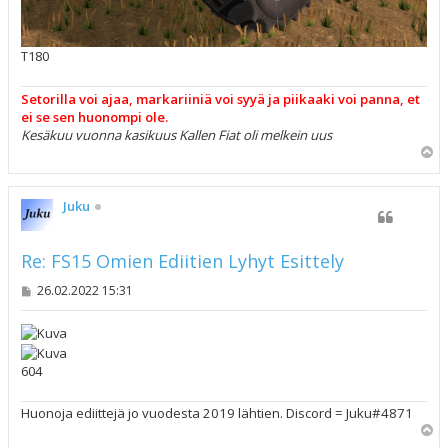
T180
Setorilla voi ajaa, markariiniä voi syyä ja piikaaki voi panna, et
ei se sen huonompi ole.
Kesäkuu vuonna kasikuus Kallen Fiat oli melkein uus
Y
l
ö
s
Juku
Re: FS15 Omien Ediitien Lyhyt Esittely
V
26.02.2022 15:31
i
e
s
t
i
604
Huonoja ediittejä jo vuodesta 2019 lähtien. Discord = Juku#4871
Y
l