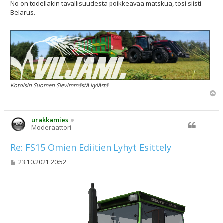
s
No on todellakin tavallisuudesta poikkeavaa matskua, tosi siisti
t
Belarus.
i
Kotoisin Suomen Sievimmästä kylästä
Y
l
ö
s
urakkamies
Moderaattori
Re: FS15 Omien Ediitien Lyhyt Esittely
V
23.10.2021 20:52
i
e
s
t
i