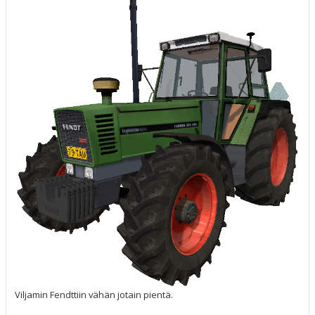
t
i
Viljamin Fendttiin vähän jotain pientä.