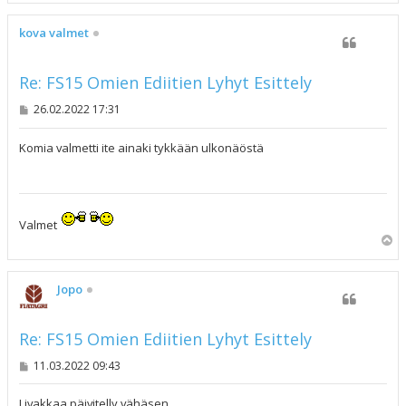
ö
s
kova valmet
Re: FS15 Omien Ediitien Lyhyt Esittely
V
26.02.2022 17:31
i
e
s
Komia valmetti ite ainaki tykkään ulkonäöstä
t
i
Valmet
Y
l
ö
s
Jopo
Re: FS15 Omien Ediitien Lyhyt Esittely
V
11.03.2022 09:43
i
e
s
Livakkaa päivitelly vähäsen