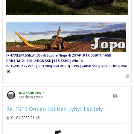
i7 4770k@4.5Ghz/1.35v & Scythe Ninja 4|Z97-P|RTX 3060TI|16GB
DDR3|M12II-620|240GB SSD|1TB SSHD|Win 10
i5 3570k|Z77 Pro3|GTX 980|8GB DDR3|550W|240GB SSD|500GB HDD|Win
10
Y
l
ö
s
urakkamies
Moderaattori
Re: FS15 Omien Ediitien Lyhyt Esittely
V
01.04.2022 21:45
i
e
s