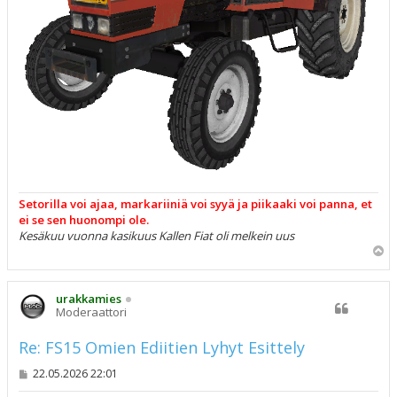
Setorilla voi ajaa, markariiniä voi syyä ja piikaaki voi panna, et
ei se sen huonompi ole.
Kesäkuu vuonna kasikuus Kallen Fiat oli melkein uus
Y
l
ö
s
urakkamies
Moderaattori
Re: FS15 Omien Ediitien Lyhyt Esittely
V
22.05.2026 22:01
i