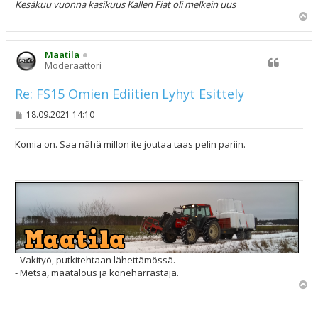
Kesäkuu vuonna kasikuus Kallen Fiat oli melkein uus
Y
l
ö
s
Maatila
Moderaattori
Re: FS15 Omien Ediitien Lyhyt Esittely
V
18.09.2021 14:10
i
e
s
Komia on. Saa nähä millon ite joutaa taas pelin pariin.
t
i
- Vakityö, putkitehtaan lähettämössä.
- Metsä, maatalous ja koneharrastaja.
Y
l
ö