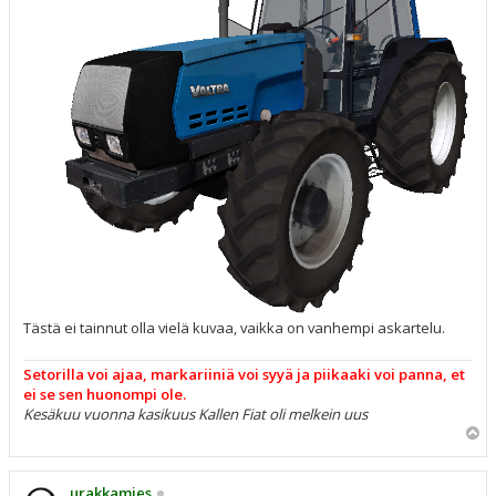
Tästä ei tainnut olla vielä kuvaa, vaikka on vanhempi askartelu.
Setorilla voi ajaa, markariiniä voi syyä ja piikaaki voi panna, et
ei se sen huonompi ole.
Kesäkuu vuonna kasikuus Kallen Fiat oli melkein uus
Y
l
ö
s
urakkamies