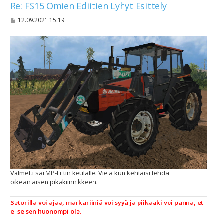
Re: FS15 Omien Ediitien Lyhyt Esittely
V
12.09.2021 15:19
i
e
s
t
i
Valmetti sai MP-Liftin keulalle. Vielä kun kehtaisi tehdä
oikeanlaisen pikakiinnikkeen.
Setorilla voi ajaa, markariiniä voi syyä ja piikaaki voi panna, et
ei se sen huonompi ole.