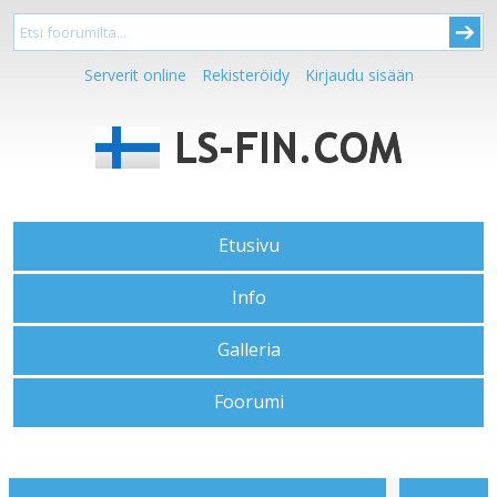
Serverit online
Rekisteröidy
Kirjaudu sisään
Etusivu
Info
Galleria
Foorumi