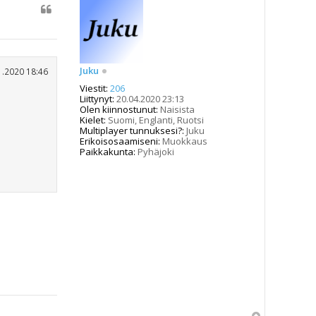
Juku
1.2020 18:46
Viestit:
206
Liittynyt:
20.04.2020 23:13
Olen kiinnostunut:
Naisista
Kielet:
Suomi, Englanti, Ruotsi
Multiplayer tunnuksesi?:
Juku
Erikoisosaamiseni:
Muokkaus
Paikkakunta:
Pyhäjoki
Y