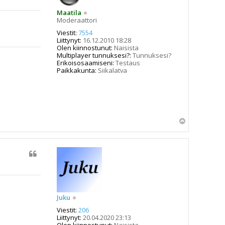
Maatila
Moderaattori
Viestit:
7554
Liittynyt:
16.12.2010 18:28
Olen kiinnostunut:
Naisista
Multiplayer tunnuksesi?:
Tunnuksesi?
Erikoisosaamiseni:
Testaus
Paikkakunta:
Siikalatva
Y
l
ö
s
Juku
Viestit:
206
Liittynyt:
20.04.2020 23:13
Olen kiinnostunut:
Naisista