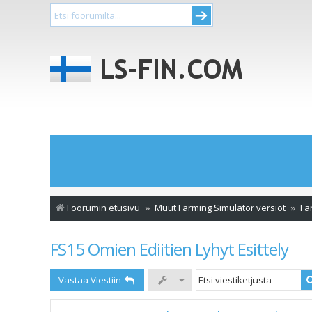
Foorumin etusivu
Muut Farming Simulator versiot
Fa
FS15 Omien Ediitien Lyhyt Esittely
Vastaa Viestiin