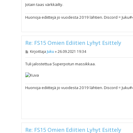
Jotain taas värkkäilty.
Huonoja ediittejä jo vuodesta 2019 lähtien. Discord = Juku
Re: FS15 Omien Ediitien Lyhyt Esittely
V
Kirjoittaja
Juku
»
26.09.2021 19:34
i
e
s
Tuli jalostettua Superpotun massikkaa.
t
i
Huonoja ediittejä jo vuodesta 2019 lähtien. Discord = Juku
Re: FS15 Omien Ediitien Lyhyt Esittely