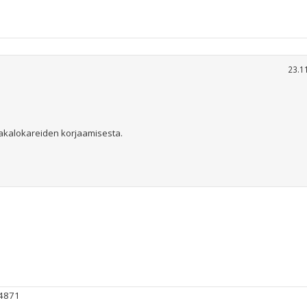
23.1
takalokareiden korjaamisesta.
#4871