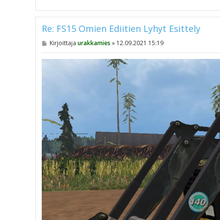
Re: FS15 Omien Ediitien Lyhyt Esittely
V
Kirjoittaja
urakkamies
»
12.09.2021 15:19
i
e
s
t
i