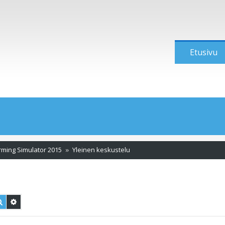
Etusivu
rming Simulator 2015
Yleinen keskustelu
Etsi
Tarkennettu haku