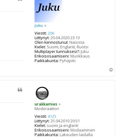
Juku
Viestit:
206
Liittynyt:
20.04.2020 23:13
Olen kiinnostunut:
Naisista
Kielet:
Suomi, Englanti, Ruotsi
Multiplayer tunnuksesi?:
Juku
Erikoisosaamiseni:
Muokkaus
Paikkakunta:
Pyhäjoki
Y
l
ö
s
urakkamies
Moderaattori
Viestit:
4125
Liittynyt:
25.04.2010 20:51
Kielet:
suomi ja englanti
Erikoisosaamiseni:
Modaaminen
Paikkakunta:
Lakeuden laidalla