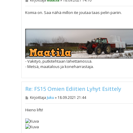
Kirjoittaja
Maatila
»
18.09.2021 14:10
i
e
s
Komia on. Saa nähä millon ite joutaa taas pelin pariin.
t
i
- Vakityö, putkitehtaan lähettämössä.
- Metsä, maatalous ja koneharrastaja.
Re: FS15 Omien Ediitien Lyhyt Esittely
V
Kirjoittaja
Juku
»
18.09.2021 21:44
i
e
s
Hieno lifti!
t
i