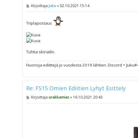
V
Kirjoittaja
Juku
»
02.10.2021 15:14
i
e
s
t
Triplapostaus
i
Tuhtia skinailin.
Huonoja ediittejä jo vuodesta 2019 lähtien. Discord = Juku
Re: FS15 Omien Ediitien Lyhyt Esittely
V
Kirjoittaja
urakkamies
»
16.10.2021 20:43
i
e
s
t
i