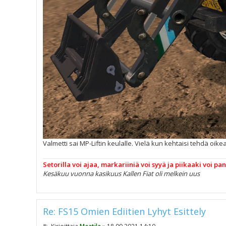
Valmetti sai MP-Liftin keulalle. Vielä kun kehtaisi tehdä oik
Setorilla voi ajaa, markariiniä voi syyä ja piikaaki voi pa
Kesäkuu vuonna kasikuus Kallen Fiat oli melkein uus
Re: FS15 Omien Ediitien Lyhyt Esittely
V