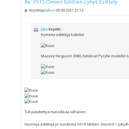
Re: FS15 Omien Ediitien Lyhyt Esittely
V
Kirjoittaja
Juku
»
03.09.2021 21:12
i
e
s
t
Juku
kirjoitti:
↑
i
Komeita ediittejä kaikilla!
Massey Ferguson 3080, Kiitokset Pyrylle modellin 
Tuli päivitettyä massikkaa vähäsen.
Huonoja ediittejä jo vuodesta 2019 lähtien. Discord = Juku