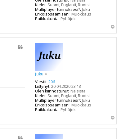
Kielet:
Suomi, Englanti, Ruotsi
Multiplayer tunnuksesi?:
Juku
Erikoisosaamiseni:
Muokkaus
Paikkakunta:
Pyhäjoki
Y
l
ö
s
Juku
Viestit:
206
Liittynyt:
20.04.2020 23:13
Olen kiinnostunut:
Naisista
Kielet:
Suomi, Englanti, Ruotsi
Multiplayer tunnuksesi?:
Juku
Erikoisosaamiseni:
Muokkaus
Paikkakunta:
Pyhäjoki
Y
l
ö
s