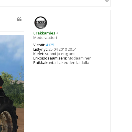
l
ö
s
urakkamies
Moderaattori
Viestit:
4125
Liittynyt:
25.04.2010 20:51
Kielet:
suomi ja englanti
Erikoisosaamiseni:
Modaaminen
Paikkakunta:
Lakeuden laidalla