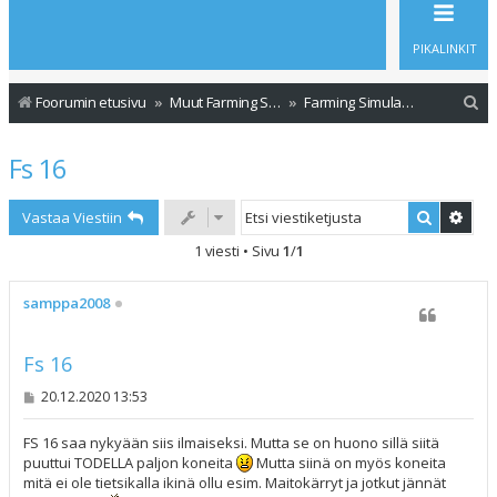
PIKALINKIT
E
Foorumin etusivu
Muut Farming Simulator versiot
Farming Simulator Mobiili
t
Fs 16
s
i
Etsi
Tark
Vastaa Viestiin
1 viesti • Sivu
1
/
1
samppa2008
Fs 16
V
20.12.2020 13:53
i
e
s
FS 16 saa nykyään siis ilmaiseksi. Mutta se on huono sillä siitä
t
puuttui TODELLA paljon koneita
Mutta siinä on myös koneita
i
mitä ei ole tietsikalla ikinä ollu esim. Maitokärryt ja jotkut jännät