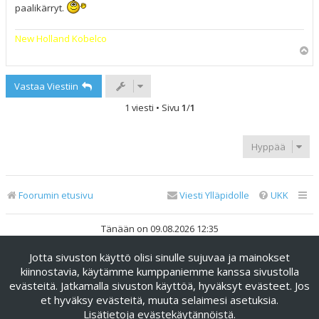
paalikärryt.
New Holland Kobelco
Y
l
ö
Vastaa Viestiin
s
1 viesti • Sivu
1
/
1
Hyppää
Foorumin etusivu
Viesti Ylläpidolle
UKK
Tänään on 09.08.2026 12:35
Jotta sivuston käyttö olisi sinulle sujuvaa ja mainokset
Keskustelufoorumin ohjelmisto
phpBB
® Forum Software ©
phpBB Limited
kiinnostavia, käytämme kumppaniemme kanssa sivustolla
evästeitä. Jatkamalla sivuston käyttöä, hyväksyt evästeet. Jos
Käännös: phpBB Suomi (lurttinen, harritapio, Pettis)
et hyväksy evästeitä, muuta selaimesi asetuksia.
phpBB Metro Theme by
PixelGoose Studio
Lisätietoja evästekäytännöistä
.
Yksityisyys
|
Ehdot