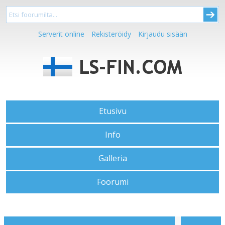
Serverit online
Rekisteröidy
Kirjaudu sisään
Etusivu
Info
Galleria
Foorumi