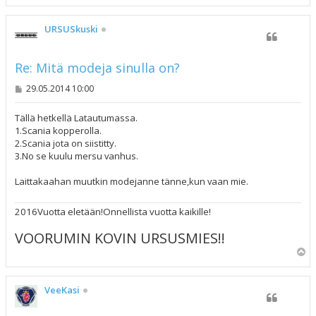
l
ö
s
URSUSkuski
Re: Mitä modeja sinulla on?
V
29.05.2014 10:00
i
e
s
Tällä hetkellä Latautumassa.
t
1.Scania kopperolla.
i
2.Scania jota on siistitty.
3.No se kuulu mersu vanhus.
Laittakaahan muutkin modejanne tänne,kun vaan mie.
2016Vuotta eletään!Onnellista vuotta kaikille!
VOORUMIN KOVIN URSUSMIES!!
Y
l
ö
s
VeeKasi