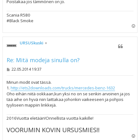
Poistakaa jos tämmönen on jo.
Scania R580
#Black Smoke
Y
l
ö
s
URSUSkuski
Re: Mitä modeja sinulla on?
V
22.05.2014 19:37
i
e
s
Minun modit ovat tässä.
t
1.
http://ets2downloads.com/trucks/mercedes-benz-1632
i
Oho eihän niitä ookkaan,kun yksi no on se senkin arvoinen ja jos
tää aihe on hyvä niin laittakaa johonkin vaikeeseen ja pohjois
tyyliseen mappiin linkkejä.
2016Vuotta eletään!Onnellista vuotta kaikille!
VOORUMIN KOVIN URSUSMIES!!
Y