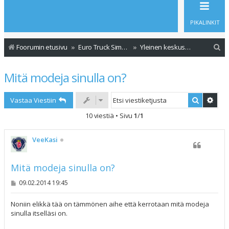
PIKALINKIT
E
Foorumin etusivu
Euro Truck Simulator 2
Yleinen keskustelu
t
Mitä modeja sinulla on?
s
i
Etsi
Tark
Vastaa Viestiin
10 viestiä • Sivu
1
/
1
VeeKasi
Mitä modeja sinulla on?
V
09.02.2014 19:45
i
e
s
Noniin elikkä tää on tämmönen aihe että kerrotaan mitä modeja
t
sinulla itselläsi on.
i