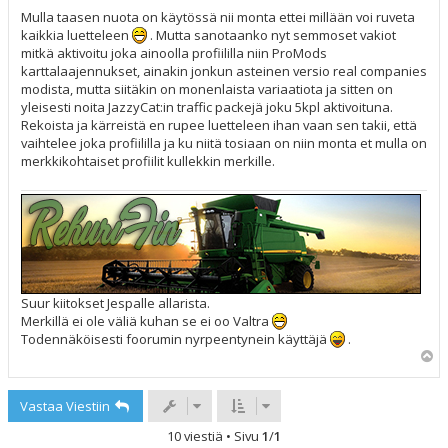
e
s
Mulla taasen nuota on käytössä nii monta ettei millään voi ruveta
t
kaikkia luetteleen
. Mutta sanotaanko nyt semmoset vakiot
i
mitkä aktivoitu joka ainoolla profiililla niin ProMods
karttalaajennukset, ainakin jonkun asteinen versio real companies
modista, mutta siitäkin on monenlaista variaatiota ja sitten on
yleisesti noita JazzyCat:in traffic packejä joku 5kpl aktivoituna.
Rekoista ja kärreistä en rupee luetteleen ihan vaan sen takii, että
vaihtelee joka profiililla ja ku niitä tosiaan on niin monta et mulla on
merkkikohtaiset profiilit kullekkin merkille.
Suur kiitokset Jespalle allarista.
Merkillä ei ole väliä kuhan se ei oo Valtra
Todennäköisesti foorumin nyrpeentynein käyttäjä
.
Y
l
ö
Vastaa Viestiin
s
10 viestiä • Sivu
1
/
1