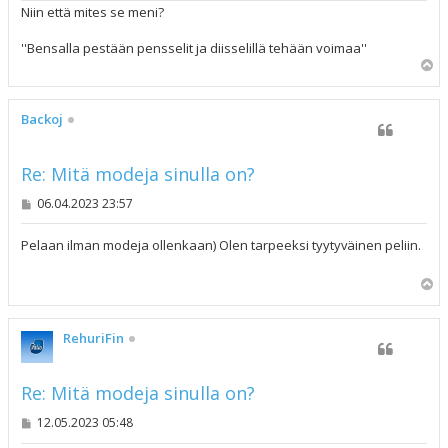
Niin että mites se meni?
''Bensalla pestään pensselit ja diisselillä tehään voimaa''
Y
l
ö
s
Backoj
Re: Mitä modeja sinulla on?
V
06.04.2023 23:57
i
e
s
Pelaan ilman modeja ollenkaan) Olen tarpeeksi tyytyväinen peliin.
t
i
Y
l
ö
s
RehuriFin
Re: Mitä modeja sinulla on?
V
12.05.2023 05:48
i