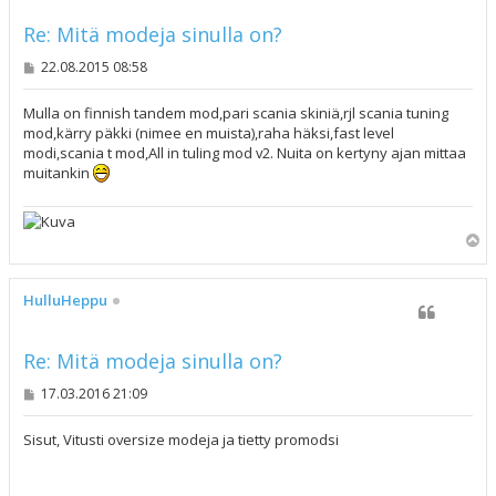
Re: Mitä modeja sinulla on?
V
22.08.2015 08:58
i
e
s
Mulla on finnish tandem mod,pari scania skiniä,rjl scania tuning
t
mod,kärry päkki (nimee en muista),raha häksi,fast level
i
modi,scania t mod,All in tuling mod v2. Nuita on kertyny ajan mittaa
muitankin
Y
l
ö
s
HulluHeppu
Re: Mitä modeja sinulla on?
V
17.03.2016 21:09
i
e
s
Sisut, Vitusti oversize modeja ja tietty promodsi
t
i