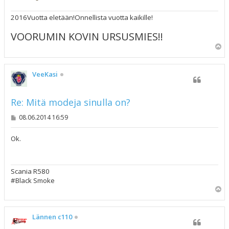
2016Vuotta eletään!Onnellista vuotta kaikille!
VOORUMIN KOVIN URSUSMIES!!
Y
l
ö
s
VeeKasi
Re: Mitä modeja sinulla on?
V
08.06.2014 16:59
i
e
s
Ok.
t
i
Scania R580
#Black Smoke
Y
l
ö
s
Lännen c110