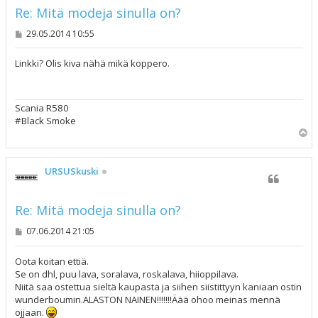
Re: Mitä modeja sinulla on?
V
29.05.2014 10:55
i
e
s
Linkki? Olis kiva nähä mikä koppero.
t
i
Scania R580
#Black Smoke
Y
l
ö
s
URSUSkuski
Re: Mitä modeja sinulla on?
V
07.06.2014 21:05
i
e
s
Oota koitan ettiä.
t
Se on dhl, puu lava, soralava, roskalava, hiioppilava.
i
Niitä saa ostettua sieltä kaupasta ja siihen siistittyyn kaniaan ostin
wunderboumin.ALASTON NAINEN!!!!!!!Äää ohoo meinas mennä
ojjaan.