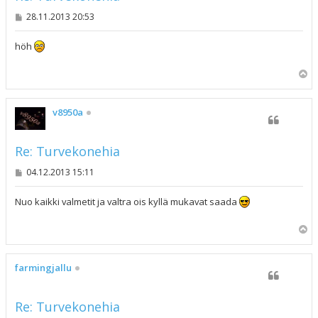
V
28.11.2013 20:53
i
e
s
höh
t
i
Y
l
ö
s
v8950a
Re: Turvekonehia
V
04.12.2013 15:11
i
e
s
Nuo kaikki valmetit ja valtra ois kyllä mukavat saada
t
i
Y
l
ö
s
farmingjallu
Re: Turvekonehia