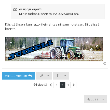
s
t
ossipoju kirjoitti:
i
Mihin tarkotukseen toi
PALOVAUNU
on?
Käsittääkseni kun rattori leimahtaa nii sammutetaan. Eli pelissä
koriste.
Y
l
ö
Vastaa Viestiin
s
64 viestiä
1
2
3
Edellinen
Seuraava
Hyppää