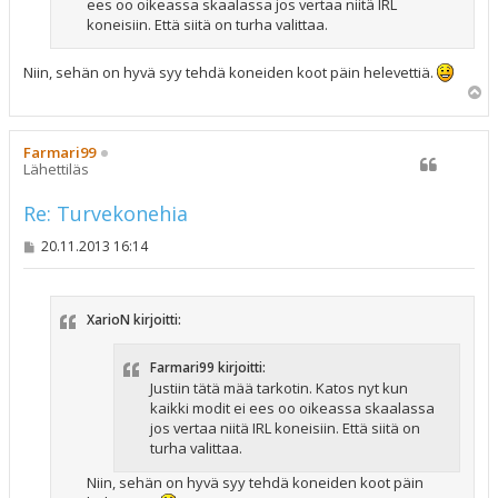
ees oo oikeassa skaalassa jos vertaa niitä IRL
koneisiin. Että siitä on turha valittaa.
Niin, sehän on hyvä syy tehdä koneiden koot päin helevettiä.
Y
l
ö
s
Farmari99
Lähettiläs
Re: Turvekonehia
V
20.11.2013 16:14
i
e
s
t
XarioN kirjoitti:
i
Farmari99 kirjoitti:
Justiin tätä mää tarkotin. Katos nyt kun
kaikki modit ei ees oo oikeassa skaalassa
jos vertaa niitä IRL koneisiin. Että siitä on
turha valittaa.
Niin, sehän on hyvä syy tehdä koneiden koot päin