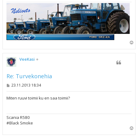
Y
l
ö
s
VeeKasi
Re: Turvekonehia
V
23.11.2013 18:34
i
e
s
Miten ruuvi toimii ku en saa toimii?
t
i
Scania R580
#Black Smoke
Y
l