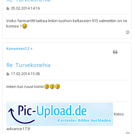
V
05.02.2014 14:16
i
e
s
Voiko farmari99 laittaa linkin tuohon keltaseen 915 valmettiin on nii
t
komee ?
i
Y
l
ö
s
Konemies12
Re: Turvekonehia
V
17.02.2014 15:08
i
e
s
miten tuo ruuvi toimii
t
i
Kiitos
advance173!
Y