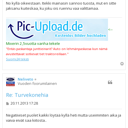
s
No kyllä oikeestaan. Itekki mainasin sannoo tuosta, mut en sitte
t
jaksanu kuiteskaa, ku joku ois ruennu vaa valittamaa.
i
<--
Mixerin 2,5vuotta vanha tekele
"Entäs paskantaja junttieinarit? Auto on lehmänpaskassa kun nämä
avustettavat sotkevat tiet traktoreillaan."
Suomi24 teksti
Y
l
ö
s
Neliveto
Vuoden foorumilainen
Re: Turvekonehia
V
20.11.2013 17:28
i
e
s
Negatiiviset puolet kaikki löytää kyllä heti mutta useimmiten aika ja
t
vaiva eivät saa kiitosta..
i