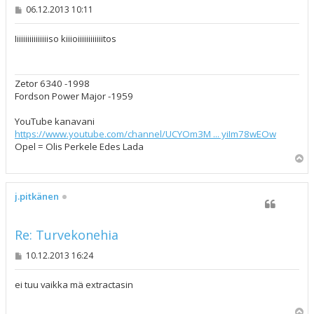
V
06.12.2013 10:11
i
e
s
Iiiiiiiiiiiiiiiiso kiiioiiiiiiiiiiiitos
t
i
Zetor 6340 -1998
Fordson Power Major -1959
YouTube kanavani
https://www.youtube.com/channel/UCYOm3M ... yiIm78wEOw
Opel = Olis Perkele Edes Lada
Y
l
ö
s
j.pitkänen
Re: Turvekonehia
V
10.12.2013 16:24
i
e
s
ei tuu vaikka mä extractasin
t
i
Y