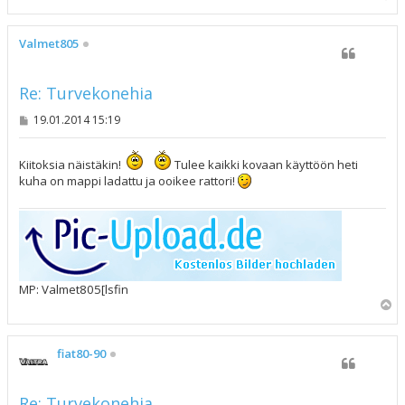
l
ö
s
Valmet805
Re: Turvekonehia
V
19.01.2014 15:19
i
e
s
Kiitoksia näistäkin!
Tulee kaikki kovaan käyttöön heti
t
kuha on mappi ladattu ja ooikee rattori!
i
MP: Valmet805[lsfin
Y
l
ö
s
fiat80-90
Re: Turvekonehia