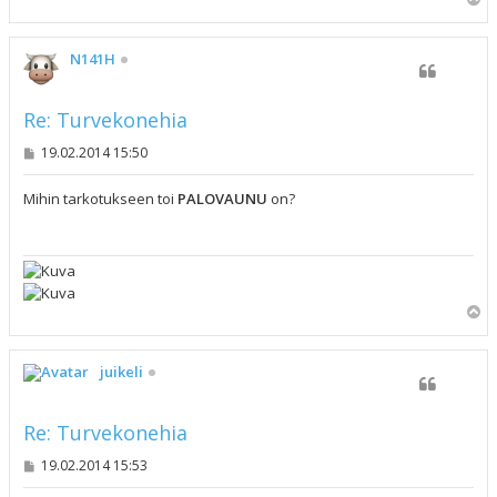
l
ö
s
N141H
Re: Turvekonehia
V
19.02.2014 15:50
i
e
s
Mihin tarkotukseen toi
PALOVAUNU
on?
t
i
Y
l
ö
s
juikeli
Re: Turvekonehia
V
19.02.2014 15:53
i
e