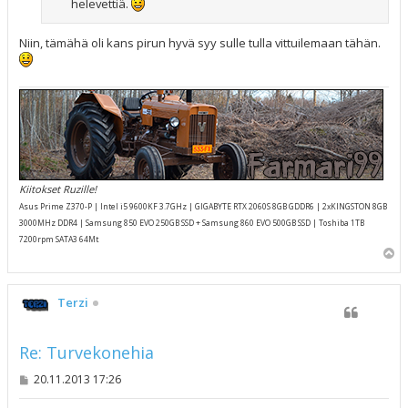
helevettiä.
Niin, tämähä oli kans pirun hyvä syy sulle tulla vittuilemaan tähän.
Kiitokset Ruzille!
Asus Prime Z370-P | Intel i5 9600KF 3.7GHz | GIGABYTE RTX 2060S 8GB GDDR6 | 2xKINGSTON 8GB
3000MHz DDR4 | Samsung 850 EVO 250GB SSD + Samsung 860 EVO 500GB SSD | Toshiba 1TB
7200rpm SATA3 64Mt
Y
l
ö
s
Terzi
Re: Turvekonehia
V
20.11.2013 17:26
i
e