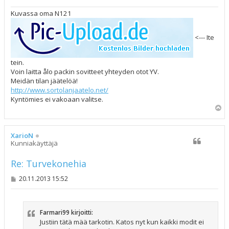
Kuvassa oma N121
<--- Ite
tein.
Voin laitta ålo packin sovitteet yhteyden otot YV.
Meidän tilan jäätelöä!
http://www.sortolanjaatelo.net/
Kyntömies ei vakoaan valitse.
Y
l
ö
s
XarioN
Kunniakäyttäjä
Re: Turvekonehia
V
20.11.2013 15:52
i
e
s
t
Farmari99 kirjoitti:
i
Justiin tätä mää tarkotin. Katos nyt kun kaikki modit ei