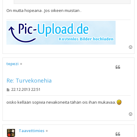
On mutta hopeana . Jos oikeen muistan .
Y
l
ö
s
tepezi
Re: Turvekonehia
V
22.12.2013 22:51
i
e
s
oisko kellään sopivia nevakoneita tähän ois ihan mukavaa.
t
i
Y
l
ö
s
Taavettimies