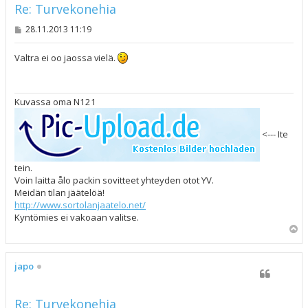
Re: Turvekonehia
V
28.11.2013 11:19
i
e
s
Valtra ei oo jaossa vielä.
t
i
Kuvassa oma N121
<--- Ite
tein.
Voin laitta ålo packin sovitteet yhteyden otot YV.
Meidän tilan jäätelöä!
http://www.sortolanjaatelo.net/
Kyntömies ei vakoaan valitse.
Y
l
ö
s
japo
Re: Turvekonehia