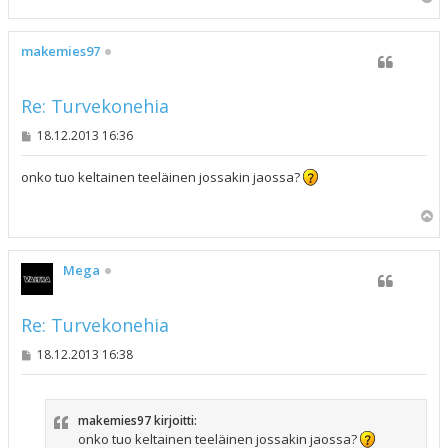
l
ö
s
makemies97
Re: Turvekonehia
V
18.12.2013 16:36
i
e
s
onko tuo keltainen teeläinen jossakin jaossa?
t
i
Y
l
ö
s
Mega
Re: Turvekonehia
V
18.12.2013 16:38
i
e
s
t
makemies97 kirjoitti:
i
onko tuo keltainen teeläinen jossakin jaossa?