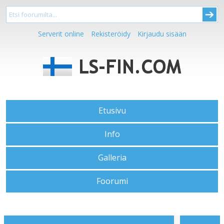
Serverit online
Rekisteröidy
Kirjaudu sisään
Etusivu
Info
Galleria
Foorumi