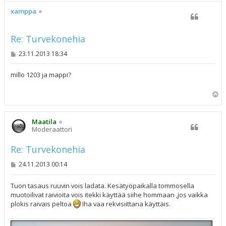
ö
s
xamppa
Re: Turvekonehia
V
23.11.2013 18:34
i
e
s
millo 1203 ja mappi?
t
i
Y
l
ö
s
Maatila
Moderaattori
Re: Turvekonehia
V
24.11.2013 00:14
i
e
s
Tuon tasaus ruuvin vois ladata. Kesätyöpaikalla tommosella
t
muotoilivat raivioita vois itekki käyttää siihe hommaan ,jos vaikka
i
plokis raivais peltoa
Iha vaa rekvisiittana käyttäis.