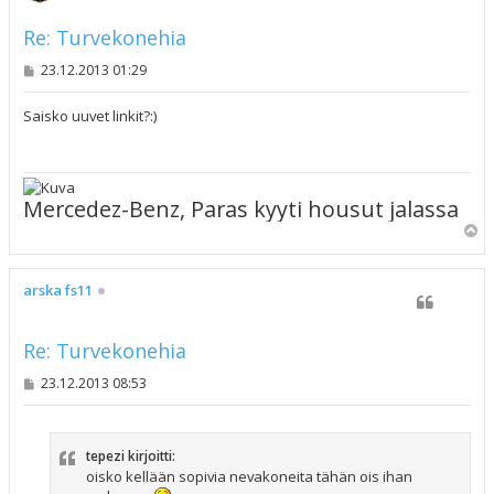
Re: Turvekonehia
V
23.12.2013 01:29
i
e
s
Saisko uuvet linkit?:)
t
i
Mercedez-Benz, Paras kyyti housut jalassa
Y
l
ö
s
arska fs11
Re: Turvekonehia
V
23.12.2013 08:53
i
e
s
t
tepezi kirjoitti:
i
oisko kellään sopivia nevakoneita tähän ois ihan