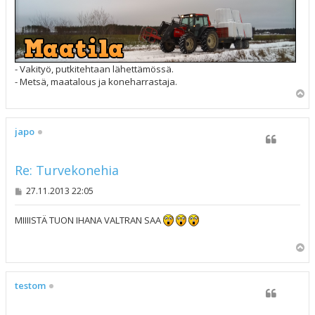
- Vakityö, putkitehtaan lähettämössä.
- Metsä, maatalous ja koneharrastaja.
Y
l
ö
s
japo
Re: Turvekonehia
V
27.11.2013 22:05
i
e
s
MIIIISTÄ TUON IHANA VALTRAN SAA
t
i
Y
l
ö
s
testom