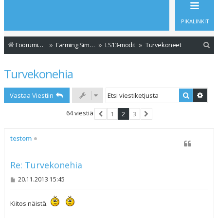
PIKALINKIT
E
Foorumin etusivu
Farming Simulator - Modit
LS13-modit
Turvekoneet
t
Turvekonehia
s
i
Etsi
Tark
Vastaa Viestiin
64 viestiä
1
2
3
Edellinen
Seuraava
testom
Re: Turvekonehia
V
20.11.2013 15:45
i
e
s
Kiitos näistä.
t
i