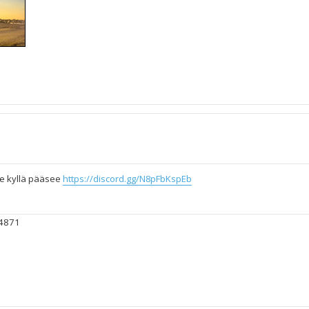
lle kyllä pääsee
https://discord.gg/N8pFbKspEb
#4871