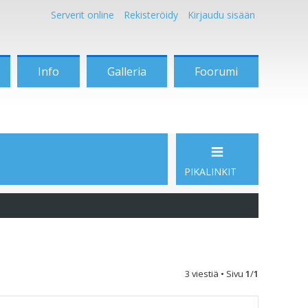
Serverit online
Rekisteröidy
Kirjaudu sisään
Info
Galleria
Foorumi
PIKALINKIT
3 viestiä • Sivu
1
/
1