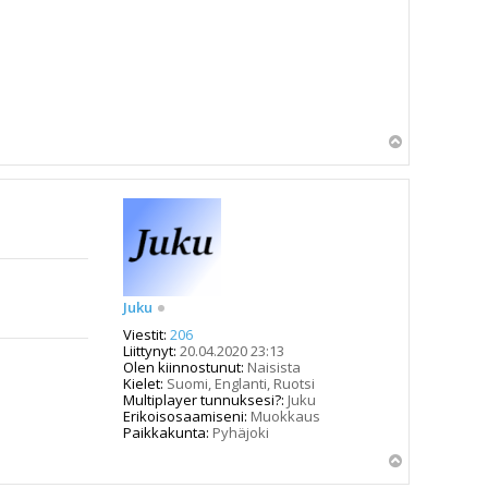
Y
l
ö
s
Juku
Viestit:
206
Liittynyt:
20.04.2020 23:13
Olen kiinnostunut:
Naisista
Kielet:
Suomi, Englanti, Ruotsi
Multiplayer tunnuksesi?:
Juku
Erikoisosaamiseni:
Muokkaus
Paikkakunta:
Pyhäjoki
Y
l