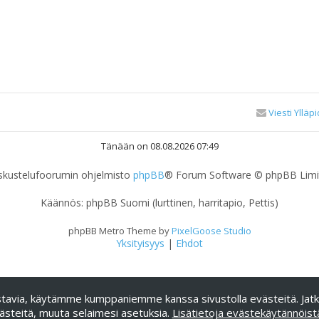
Viesti Ylläpi
Tänään on 08.08.2026 07:49
skustelufoorumin ohjelmisto
phpBB
® Forum Software © phpBB Limi
Käännös: phpBB Suomi (lurttinen, harritapio, Pettis)
phpBB Metro Theme by
PixelGoose Studio
Yksityisyys
|
Ehdot
nnostavia, käytämme kumppaniemme kanssa sivustolla evästeitä. Jat
ästeitä, muuta selaimesi asetuksia.
Lisätietoja evästekäytännöist