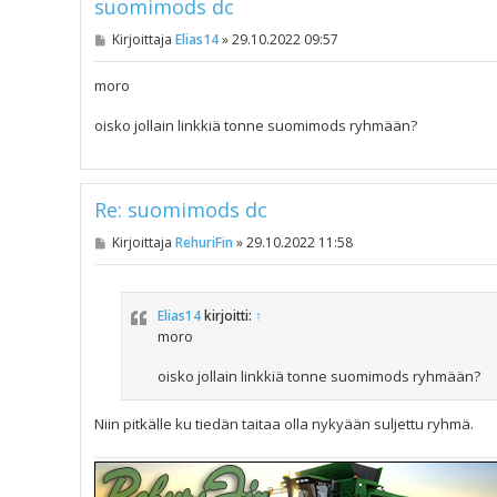
suomimods dc
V
Kirjoittaja
Elias14
»
29.10.2022 09:57
i
e
s
moro
t
i
oisko jollain linkkiä tonne suomimods ryhmään?
Re: suomimods dc
V
Kirjoittaja
RehuriFin
»
29.10.2022 11:58
i
e
s
t
Elias14
kirjoitti:
↑
i
moro
oisko jollain linkkiä tonne suomimods ryhmään?
Niin pitkälle ku tiedän taitaa olla nykyään suljettu ryhmä.