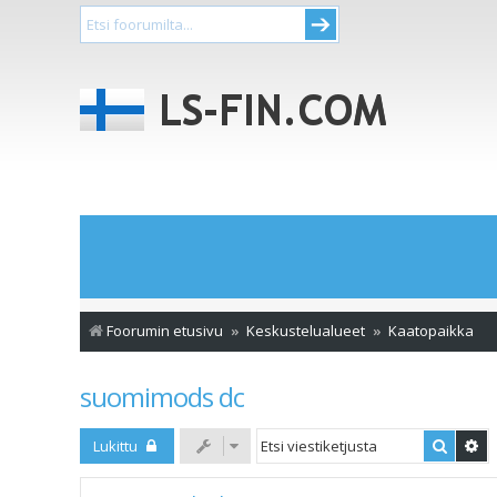
Foorumin etusivu
Keskustelualueet
Kaatopaikka
suomimods dc
Etsi
Ta
Lukittu