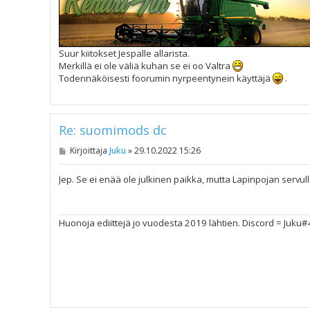
Suur kiitokset Jespalle allarista.
Merkillä ei ole väliä kuhan se ei oo Valtra
Todennäköisesti foorumin nyrpeentynein käyttäjä
.
Re: suomimods dc
V
Kirjoittaja
Juku
»
29.10.2022 15:26
i
e
s
Jep. Se ei enää ole julkinen paikka, mutta Lapinpojan servu
t
i
Huonoja ediittejä jo vuodesta 2019 lähtien. Discord = Juku