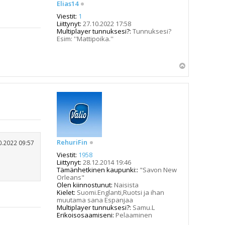
Elias14
Viestit:
1
Liittynyt:
27.10.2022 17:58
Multiplayer tunnuksesi?:
Tunnuksesi?
Esim: ''Mattipoika.''
Y
l
ö
s
RehuriFin
0.2022 09:57
Viestit:
1958
Liittynyt:
28.12.2014 19:46
Tämänhetkinen kaupunki::
"Savon New
Orleans"
Olen kiinnostunut:
Naisista
Kielet:
Suomi.Englanti,Ruotsi ja ihan
muutama sana Espanjaa
Multiplayer tunnuksesi?:
Samu.L
Erikoisosaamiseni:
Pelaaminen