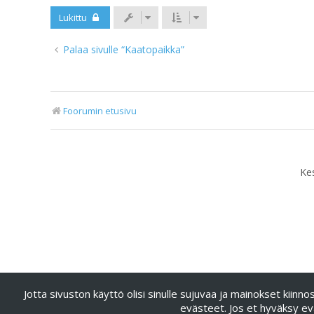
Lukittu
Palaa sivulle “Kaatopaikka”
Foorumin etusivu
Ke
Jotta sivuston käyttö olisi sinulle sujuvaa ja mainokset kii
evästeet. Jos et hyväksy ev