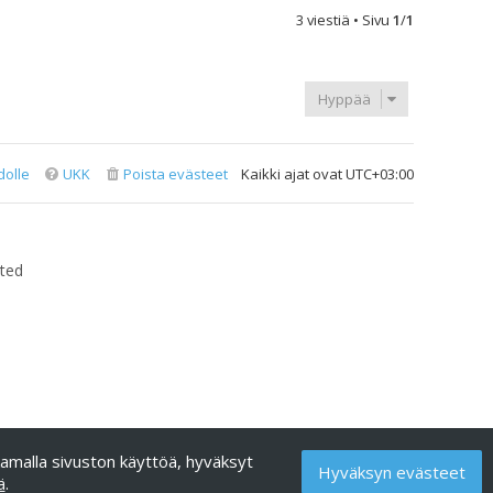
ö
3 viestiä • Sivu
1
/
1
s
Hyppää
dolle
UKK
Poista evästeet
Kaikki ajat ovat
UTC+03:00
ted
kamalla sivuston käyttöä, hyväksyt
Hyväksyn evästeet
ä
.