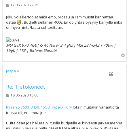
V
17.06.2020 22:25
i
e
s
Joku vois kertoo et mikä emo, prossu ja ram muistit kannattaa
t
ostaa
. Budjetti sellanen 400€. En oo yhtää pysyny kärryillä mikä
i
on hyvä hinta/laatu suhteeltaan.
MSI GTX 970 4Gb| i5 4670k @ 3.4 ghz | MSI Z87-G43 | 700w |
16gb | 1TB | Bitfenix Shinobi
Y
l
ö
s
Jespa
Re: Tietokoneet
V
18.06.2020 18:00
i
e
s
Ryzen 5 3600, B450, 16GB HyperX Fury
Jotain muitakin variaatioita
t
tuosta oli, eri emoa jne.
i
Uutta osaa jos haluaa nii tuolla budjetilla ei hirveesti järkeä mennä
muutaku 3gen rusinalla. 16GB RAMia alkaa olla jo vakio, 8GB saa