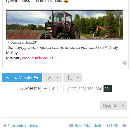
ryövätä palstatilaa koko rahalla.
<-- Kiitokset Mini20!
"Sun täytyy varoo mitä sä haluut, koska sä voit saada sen"
-Andy
McCoy
McNoitti,
Individually yours
Y
l
ö
Vastaa Viestiin
s
8269 viestiä
1
…
327
328
329
330
331
Sivu
331
Edellinen
/
331
Hyppää
Foorumin etusivu
Viesti Ylläpidolle
UKK