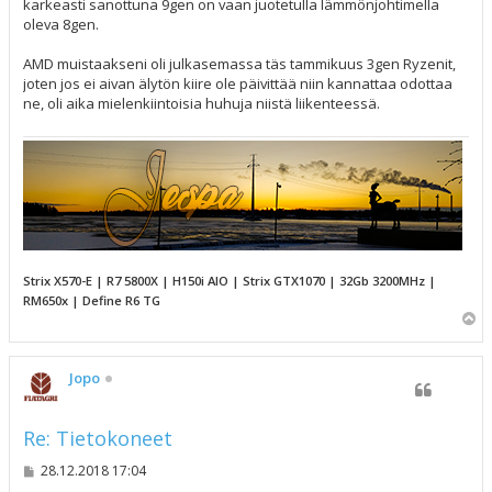
karkeasti sanottuna 9gen on vaan juotetulla lämmönjohtimella
oleva 8gen.
AMD muistaakseni oli julkasemassa täs tammikuus 3gen Ryzenit,
joten jos ei aivan älytön kiire ole päivittää niin kannattaa odottaa
ne, oli aika mielenkiintoisia huhuja niistä liikenteessä.
Strix X570-E | R7 5800X | H150i AIO | Strix GTX1070 | 32Gb 3200MHz |
RM650x | Define R6 TG
Y
l
ö
s
Jopo
Re: Tietokoneet
V
28.12.2018 17:04
i