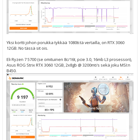
Yksi kortti johon porukka tykkää 1080ti:tä vertailla, on RTX 3060
12GB. No tässä sit ois.
Eli Ryzen 7 5700 (se omituinen 8c/16t, pcie 3.0, 16mb L3 prosessori),
Asus ROG Strix RTX 3060 12GB, 2x8gb @ 3200mt/s sekä joku MSI:n
B450.