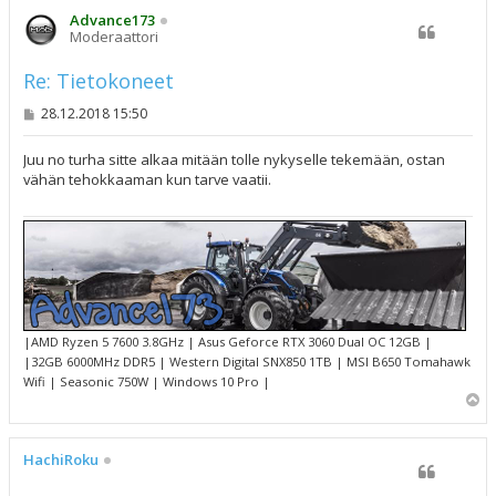
s
Advance173
Moderaattori
Re: Tietokoneet
V
28.12.2018 15:50
i
e
s
Juu no turha sitte alkaa mitään tolle nykyselle tekemään, ostan
t
vähän tehokkaaman kun tarve vaatii.
i
|AMD Ryzen 5 7600 3.8GHz | Asus Geforce RTX 3060 Dual OC 12GB |
|32GB 6000MHz DDR5 | Western Digital SNX850 1TB | MSI B650 Tomahawk
Wifi | Seasonic 750W | Windows 10 Pro |
Y
l
ö
s
HachiRoku