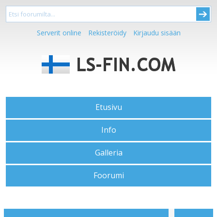
Serverit online
Rekisteröidy
Kirjaudu sisään
Etusivu
Info
Galleria
Foorumi