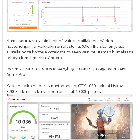
Nämä seuraavat ajoin lähinnä vain vertaillakseni näiden
näytönohjaimia, vaikkakin eri alustoilla. (Olen lkaiska, en jaksa
siirrellä noita kortteja kotelosta toiseen vain muutaman humalassa
tehdyn benchmarkin tähden)
Ryzen 7 3700X,
GTX 1080ti
, 4x8gb @ 3000mt/s ja Gigabyten B450
Aorus Pro.
Kaikkien aikojen paras näytönohjain, GTX 1080ti jaksoi kiskoa
3700X:n kanssa karvan verran reilut 10 000 pistettä.