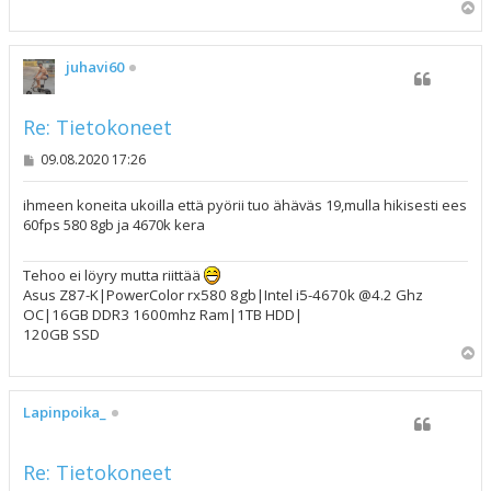
Y
l
ö
s
juhavi60
Re: Tietokoneet
V
09.08.2020 17:26
i
e
s
ihmeen koneita ukoilla että pyörii tuo ähäväs 19,mulla hikisesti ees
t
60fps 580 8gb ja 4670k kera
i
Tehoo ei löyry mutta riittää
Asus Z87-K|PowerColor rx580 8gb|Intel i5-4670k @4.2 Ghz
OC|16GB DDR3 1600mhz Ram|1TB HDD|
120GB SSD
Y
l
ö
s
Lapinpoika_
Re: Tietokoneet