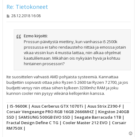
Re: Tietokoneet
V
28.12.2018 16:08
i
e
s
t
Ezmo kirjoitti:
i
Prossun päivitystä miettiny, kun vanhassa i5 2500k
prossussa ei taho rendausteho riittää ja emossa jotain
vikaa vissiin kun 4 muistia laittaa, niin alkaa ohjelmat
kaatulilemaan. Mikähän ois nykyään hyvä ja kohtuu
hintainen prosessori?
Ite suosittelen vahvasti AMD pohjaista systeemiä. Kannattaa
budjettiin sopivasti ottaa joko Ryzen 5 2600 tai Ryzen 7 2700, ja jos
budjetti venyy niin ottaa siihen kylkeen 3200mhz RAM ja joku
kunnon cooler niin pysyy viileänä kellojenkin kanssa.
| I5-9600K | Asus Cerberus GTX 1070Ti | Asus Strix Z390-F |
Corsair Vengeange PRO RGB 16GB 2666MHZ | Kingston 240GB
SSD | SAMSUNG 500GB EVO SSD | Seagate Barracuda 1TB |
Fractal Design Define C TG | Cooler Master 212 EVO | Corsair
RM750X |
Y