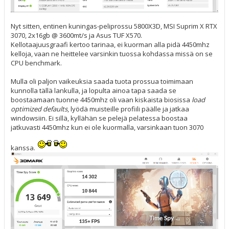
Nyt sitten, entinen kuningas-peliprossu 5800X3D, MSI Suprim X RTX
3070, 2x16gb @ 3600mt/s ja Asus TUF X570.
Kellotaajuusgraafi kertoo tarinaa, ei kuorman alla pidä 4450mhz
kelloja, vaan ne heittelee varsinkin tuossa kohdassa missä on se
CPU benchmark.
Mulla oli paljon vaikeuksia saada tuota prossua toimimaan
kunnolla tällä lankulla, ja lopulta ainoa tapa saada se
boostaamaan tuonne 4450mhz oli vaan kiskaista biosissa
load
optimized defaults
, lyödä muisteille profiili päälle ja jatkaa
windowsiin. Ei sillä, kyllähän se pelejä pelatessa boostaa
jatkuvasti 4450mhz kun ei ole kuormalla, varsinkaan tuon 3070
kanssa.