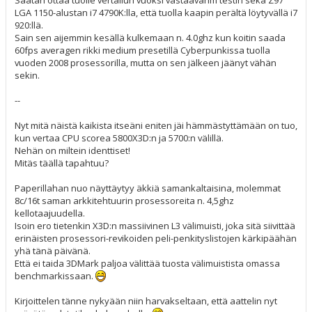
LGA 1150-alustan i7 4790K:lla, että tuolla kaapin perältä löytyvällä i7
920:llä.
Sain sen aijemmin kesällä kulkemaan n. 4.0ghz kun koitin saada
60fps averagen rikki medium presetillä Cyberpunkissa tuolla
vuoden 2008 prosessorilla, mutta on sen jälkeen jäänyt vähän
sekin.
--
Nyt mitä näistä kaikista itseäni eniten jäi hämmästyttämään on tuo,
kun vertaa CPU scorea 5800X3D:n ja 5700:n välillä.
Nehän on miltein identtiset!
Mitäs täällä tapahtuu?
Paperillahan nuo näyttäytyy äkkiä samankaltaisina, molemmat
8c/16t saman arkkitehtuurin prosessoreita n. 4,5ghz
kellotaajuudella.
Isoin ero tietenkin X3D:n massiivinen L3 välimuisti, joka sitä siivittää
erinäisten prosessori-revikoiden peli-penkityslistojen kärkipäähän
yhä tänä päivänä.
Että ei taida 3DMark paljoa välittää tuosta välimuistista omassa
benchmarkissaan.
Kirjoittelen tänne nykyään niin harvakseltaan, että aattelin nyt