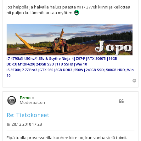
e
s
Jos helpolla ja halvalla haluis päästä nii i7 3770k kiinni ja kellottaa
t
nii paljon ku lämmöt antaa myöten.
i
i7 4770k@4.5Ghz/1.35v & Scythe Ninja 4|Z97-P|RTX 3060TI|16GB
DDR3|M12II-620|240GB SSD|1TB SSHD|Win 10
i5 3570k|Z77 Pro3|GTX 980|8GB DDR3|550W|240GB SSD|500GB HDD|Win
10
Y
l
ö
s
Ezmo
Moderaattori
Re: Tietokoneet
V
28.12.2018 17:28
i
e
s
Eipä tuolla prosessorilla kauhee kiire oo, kun vanha vielä toimii.