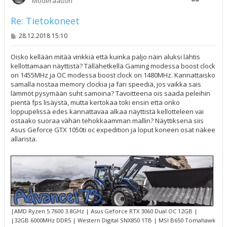
Moderaattori
Re: Tietokoneet
V
28.12.2018 15:10
i
e
s
Oisko kellään mitää vinkkiä että kuinka paljo näin aluksi lähtis
t
kellottamaan näyttistä? Tällähetkellä Gaming modessa boost clock
i
on 1455MHz ja OC modessa boost clock on 1480MHz. Kannattaisko
samalla nostaa memory clockia ja fan speediä, jos vaikka sais
lämmöt pysymään suht samoina? Tavoitteena ois saada peleihin
pientä fps lisäystä, mutta kertokaa toki ensin että onko
loppupelissä edes kannattavaa alkaa näyttistä kellotteleen vai
ostaako suoraa vähän tehokkaamman mallin? Näyttiksenä siis
Asus Geforce GTX 1050ti oc expedition ja loput koneen osat näkee
allarista.
|AMD Ryzen 5 7600 3.8GHz | Asus Geforce RTX 3060 Dual OC 12GB |
|32GB 6000MHz DDR5 | Western Digital SNX850 1TB | MSI B650 Tomahawk