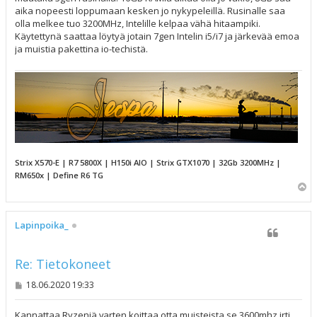
aika nopeesti loppumaan kesken jo nykypeleillä. Rusinalle saa
olla melkee tuo 3200MHz, Intelille kelpaa vähä hitaampiki.
Käytettynä saattaa löytyä jotain 7gen Intelin i5/i7 ja järkevää emoa
ja muistia pakettina io-techistä.
Strix X570-E | R7 5800X | H150i AIO | Strix GTX1070 | 32Gb 3200MHz |
RM650x | Define R6 TG
Y
l
ö
s
Lapinpoika_
Re: Tietokoneet
V
18.06.2020 19:33
i
e
s
Kannattaa Ryzeniä varten koittaa otta muisteista se 3600mhz irti,