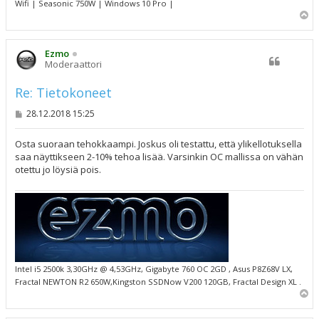
Wifi | Seasonic 750W | Windows 10 Pro |
Y
l
ö
s
Ezmo
Moderaattori
Re: Tietokoneet
V
28.12.2018 15:25
i
e
s
Osta suoraan tehokkaampi. Joskus oli testattu, että ylikellotuksella
t
saa näyttikseen 2-10% tehoa lisää. Varsinkin OC mallissa on vähän
i
otettu jo löysiä pois.
Intel i5 2500k 3,30GHz @ 4,53GHz, Gigabyte 760 OC 2GD , Asus P8Z68V LX,
Fractal NEWTON R2 650W,Kingston SSDNow V200 120GB, Fractal Design XL .
Y
l
ö