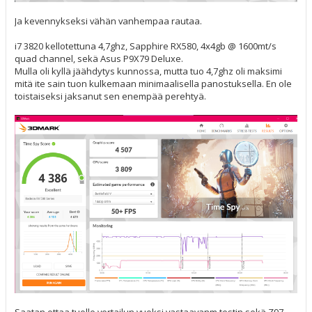
Ja kevennykseksi vähän vanhempaa rautaa.
i7 3820 kellotettuna 4,7ghz, Sapphire RX580, 4x4gb @ 1600mt/s
quad channel, sekä Asus P9X79 Deluxe.
Mulla oli kyllä jäähdytys kunnossa, mutta tuo 4,7ghz oli maksimi
mitä ite sain tuon kulkemaan minimaalisella panostuksella. En ole
toistaiseksi jaksanut sen enempää perehtyä.
Saatan ottaa tuolle vertailun vuoksi vastaavanm testin sekä Z97