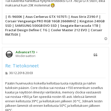
s
Tuli kaverilta hankittua hyllynkoristeeksi GTX 760 ja GTX 560TI, eikä
t
maksanut kuin 20€ molemmat
.
i
| I5-9600K | Asus Cerberus GTX 1070Ti | Asus Strix Z390-F |
Corsair Vengeange PRO RGB 16GB 2666MHZ | Kingston 240GB
SSD | SAMSUNG 500GB EVO SSD | Seagate Barracuda 1TB |
Fractal Design Define C TG | Cooler Master 212 EVO | Corsair
RM750X |
Y
l
ö
s
Advance173
Moderaattori
Re: Tietokoneet
V
30.12.2018 20:03
i
e
s
Päätin huvinvuoksi kokeilla kellottaa tuota näyttistä ja näihin
t
tuloksiin pääsin. Core clockia sai nostaa +150 ennenkuin sovellus
i
kaatui ja näyttöön ilmestyi väriläiskiä, memory clockia vastaavsti
sai nostaa +950 ja fan speediä nostin 65 asti. Idelssä lämmöt
ennen kellotusta 39°C ja kellotuksen jälkeen 30 °C, 3dmark testin
jälkeen lämmöt oli ennen kellotusta 50°C ja kellotuksen jälkeen
66°C.