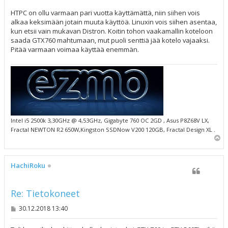
t
i
HTPC on ollu varmaan pari vuotta käyttämättä, niin siihen vois
alkaa keksimään jotain muuta käyttöä. Linuxin vois siihen asentaa,
kun etsii vain mukavan Distron. Koitin tohon vaakamallin koteloon
saada GTX760 mahtumaan, mut puoli senttiä jää kotelo vajaaksi.
Pitää varmaan voimaa käyttää enemmän.
Intel i5 2500k 3,30GHz @ 4,53GHz, Gigabyte 760 OC 2GD , Asus P8Z68V LX,
Fractal NEWTON R2 650W,Kingston SSDNow V200 120GB, Fractal Design XL .
Y
l
ö
s
HachiRoku
Re: Tietokoneet
V
30.12.2018 13:40
i
e