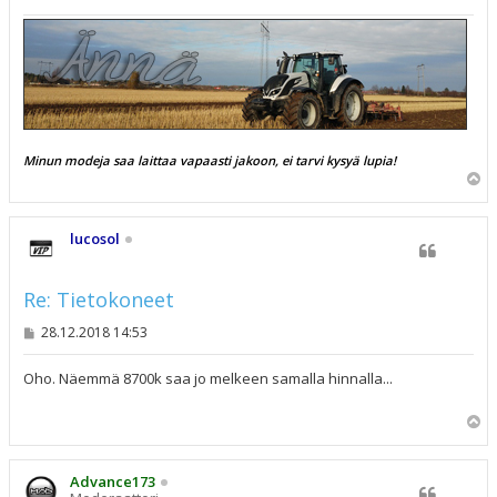
Minun modeja saa laittaa vapaasti jakoon, ei tarvi kysyä lupia!
Y
l
ö
s
lucosol
Re: Tietokoneet
V
28.12.2018 14:53
i
e
s
Oho. Näemmä 8700k saa jo melkeen samalla hinnalla...
t
i
Y
l
ö
s
Advance173