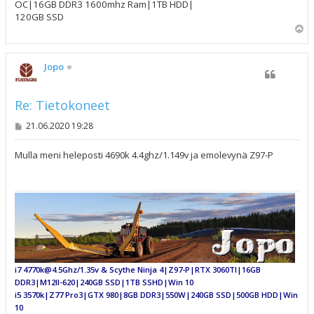
OC|16GB DDR3 1600mhz Ram|1TB HDD|
120GB SSD
Y
l
ö
s
Jopo
Re: Tietokoneet
V
21.06.2020 19:28
i
e
s
Mulla meni heleposti 4690k 4.4ghz/1.149v ja emolevynä Z97-P
t
i
i7 4770k@4.5Ghz/1.35v & Scythe Ninja 4|Z97-P|RTX 3060TI|16GB
DDR3|M12II-620|240GB SSD|1TB SSHD|Win 10
i5 3570k|Z77 Pro3|GTX 980|8GB DDR3|550W|240GB SSD|500GB HDD|Win
10