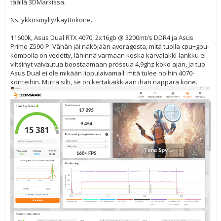
täällä 3DMarkissa.
Ns. ykkösmylly/käyttökone.
11600k, Asus Dual RTX 4070, 2x16gb @ 3200mt/s DDR4 ja Asus
Prime Z590-P. Vähän jäi näköjään averagesta, mitä tuolla cpu+gpu-
kombolla on vedetty, lähinnä varmaan koska karvalakki-lankku ei
viitsinyt vaivautua boostaamaan prossua 4,9ghz koko ajan, ja tuo
Asus Dual ei ole mikään lippulaivamalli mitä tulee noihin 4070-
kortteihin. Mutta silti, se on kertakaikkiaan ihan näppärä kone.