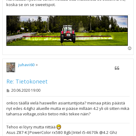
t
koska se on se sweetspot.
i
Y
l
ö
s
juhavi60
Re: Tietokoneet
V
20.06.2020 19:00
i
e
s
onkos täällä vielä haswellin asiantuntijoita? meinaa pitäs päästä
t
nyt edes 4.4ghz alueille mutta ei pääse millään 4.2 yli oli sitten mikä
i
tahansa voltage,oisko tietoo miks tekee näin?
Tehoo ei löyry mutta riittää
Asus Z87-K|PowerColor rx580 8gb|Intel i5-4670k @4.2 Ghz