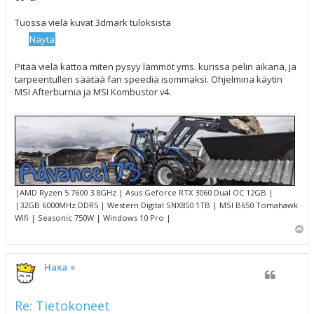
Tuossa vielä kuvat 3dmark tuloksista
Pitää vielä kattoa miten pysyy lämmöt yms. kurissa pelin aikana, ja
tarpeentullen säätää fan speediä isommaksi. Ohjelmina käytin
MSI Afterburnia ja MSI Kombustor v4.
|AMD Ryzen 5 7600 3.8GHz | Asus Geforce RTX 3060 Dual OC 12GB |
|32GB 6000MHz DDR5 | Western Digital SNX850 1TB | MSI B650 Tomahawk
Wifi | Seasonic 750W | Windows 10 Pro |
Y
l
ö
s
Haxa
Re: Tietokoneet