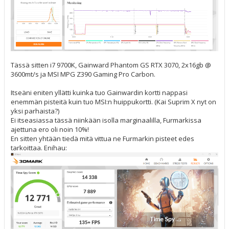
Tässä sitten i7 9700K, Gainward Phantom GS RTX 3070, 2x16gb @
3600mt/s ja MSI MPG Z390 Gaming Pro Carbon.
Itseäni eniten yllätti kuinka tuo Gainwardin kortti nappasi
enemmän pisteitä kuin tuo MSI:n huippukortti. (Kai Suprim X nyt on
yksi parhaista?)
Ei itseasiassa tässä niinkään isolla marginaalilla, Furmarkissa
ajettuna ero oli noin 10%!
En sitten yhtään tiedä mitä vittua ne Furmarkin pisteet edes
tarkoittaa. Enihau: