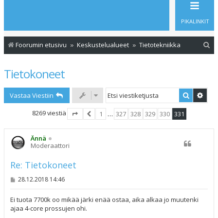
PIKALINKIT
E
Foorumin etusivu
Keskustelualueet
Tietotekniikka
t
Tietokoneet
s
i
Etsi
Tark
Vastaa Viestiin
8269 viestiä
1
…
327
328
329
330
331
Sivu
331
Edellinen
/
331
Ännä
Moderaattori
Re: Tietokoneet
V
28.12.2018 14:46
i
e
s
Ei tuota 7700k oo mikää järki enää ostaa, aika alkaa jo muutenki
t
ajaa 4-core prossujen ohi.
i