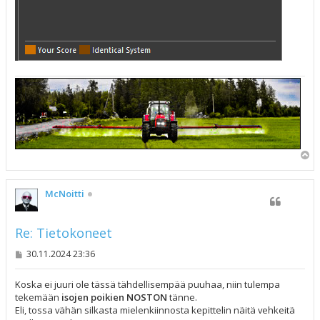
Y
l
ö
s
McNoitti
Re: Tietokoneet
V
30.11.2024 23:36
i
e
s
Koska ei juuri ole tässä tähdellisempää puuhaa, niin tulempa
t
tekemään
isojen poikien NOSTON
tänne.
i
Eli, tossa vähän silkasta mielenkiinnosta kepittelin näitä vehkeitä