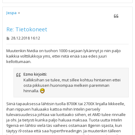
l
ö
s
Jespa
Re: Tietokoneet
V
28.12.2018 16:12
i
e
s
Muutenkin Nvidia on tuohon 1000-sarjaan lykännyt jo niin paljo
t
kaikkia volttilukkoja yms, ettei niitä enää saa edes juuri
i
kellottumaan.
Ezmo kirjoitti:
Kalliiksihan se tulee, mut sillee kohtuu hintainen ettei
osta pikkusen huonompaa melkein paremman
hinnalla.
Siinä tapauksessa lähtisin tuolla 8700K tai 2700X linjalla liikkeelle,
ihan riippuen haluaako kattoa mihin Intelin perseily
tulevaisuudessa johtaa vai luottaako siihen, et AMD tulee rinnalle
ja ohi. Ja tietysti kuinka paljo haluaa maksaa. Tuota uutta Intelin
9geniä en lähtisi vielä täs vaihees ostamaan 8genin sijasta, kun
täytyy i9 ostaa että saa hyperthreadingin. Ja muutenkin tälleen