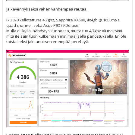
Ja kevennykseksi vähän vanhempaa rautaa.
i7 3820 kellotettuna 4,7ghz, Sapphire RX580, 4x4gb @ 1600mt/s
quad channel, sekä Asus P9X79 Deluxe.
Mulla oli kyllä jäähdytys kunnossa, mutta tuo 4,7ghz oli maksimi
mitä ite sain tuon kulkemaan minimaalisella panostuksella. En ole
toistaiseksi jaksanut sen enempää perehtyä.
Saatan ottaa tuolle vertailun vuoksi vastaavanm testin sekä Z97