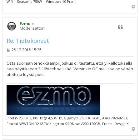
Wifi | Seasonic 750W | Windows 10 Pro |
Y
l
ö
s
Ezmo
Moderaattori
Re: Tietokoneet
V
28.12.2018 15:25
i
e
s
Osta suoraan tehokkaampi. Joskus oli testattu, että ylikellotuksella
t
saa näyttikseen 2-10% tehoa lisää. Varsinkin OC mallissa on vähän
i
otettu jo löysiä pois.
Intel i5 2500k 3,30GHz @ 4,53GHz, Gigabyte 760 OC 2GD , Asus P8Z68V LX,
Fractal NEWTON R2 650W,Kingston SSDNow V200 120GB, Fractal Design XL .
Y
l
ö