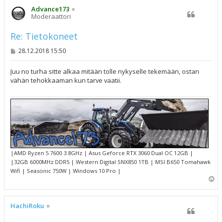
s
Advance173
Moderaattori
Re: Tietokoneet
V
28.12.2018 15:50
i
e
s
Juu no turha sitte alkaa mitään tolle nykyselle tekemään, ostan
t
vähän tehokkaaman kun tarve vaatii.
i
|AMD Ryzen 5 7600 3.8GHz | Asus Geforce RTX 3060 Dual OC 12GB |
|32GB 6000MHz DDR5 | Western Digital SNX850 1TB | MSI B650 Tomahawk
Wifi | Seasonic 750W | Windows 10 Pro |
Y
l
ö
s
HachiRoku