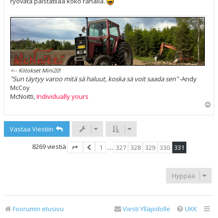
ryövätä palstatilaa koko rahalla.
<-- Kiitokset Mini20!
"Sun täytyy varoo mitä sä haluut, koska sä voit saada sen"
-Andy
McCoy
McNoitti,
Individually yours
Y
l
ö
Vastaa Viestiin
s
8269 viestiä
1
…
327
328
329
330
331
Sivu
331
Edellinen
/
331
Hyppää
Foorumin etusivu
Viesti Ylläpidolle
UKK