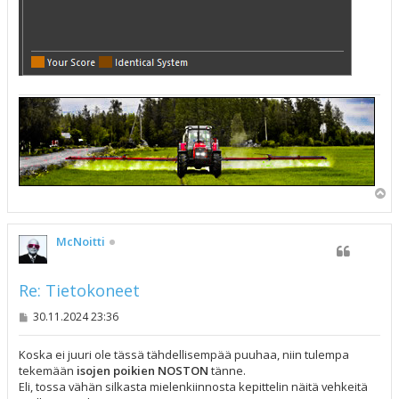
Y
l
ö
s
McNoitti
Re: Tietokoneet
V
30.11.2024 23:36
i
e
s
Koska ei juuri ole tässä tähdellisempää puuhaa, niin tulempa
t
tekemään
isojen poikien NOSTON
tänne.
i
Eli, tossa vähän silkasta mielenkiinnosta kepittelin näitä vehkeitä