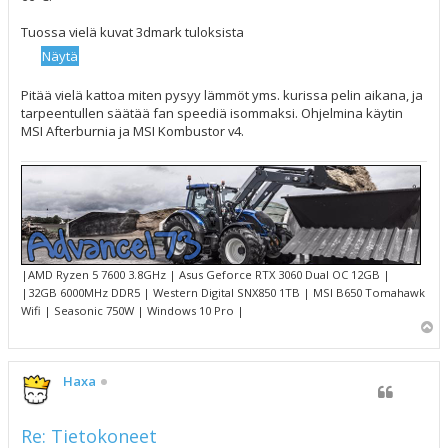
Tuossa vielä kuvat 3dmark tuloksista
Pitää vielä kattoa miten pysyy lämmöt yms. kurissa pelin aikana, ja
tarpeentullen säätää fan speediä isommaksi. Ohjelmina käytin
MSI Afterburnia ja MSI Kombustor v4.
|AMD Ryzen 5 7600 3.8GHz | Asus Geforce RTX 3060 Dual OC 12GB |
|32GB 6000MHz DDR5 | Western Digital SNX850 1TB | MSI B650 Tomahawk
Wifi | Seasonic 750W | Windows 10 Pro |
Y
l
ö
s
Haxa
Re: Tietokoneet