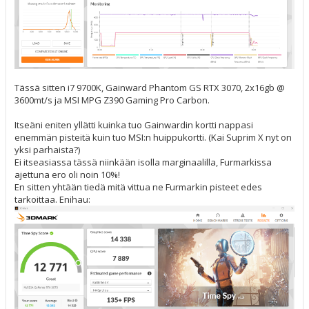
Tässä sitten i7 9700K, Gainward Phantom GS RTX 3070, 2x16gb @
3600mt/s ja MSI MPG Z390 Gaming Pro Carbon.
Itseäni eniten yllätti kuinka tuo Gainwardin kortti nappasi
enemmän pisteitä kuin tuo MSI:n huippukortti. (Kai Suprim X nyt on
yksi parhaista?)
Ei itseasiassa tässä niinkään isolla marginaalilla, Furmarkissa
ajettuna ero oli noin 10%!
En sitten yhtään tiedä mitä vittua ne Furmarkin pisteet edes
tarkoittaa. Enihau: