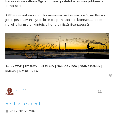
karkeasti sanottuna 9gen on vaan juotetulla lämmönjohtimella
oleva 8gen.
AMD muistaakseni oli julkasemassa täs tammikuus 3gen Ryzenit,
joten jos ei aivan älytön kiire ole päivittää niin kannattaa odottaa
ne, oli aika mielenkiintoisia huhuja niistä liikenteessä.
Strix X570-E | R7 5800X | H150i AIO | Strix GTX1070 | 32Gb 3200MHz |
RM650x | Define R6 TG
Y
l
ö
s
Jopo
Re: Tietokoneet
V
28.12.2018 17:04
i