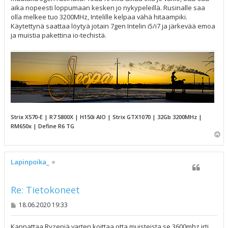
aika nopeesti loppumaan kesken jo nykypeleillä. Rusinalle saa
olla melkee tuo 3200MHz, Intelille kelpaa vähä hitaampiki.
Käytettynä saattaa löytyä jotain 7gen Intelin i5/i7 ja järkevää emoa
ja muistia pakettina io-techistä.
Strix X570-E | R7 5800X | H150i AIO | Strix GTX1070 | 32Gb 3200MHz |
RM650x | Define R6 TG
Y
l
ö
s
Lapinpoika_
Re: Tietokoneet
V
18.06.2020 19:33
i
e
s
Kannattaa Ryzeniä varten koittaa otta muisteista se 3600mhz irti,