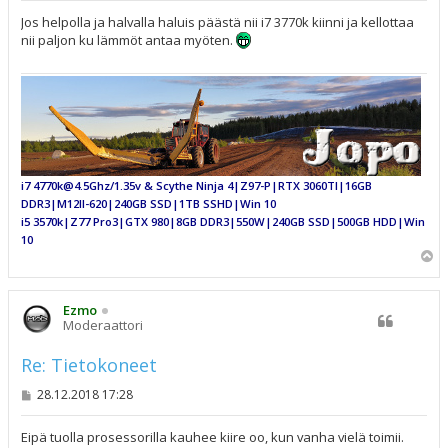
e
s
Jos helpolla ja halvalla haluis päästä nii i7 3770k kiinni ja kellottaa
t
nii paljon ku lämmöt antaa myöten.
i
i7 4770k@4.5Ghz/1.35v & Scythe Ninja 4|Z97-P|RTX 3060TI|16GB
DDR3|M12II-620|240GB SSD|1TB SSHD|Win 10
i5 3570k|Z77 Pro3|GTX 980|8GB DDR3|550W|240GB SSD|500GB HDD|Win
10
Y
l
ö
s
Ezmo
Moderaattori
Re: Tietokoneet
V
28.12.2018 17:28
i
e
s
Eipä tuolla prosessorilla kauhee kiire oo, kun vanha vielä toimii.