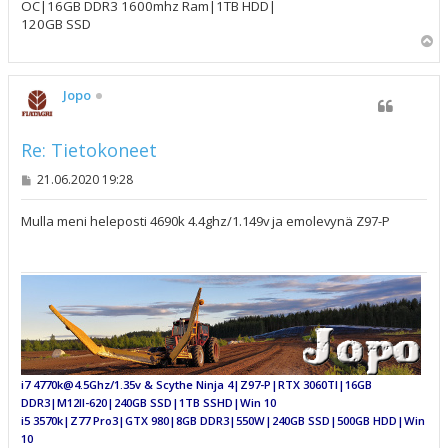
OC|16GB DDR3 1600mhz Ram|1TB HDD|
120GB SSD
Y
l
ö
s
Jopo
Re: Tietokoneet
V
21.06.2020 19:28
i
e
s
Mulla meni heleposti 4690k 4.4ghz/1.149v ja emolevynä Z97-P
t
i
i7 4770k@4.5Ghz/1.35v & Scythe Ninja 4|Z97-P|RTX 3060TI|16GB
DDR3|M12II-620|240GB SSD|1TB SSHD|Win 10
i5 3570k|Z77 Pro3|GTX 980|8GB DDR3|550W|240GB SSD|500GB HDD|Win
10