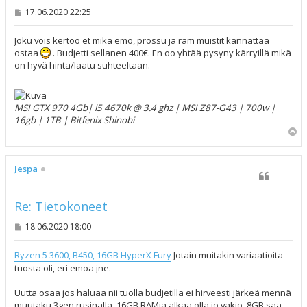
V
17.06.2020 22:25
i
e
s
Joku vois kertoo et mikä emo, prossu ja ram muistit kannattaa
t
ostaa
. Budjetti sellanen 400€. En oo yhtää pysyny kärryillä mikä
i
on hyvä hinta/laatu suhteeltaan.
MSI GTX 970 4Gb| i5 4670k @ 3.4 ghz | MSI Z87-G43 | 700w |
16gb | 1TB | Bitfenix Shinobi
Y
l
ö
s
Jespa
Re: Tietokoneet
V
18.06.2020 18:00
i
e
s
Ryzen 5 3600, B450, 16GB HyperX Fury
Jotain muitakin variaatioita
t
tuosta oli, eri emoa jne.
i
Uutta osaa jos haluaa nii tuolla budjetilla ei hirveesti järkeä mennä
muutaku 3gen rusinalla. 16GB RAMia alkaa olla jo vakio, 8GB saa