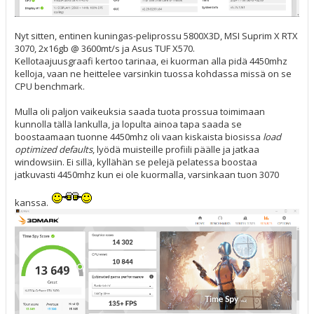
Nyt sitten, entinen kuningas-peliprossu 5800X3D, MSI Suprim X RTX
3070, 2x16gb @ 3600mt/s ja Asus TUF X570.
Kellotaajuusgraafi kertoo tarinaa, ei kuorman alla pidä 4450mhz
kelloja, vaan ne heittelee varsinkin tuossa kohdassa missä on se
CPU benchmark.
Mulla oli paljon vaikeuksia saada tuota prossua toimimaan
kunnolla tällä lankulla, ja lopulta ainoa tapa saada se
boostaamaan tuonne 4450mhz oli vaan kiskaista biosissa
load
optimized defaults
, lyödä muisteille profiili päälle ja jatkaa
windowsiin. Ei sillä, kyllähän se pelejä pelatessa boostaa
jatkuvasti 4450mhz kun ei ole kuormalla, varsinkaan tuon 3070
kanssa.