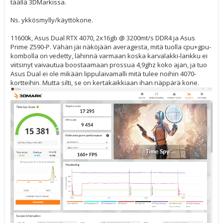
täällä 3DMarkissa.
Ns. ykkösmylly/käyttökone.
11600k, Asus Dual RTX 4070, 2x16gb @ 3200mt/s DDR4 ja Asus
Prime Z590-P. Vähän jäi näköjään averagesta, mitä tuolla cpu+gpu-
kombolla on vedetty, lähinnä varmaan koska karvalakki-lankku ei
viitsinyt vaivautua boostaamaan prossua 4,9ghz koko ajan, ja tuo
Asus Dual ei ole mikään lippulaivamalli mitä tulee noihin 4070-
kortteihin. Mutta silti, se on kertakaikkiaan ihan näppärä kone.