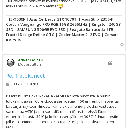
s
Tuli kaverilta hankittua hyllynkoristeeksi GTX 760 ja GTX 560TI, eikä
t
maksanut kuin 20€ molemmat
.
i
| I5-9600K | Asus Cerberus GTX 1070Ti | Asus Strix Z390-F |
Corsair Vengeange PRO RGB 16GB 2666MHZ | Kingston 240GB
SSD | SAMSUNG 500GB EVO SSD | Seagate Barracuda 1TB |
Fractal Design Define C TG | Cooler Master 212 EVO | Corsair
RM750X |
Y
l
ö
s
Advance173
Moderaattori
Re: Tietokoneet
V
30.12.2018 20:03
i
e
s
Päätin huvinvuoksi kokeilla kellottaa tuota näyttistä ja näihin
t
tuloksiin pääsin. Core clockia sai nostaa +150 ennenkuin sovellus
i
kaatui ja näyttöön ilmestyi väriläiskiä, memory clockia vastaavsti
sai nostaa +950 ja fan speediä nostin 65 asti. Idelssä lämmöt
ennen kellotusta 39°C ja kellotuksen jälkeen 30 °C, 3dmark testin
jälkeen lämmöt oli ennen kellotusta 50°C ja kellotuksen jälkeen
66°C.