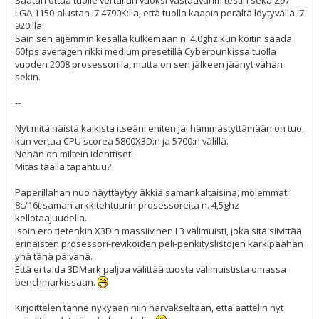
LGA 1150-alustan i7 4790K:lla, että tuolla kaapin perältä löytyvällä i7
920:llä.
Sain sen aijemmin kesällä kulkemaan n. 4.0ghz kun koitin saada
60fps averagen rikki medium presetillä Cyberpunkissa tuolla
vuoden 2008 prosessorilla, mutta on sen jälkeen jäänyt vähän
sekin.
--
Nyt mitä näistä kaikista itseäni eniten jäi hämmästyttämään on tuo,
kun vertaa CPU scorea 5800X3D:n ja 5700:n välillä.
Nehän on miltein identtiset!
Mitäs täällä tapahtuu?
Paperillahan nuo näyttäytyy äkkiä samankaltaisina, molemmat
8c/16t saman arkkitehtuurin prosessoreita n. 4,5ghz
kellotaajuudella.
Isoin ero tietenkin X3D:n massiivinen L3 välimuisti, joka sitä siivittää
erinäisten prosessori-revikoiden peli-penkityslistojen kärkipäähän
yhä tänä päivänä.
Että ei taida 3DMark paljoa välittää tuosta välimuistista omassa
benchmarkissaan.
Kirjoittelen tänne nykyään niin harvakseltaan, että aattelin nyt