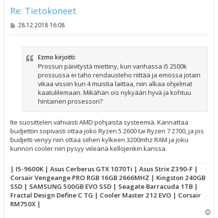
Re: Tietokoneet
V
28.12.2018 16:08
i
e
s
t
Ezmo kirjoitti:
i
Prossun päivitystä miettiny, kun vanhassa i5 2500k
prossussa ei taho rendausteho riittää ja emossa jotain
vikaa vissiin kun 4 muistia laittaa, niin alkaa ohjelmat
kaatulilemaan. Mikähän ois nykyään hyvä ja kohtuu
hintainen prosessori?
Ite suosittelen vahvasti AMD pohjaista systeemiä. Kannattaa
budjettiin sopivasti ottaa joko Ryzen 5 2600 tai Ryzen 7 2700, ja jos
budjetti venyy niin ottaa siihen kylkeen 3200mhz RAM ja joku
kunnon cooler niin pysyy viileänä kellojenkin kanssa.
| I5-9600K | Asus Cerberus GTX 1070Ti | Asus Strix Z390-F |
Corsair Vengeange PRO RGB 16GB 2666MHZ | Kingston 240GB
SSD | SAMSUNG 500GB EVO SSD | Seagate Barracuda 1TB |
Fractal Design Define C TG | Cooler Master 212 EVO | Corsair
RM750X |
Y