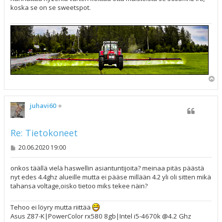
t
koska se on se sweetspot.
i
Y
l
ö
s
juhavi60
Re: Tietokoneet
V
20.06.2020 19:00
i
e
s
onkos täällä vielä haswellin asiantuntijoita? meinaa pitäs päästä
t
nyt edes 4.4ghz alueille mutta ei pääse millään 4.2 yli oli sitten mikä
i
tahansa voltage,oisko tietoo miks tekee näin?
Tehoo ei löyry mutta riittää
Asus Z87-K|PowerColor rx580 8gb|Intel i5-4670k @4.2 Ghz