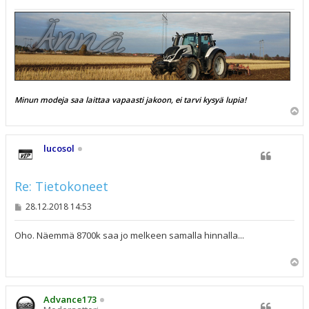
Minun modeja saa laittaa vapaasti jakoon, ei tarvi kysyä lupia!
Y
l
ö
s
lucosol
Re: Tietokoneet
V
28.12.2018 14:53
i
e
s
Oho. Näemmä 8700k saa jo melkeen samalla hinnalla...
t
i
Y
l
ö
s
Advance173