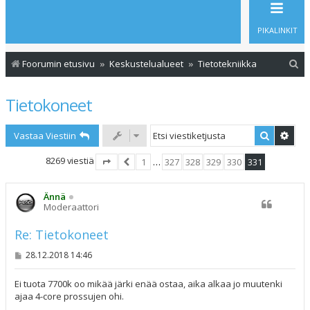
PIKALINKIT
E
Foorumin etusivu
Keskustelualueet
Tietotekniikka
t
Tietokoneet
s
i
Etsi
Tark
Vastaa Viestiin
8269 viestiä
1
…
327
328
329
330
331
Sivu
331
Edellinen
/
331
Ännä
Moderaattori
Re: Tietokoneet
V
28.12.2018 14:46
i
e
s
Ei tuota 7700k oo mikää järki enää ostaa, aika alkaa jo muutenki
t
ajaa 4-core prossujen ohi.
i