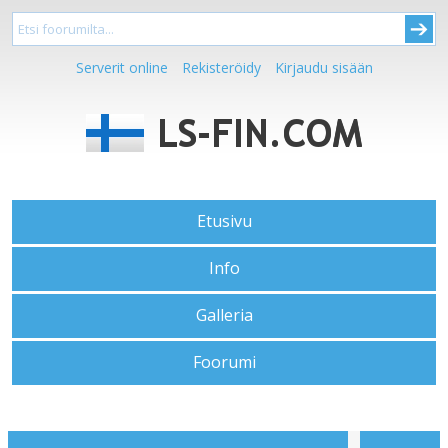
Serverit online
Rekisteröidy
Kirjaudu sisään
Etusivu
Info
Galleria
Foorumi