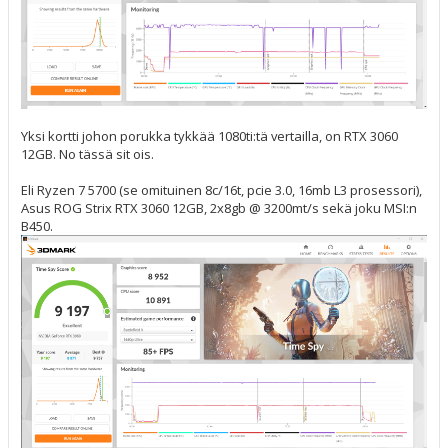
Yksi kortti johon porukka tykkää 1080ti:tä vertailla, on RTX 3060
12GB. No tässä sit ois.
Eli Ryzen 7 5700 (se omituinen 8c/16t, pcie 3.0, 16mb L3 prosessori),
Asus ROG Strix RTX 3060 12GB, 2x8gb @ 3200mt/s sekä joku MSI:n
B450.