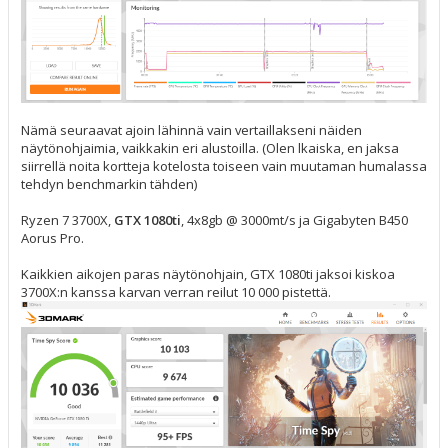
Nämä seuraavat ajoin lähinnä vain vertaillakseni näiden
näytönohjaimia, vaikkakin eri alustoilla. (Olen lkaiska, en jaksa
siirrellä noita kortteja kotelosta toiseen vain muutaman humalassa
tehdyn benchmarkin tähden)
Ryzen 7 3700X,
GTX 1080ti
, 4x8gb @ 3000mt/s ja Gigabyten B450
Aorus Pro.
Kaikkien aikojen paras näytönohjain, GTX 1080ti jaksoi kiskoa
3700X:n kanssa karvan verran reilut 10 000 pistettä.