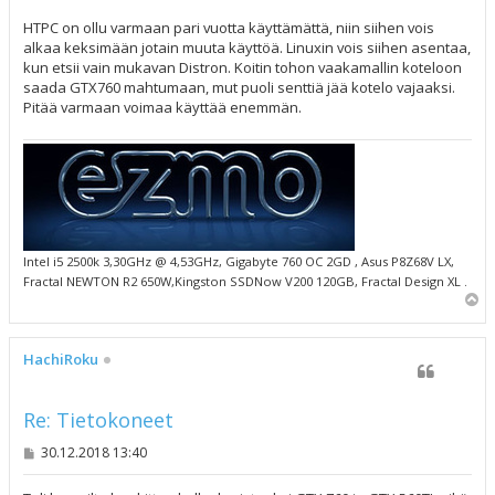
t
i
HTPC on ollu varmaan pari vuotta käyttämättä, niin siihen vois
alkaa keksimään jotain muuta käyttöä. Linuxin vois siihen asentaa,
kun etsii vain mukavan Distron. Koitin tohon vaakamallin koteloon
saada GTX760 mahtumaan, mut puoli senttiä jää kotelo vajaaksi.
Pitää varmaan voimaa käyttää enemmän.
Intel i5 2500k 3,30GHz @ 4,53GHz, Gigabyte 760 OC 2GD , Asus P8Z68V LX,
Fractal NEWTON R2 650W,Kingston SSDNow V200 120GB, Fractal Design XL .
Y
l
ö
s
HachiRoku
Re: Tietokoneet
V
30.12.2018 13:40
i
e