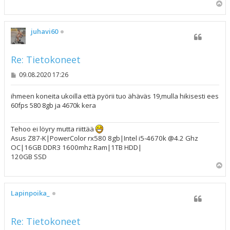
Y
l
ö
s
juhavi60
Re: Tietokoneet
V
09.08.2020 17:26
i
e
s
ihmeen koneita ukoilla että pyörii tuo ähäväs 19,mulla hikisesti ees
t
60fps 580 8gb ja 4670k kera
i
Tehoo ei löyry mutta riittää
Asus Z87-K|PowerColor rx580 8gb|Intel i5-4670k @4.2 Ghz
OC|16GB DDR3 1600mhz Ram|1TB HDD|
120GB SSD
Y
l
ö
s
Lapinpoika_
Re: Tietokoneet