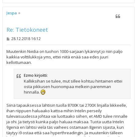
l
ö
s
Jespa
Re: Tietokoneet
V
28.12.2018 16:12
i
e
s
Muutenkin Nvidia on tuohon 1000-sarjaan lykännyt jo niin paljo
t
kaikkia volttilukkoja yms, ettei niitä enää saa edes juuri
i
kellottumaan.
Ezmo kirjoitti:
Kalliiksihan se tulee, mut sillee kohtuu hintainen ettei
osta pikkusen huonompaa melkein paremman
hinnalla.
Siinä tapauksessa lähtisin tuolla 8700K tai 2700X linjalla liikkeelle,
ihan riippuen haluaako kattoa mihin Intelin perseily
tulevaisuudessa johtaa vai luottaako siihen, et AMD tulee rinnalle
ja ohi. Ja tietysti kuinka paljo haluaa maksaa. Tuota uutta Intelin
9geniä en lähtisi vielä täs vaihees ostamaan 8genin sijasta, kun
täytyy i9 ostaa että saa hyperthreadingin. Ja muutenkin tälleen