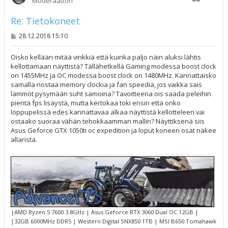
Moderaattori
Re: Tietokoneet
V
28.12.2018 15:10
i
e
s
Oisko kellään mitää vinkkiä että kuinka paljo näin aluksi lähtis
t
kellottamaan näyttistä? Tällähetkellä Gaming modessa boost clock
i
on 1455MHz ja OC modessa boost clock on 1480MHz. Kannattaisko
samalla nostaa memory clockia ja fan speediä, jos vaikka sais
lämmöt pysymään suht samoina? Tavoitteena ois saada peleihin
pientä fps lisäystä, mutta kertokaa toki ensin että onko
loppupelissä edes kannattavaa alkaa näyttistä kellotteleen vai
ostaako suoraa vähän tehokkaamman mallin? Näyttiksenä siis
Asus Geforce GTX 1050ti oc expedition ja loput koneen osat näkee
allarista.
|AMD Ryzen 5 7600 3.8GHz | Asus Geforce RTX 3060 Dual OC 12GB |
|32GB 6000MHz DDR5 | Western Digital SNX850 1TB | MSI B650 Tomahawk