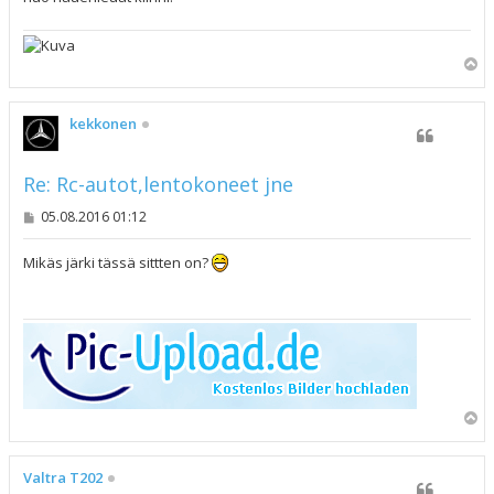
Y
l
ö
s
kekkonen
Re: Rc-autot,lentokoneet jne
V
05.08.2016 01:12
i
e
s
Mikäs järki tässä sittten on?
t
i
Y
l
ö
s
Valtra T202