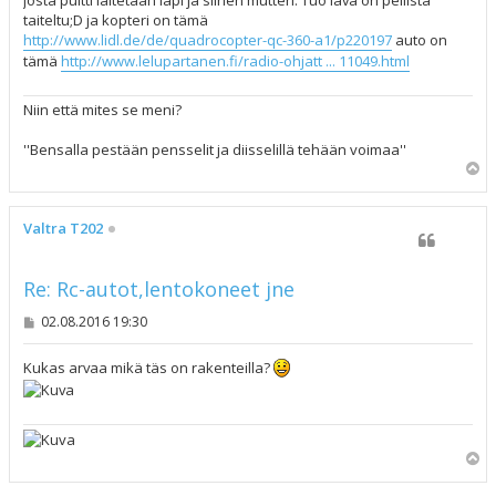
josta pultti laitetaan läpi ja siihen mutteri. Tuo lava on pellistä
taiteltu;D ja kopteri on tämä
http://www.lidl.de/de/quadrocopter-qc-360-a1/p220197
auto on
tämä
http://www.lelupartanen.fi/radio-ohjatt ... 11049.html
Niin että mites se meni?
''Bensalla pestään pensselit ja diisselillä tehään voimaa''
Y
l
ö
s
Valtra T202
Re: Rc-autot,lentokoneet jne
V
02.08.2016 19:30
i
e
s
Kukas arvaa mikä täs on rakenteilla?
t
i
Y
l
ö