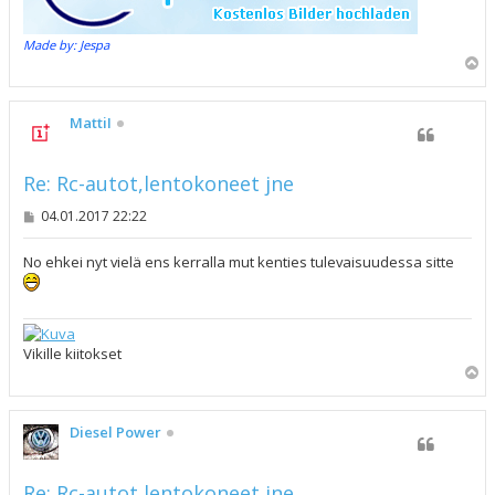
Made by: Jespa
Y
l
ö
s
MattiI
Re: Rc-autot,lentokoneet jne
V
04.01.2017 22:22
i
e
s
No ehkei nyt vielä ens kerralla mut kenties tulevaisuudessa sitte
t
i
Vikille kiitokset
Y
l
ö
s
Diesel Power
Re: Rc-autot,lentokoneet jne