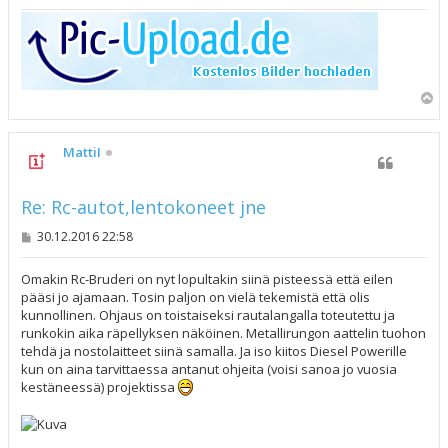
Y
l
ö
s
MattiI
Re: Rc-autot,lentokoneet jne
V
30.12.2016 22:58
i
e
s
Omakin Rc-Bruderi on nyt lopultakin siinä pisteessä että eilen
t
pääsi jo ajamaan. Tosin paljon on vielä tekemistä että olis
i
kunnollinen. Ohjaus on toistaiseksi rautalangalla toteutettu ja
runkokin aika räpellyksen näköinen. Metallirungon aattelin tuohon
tehdä ja nostolaitteet siinä samalla. Ja iso kiitos Diesel Powerille
kun on aina tarvittaessa antanut ohjeita (voisi sanoa jo vuosia
kestäneessä) projektissa