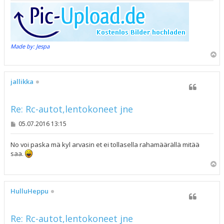
Made by: Jespa
Y
l
ö
s
jallikka
Re: Rc-autot,lentokoneet jne
V
05.07.2016 13:15
i
e
s
No voi paska mä kyl arvasin et ei tollasella rahamäärällä mitää
t
saa.
i
Y
l
ö
s
HulluHeppu
Re: Rc-autot,lentokoneet jne