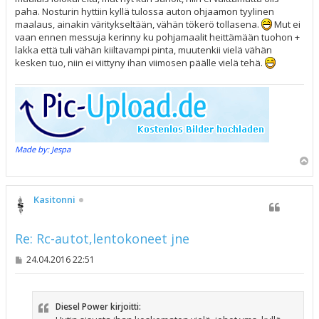
paha. Nosturin hyttiin kyllä tulossa auton ohjaamon tyylinen
maalaus, ainakin väritykseltään, vähän tökerö tollasena.
Mut ei
vaan ennen messuja kerinny ku pohjamaalit heittämään tuohon +
lakka että tuli vähän kiiltavampi pinta, muutenkii vielä vähän
kesken tuo, niin ei viittyny ihan viimosen päälle vielä tehä.
Made by: Jespa
Y
l
ö
s
Kasitonni
Re: Rc-autot,lentokoneet jne
V
24.04.2016 22:51
i
e
s
t
Diesel Power kirjoitti:
i