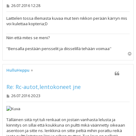
V
26.07.2016 12:28
i
e
s
Laittelen tossa illemasta kuvaa mut tein nikkon perään kärryn mis
t
voi kulettaa kopteria;D
i
Niin että mites se meni?
''Bensalla pestään pensselit ja diisselillä tehään voimaa''
Y
l
ö
s
HulluHeppu
Re: Rc-autot,lentokoneet jne
V
26.07.2016 20:23
i
e
s
t
i
Tälläinen siitä nyt tuli renkaat on jostain vanhasta lelusta ja
kiinnitys on sillai että koukkuna on pultti mikä väännetty oikeaan
asentoon ja sitte ns. lenkkinä on sitte peltiä mihin porattu reikä