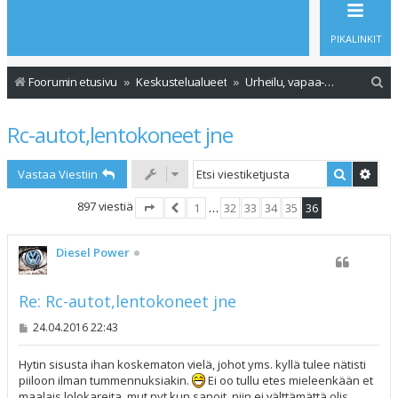
PIKALINKIT
E
Foorumin etusivu
Keskustelualueet
Urheilu, vapaa-aika ja ajoneuvot
t
Rc-autot,lentokoneet jne
s
i
Etsi
Tark
Vastaa Viestiin
897 viestiä
1
…
32
33
34
35
36
Sivu
36
Edellinen
/
36
Diesel Power
Re: Rc-autot,lentokoneet jne
V
24.04.2016 22:43
i
e
s
Hytin sisusta ihan koskematon vielä, johot yms. kyllä tulee nätisti
t
piiloon ilman tummennuksiakin.
Ei oo tullu etes mieleenkään et
i
maalais lolokareita, mut nyt kun sanoit, niin ei välttämättä olis