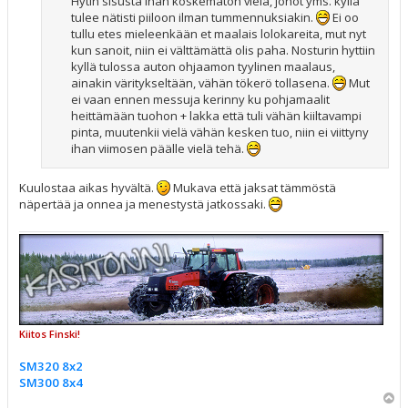
Hytin sisusta ihan koskematon vielä, johot yms. kyllä
tulee nätisti piiloon ilman tummennuksiakin.
Ei oo
tullu etes mieleenkään et maalais lolokareita, mut nyt
kun sanoit, niin ei välttämättä olis paha. Nosturin hyttiin
kyllä tulossa auton ohjaamon tyylinen maalaus,
ainakin väritykseltään, vähän tökerö tollasena.
Mut
ei vaan ennen messuja kerinny ku pohjamaalit
heittämään tuohon + lakka että tuli vähän kiiltavampi
pinta, muutenkii vielä vähän kesken tuo, niin ei viittyny
ihan viimosen päälle vielä tehä.
Kuulostaa aikas hyvältä.
Mukava että jaksat tämmöstä
näpertää ja onnea ja menestystä jatkossaki.
Kiitos Finski!
SM320 8x2
SM300 8x4
Y