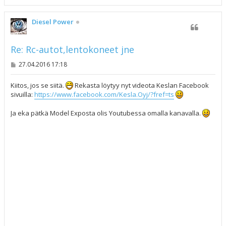
l
ö
s
Diesel Power
Re: Rc-autot,lentokoneet jne
V
27.04.2016 17:18
i
e
s
Kiitos, jos se siitä.
Rekasta löytyy nyt videota Keslan Facebook
t
sivuilla:
https://www.facebook.com/Kesla.Oyj/?fref=ts
i
Ja eka pätkä Model Exposta olis Youtubessa omalla kanavalla.