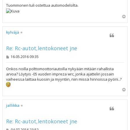
e
s
Tuommonen tuli ostettua automodelsilta.
t
i
Y
l
ö
s
kylväjä
Re: Rc-autot,lentokoneet jne
V
16.05.2016 09:35
i
e
s
Onkos noilla polttomoottoriautoilla nykyään mitään rahallista
t
arvoa? Löytyis -05 vuoden impreza wrc, jonka ajattelin jossain
i
vaiheessa laittaa kuosiin ja myyntiin, niin missä hinnoissa pyörii..?
Y
l
ö
s
jallikka
Re: Rc-autot,lentokoneet jne
V
04.07.2016 23:52