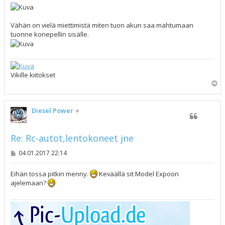
Vähän on vielä miettimistä miten tuon akun saa mahtumaan
tuonne konepellin sisälle.
Vikille kiitokset
Y
l
ö
s
Diesel Power
Re: Rc-autot,lentokoneet jne
V
04.01.2017 22:14
i
e
s
Eihän tossa pitkin menny.
Keväällä sit Model Expoon
t
ajelemaan?
i