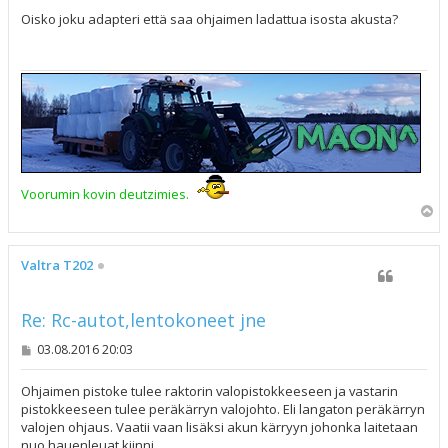
e
s
Oisko joku adapteri että saa ohjaimen ladattua isosta akusta?
t
i
Voorumin kovin deutzimies.
Y
l
ö
s
Valtra T202
Re: Rc-autot,lentokoneet jne
V
03.08.2016 20:03
i
e
s
Ohjaimen pistoke tulee raktorin valopistokkeeseen ja vastarin
t
pistokkeeseen tulee peräkärryn valojohto. Eli langaton peräkärryn
i
valojen ohjaus. Vaatii vaan lisäksi akun kärryyn johonka laitetaan
nuo hauenleuat kiinni.