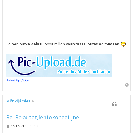
Toinen pätkä vielä tulossa millon vaan tässä joutas editoimaan.
Made by: Jespa
Y
l
ö
s
Mönkijämies
Re: Rc-autot,lentokoneet jne
V
15.05.2016 10:08
i