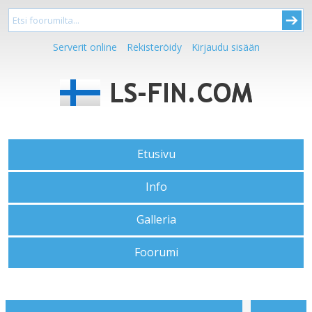
Serverit online
Rekisteröidy
Kirjaudu sisään
Etusivu
Info
Galleria
Foorumi