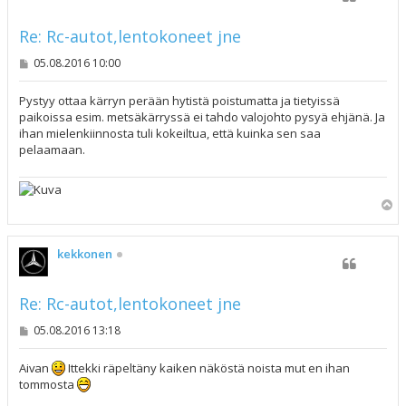
Re: Rc-autot,lentokoneet jne
V
05.08.2016 10:00
i
e
s
Pystyy ottaa kärryn perään hytistä poistumatta ja tietyissä
t
paikoissa esim. metsäkärryssä ei tahdo valojohto pysyä ehjänä. Ja
i
ihan mielenkiinnosta tuli kokeiltua, että kuinka sen saa
pelaamaan.
Y
l
ö
s
kekkonen
Re: Rc-autot,lentokoneet jne
V
05.08.2016 13:18
i
e
s
Aivan
Ittekki räpeltäny kaiken näköstä noista mut en ihan
t
tommosta
i