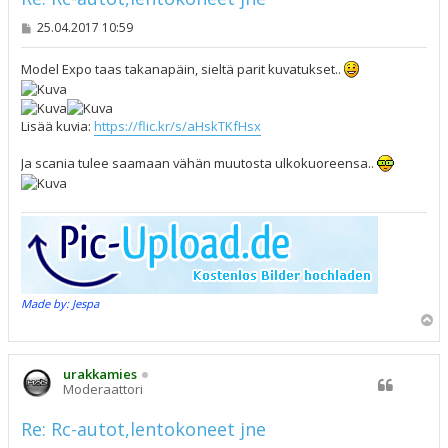
V
25.04.2017 10:59
i
e
s
Model Expo taas takanapäin, sieltä parit kuvatukset..
t
i
Lisää kuvia:
https://flic.kr/s/aHskTKfHsx
Ja scania tulee saamaan vähän muutosta ulkokuoreensa..
Made by: Jespa
Y
l
ö
s
urakkamies
Moderaattori
Re: Rc-autot,lentokoneet jne