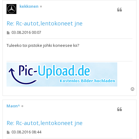
s
kekkonen
Re: Rc-autot,lentokoneet jne
V
03.08.2016 00:07
i
e
s
Tuleeko toi pistoke johki koneesee kii?
t
i
Y
l
ö
s
Maon^
Re: Rc-autot,lentokoneet jne
V
03.08.2016 08:44
i