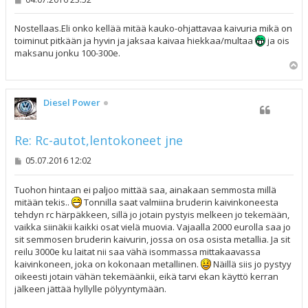
i
e
s
Nostellaas.Eli onko kellää mitää kauko-ohjattavaa kaivuria mikä on
t
toiminut pitkään ja hyvin ja jaksaa kaivaa hiekkaa/multaa
ja ois
i
maksanu jonku 100-300e.
Y
l
ö
s
Diesel Power
Re: Rc-autot,lentokoneet jne
V
05.07.2016 12:02
i
e
s
Tuohon hintaan ei paljoo mittää saa, ainakaan semmosta millä
t
mitään tekis..
Tonnilla saat valmiina bruderin kaivinkoneesta
i
tehdyn rc härpäkkeen, sillä jo jotain pystyis melkeen jo tekemään,
vaikka siinäkii kaikki osat vielä muovia. Vajaalla 2000 eurolla saa jo
sit semmosen bruderin kaivurin, jossa on osa osista metallia. Ja sit
reilu 3000e ku laitat nii saa vähä isommassa mittakaavassa
kaivinkoneen, joka on kokonaan metallinen.
Näillä siis jo pystyy
oikeesti jotain vähän tekemäänkii, eikä tarvi ekan käyttö kerran
jälkeen jättää hyllylle pölyyntymään.