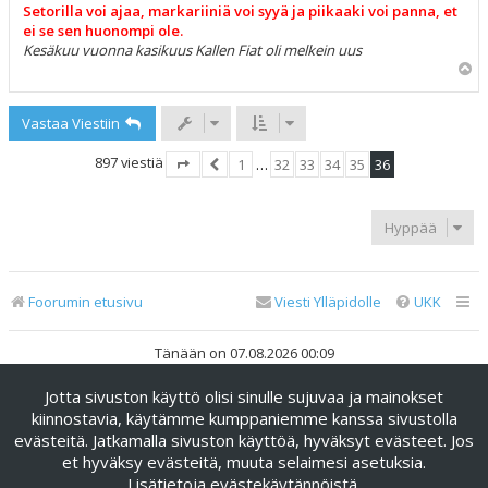
Setorilla voi ajaa, markariiniä voi syyä ja piikaaki voi panna, et
ei se sen huonompi ole.
Kesäkuu vuonna kasikuus Kallen Fiat oli melkein uus
Y
l
ö
Vastaa Viestiin
s
897 viestiä
1
…
32
33
34
35
36
Sivu
36
Edellinen
/
36
Hyppää
Foorumin etusivu
Viesti Ylläpidolle
UKK
Tänään on 07.08.2026 00:09
Jotta sivuston käyttö olisi sinulle sujuvaa ja mainokset
Keskustelufoorumin ohjelmisto
phpBB
® Forum Software ©
phpBB Limited
kiinnostavia, käytämme kumppaniemme kanssa sivustolla
evästeitä. Jatkamalla sivuston käyttöä, hyväksyt evästeet. Jos
Käännös: phpBB Suomi (lurttinen, harritapio, Pettis)
et hyväksy evästeitä, muuta selaimesi asetuksia.
phpBB Metro Theme by
PixelGoose Studio
Lisätietoja evästekäytännöistä
.