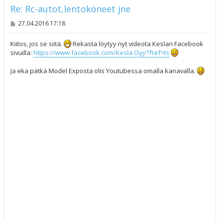
Re: Rc-autot,lentokoneet jne
V
27.04.2016 17:18
i
e
s
Kiitos, jos se siitä.
Rekasta löytyy nyt videota Keslan Facebook
t
sivuilla:
https://www.facebook.com/Kesla.Oyj/?fref=ts
i
Ja eka pätkä Model Exposta olis Youtubessa omalla kanavalla.