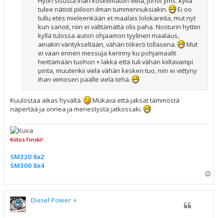
Hytin sisusta ihan koskematon vielä, johot yms. kyllä
tulee nätisti piiloon ilman tummennuksiakin.
Ei oo
tullu etes mieleenkään et maalais lolokareita, mut nyt
kun sanoit, niin ei välttämättä olis paha. Nosturin hyttiin
kyllä tulossa auton ohjaamon tyylinen maalaus,
ainakin väritykseltään, vähän tökerö tollasena.
Mut
ei vaan ennen messuja kerinny ku pohjamaalit
heittämään tuohon + lakka että tuli vähän kiiltavampi
pinta, muutenkii vielä vähän kesken tuo, niin ei viittyny
ihan viimosen päälle vielä tehä.
Kuulostaa aikas hyvältä.
Mukava että jaksat tämmöstä
näpertää ja onnea ja menestystä jatkossaki.
Kiitos Finski!
SM320 8x2
SM300 8x4
Y
l
ö
s
Diesel Power