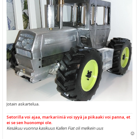
Jotain askartelua.
Setorilla voi ajaa, markariiniä voi syyä ja piikaaki voi panna, et
ei se sen huonompi ole.
Kesäkuu vuonna kasikuus Kallen Fiat oli melkein uus
Y
l