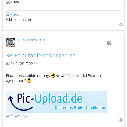
Vikille kiitokset
Y
l
ö
s
Diesel Power
Re: Rc-autot,lentokoneet jne
V
04.01.2017 22:14
i
e
s
Eihän tossa pitkin menny.
Keväällä sit Model Expoon
t
ajelemaan?
i
Made by: Jespa
Y
l