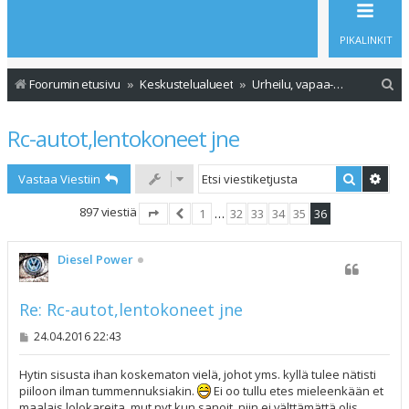
PIKALINKIT
E
Foorumin etusivu
Keskustelualueet
Urheilu, vapaa-aika ja ajoneuvot
t
Rc-autot,lentokoneet jne
s
i
Etsi
Tark
Vastaa Viestiin
897 viestiä
1
…
32
33
34
35
36
Sivu
36
Edellinen
/
36
Diesel Power
Re: Rc-autot,lentokoneet jne
V
24.04.2016 22:43
i
e
s
Hytin sisusta ihan koskematon vielä, johot yms. kyllä tulee nätisti
t
piiloon ilman tummennuksiakin.
Ei oo tullu etes mieleenkään et
i
maalais lolokareita, mut nyt kun sanoit, niin ei välttämättä olis