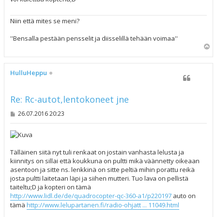
i
Niin että mites se meni?
''Bensalla pestään pensselit ja diisselillä tehään voimaa''
Y
l
ö
s
HulluHeppu
Re: Rc-autot,lentokoneet jne
V
26.07.2016 20:23
i
e
s
t
i
Tälläinen siitä nyt tuli renkaat on jostain vanhasta lelusta ja
kiinnitys on sillai että koukkuna on pultti mikä väännetty oikeaan
asentoon ja sitte ns. lenkkinä on sitte peltiä mihin porattu reikä
josta pultti laitetaan läpi ja siihen mutteri. Tuo lava on pellistä
taiteltu;D ja kopteri on tämä
http://www.lidl.de/de/quadrocopter-qc-360-a1/p220197
auto on
tämä
http://www.lelupartanen.fi/radio-ohjatt ... 11049.html