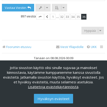
ö
Vastaa Viestiin
s
897 viestiä
1
…
32
33
34
35
36
Sivu
36
Edellinen
/
36
Hyppää
Foorumin etusivu
Viesti Ylläpidolle
UKK
Tänään on 08.08.2026 00:09
Jotta sivuston käyttö olisi sinulle sujuvaa ja mainokset
Keskustelufoorumin ohjelmisto
phpBB
® Forum Software ©
phpBB Limited
kiinnostavia, käytämme kumppaniemme kanssa sivustolla
evästeitä. Jatkamalla sivuston käyttöä, hyväksyt evästeet. Jos
Käännös: phpBB Suomi (lurttinen, harritapio, Pettis)
et hyväksy evästeitä, muuta selaimesi asetuksia.
phpBB Metro Theme by
PixelGoose Studio
Lisätietoja evästekäytännöistä
.
Yksityisyys
|
Ehdot
Hyväksyn evästeet