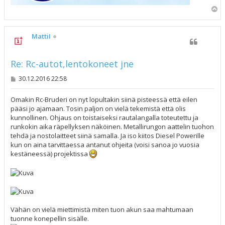
Y
l
ö
s
MattiI
Re: Rc-autot,lentokoneet jne
V
30.12.2016 22:58
i
e
s
Omakin Rc-Bruderi on nyt lopultakin siinä pisteessä että eilen
t
pääsi jo ajamaan. Tosin paljon on vielä tekemistä että olis
i
kunnollinen. Ohjaus on toistaiseksi rautalangalla toteutettu ja
runkokin aika räpellyksen näköinen. Metallirungon aattelin tuohon
tehdä ja nostolaitteet siinä samalla. Ja iso kiitos Diesel Powerille
kun on aina tarvittaessa antanut ohjeita (voisi sanoa jo vuosia
kestäneessä) projektissa
Vähän on vielä miettimistä miten tuon akun saa mahtumaan
tuonne konepellin sisälle.