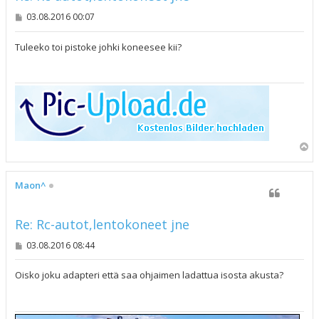
V
03.08.2016 00:07
i
e
s
Tuleeko toi pistoke johki koneesee kii?
t
i
Y
l
ö
s
Maon^
Re: Rc-autot,lentokoneet jne
V
03.08.2016 08:44
i
e
s
Oisko joku adapteri että saa ohjaimen ladattua isosta akusta?
t
i