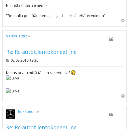
Niin että mites se meni?
''Bensalla pestään pensselit ja diisselillä tehään voimaa''
Y
l
ö
s
Valtra T202
Re: Rc-autot,lentokoneet jne
V
02.08.2016 19:30
i
e
s
Kukas arvaa mikä täs on rakenteilla?
t
i
Y
l
ö
s
kekkonen
Re: Rc-autot,lentokoneet jne