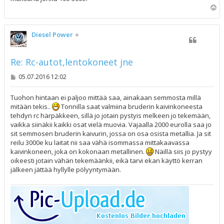
Y
l
ö
s
Diesel Power
Re: Rc-autot,lentokoneet jne
V
05.07.2016 12:02
i
e
s
Tuohon hintaan ei paljoo mittää saa, ainakaan semmosta millä
t
mitään tekis..
Tonnilla saat valmiina bruderin kaivinkoneesta
i
tehdyn rc härpäkkeen, sillä jo jotain pystyis melkeen jo tekemään,
vaikka siinäkii kaikki osat vielä muovia. Vajaalla 2000 eurolla saa jo
sit semmosen bruderin kaivurin, jossa on osa osista metallia. Ja sit
reilu 3000e ku laitat nii saa vähä isommassa mittakaavassa
kaivinkoneen, joka on kokonaan metallinen.
Näillä siis jo pystyy
oikeesti jotain vähän tekemäänkii, eikä tarvi ekan käyttö kerran
jälkeen jättää hyllylle pölyyntymään.