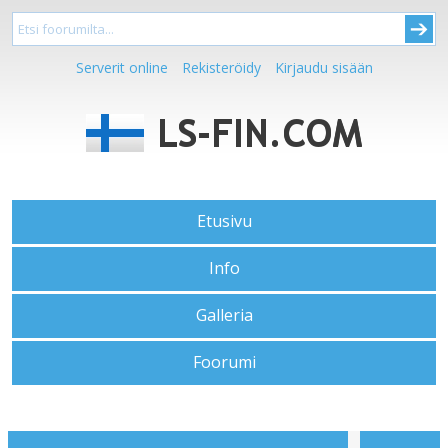
Serverit online
Rekisteröidy
Kirjaudu sisään
Etusivu
Info
Galleria
Foorumi