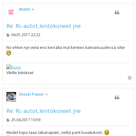
ö
s
MattiI
Re: Rc-autot,lentokoneet jne
V
04.01.2017 22:22
i
e
s
No ehkei nyt vielä ens kerralla mut kenties tulevaisuudessa sitte
t
i
Vikille kiitokset
Y
l
ö
s
Diesel Power
Re: Rc-autot,lentokoneet jne
V
25.04.2017 10:59
i
e
s
Model Expo taas takanapäin, sieltä parit kuvatukset..