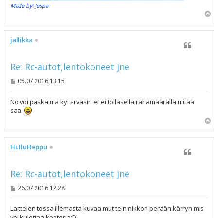
Made by: Jespa
Y
l
ö
s
jallikka
Re: Rc-autot,lentokoneet jne
V
05.07.2016 13:15
i
e
s
No voi paska mä kyl arvasin et ei tollasella rahamäärällä mitää
t
saa.
i
Y
l
ö
s
HulluHeppu
Re: Rc-autot,lentokoneet jne
V
26.07.2016 12:28
i
e
s
Laittelen tossa illemasta kuvaa mut tein nikkon perään kärryn mis
t
voi kulettaa kopteria;D