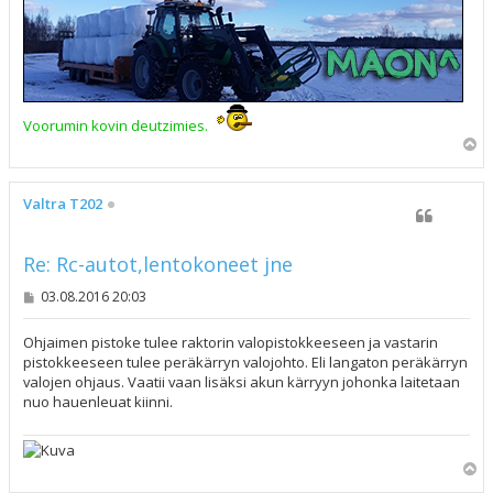
Voorumin kovin deutzimies.
Y
l
ö
s
Valtra T202
Re: Rc-autot,lentokoneet jne
V
03.08.2016 20:03
i
e
s
Ohjaimen pistoke tulee raktorin valopistokkeeseen ja vastarin
t
pistokkeeseen tulee peräkärryn valojohto. Eli langaton peräkärryn
i
valojen ohjaus. Vaatii vaan lisäksi akun kärryyn johonka laitetaan
nuo hauenleuat kiinni.
Y
l