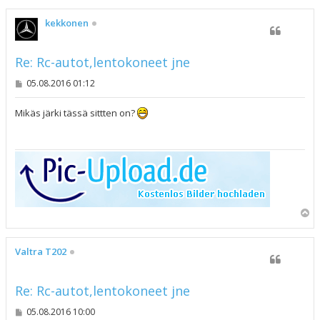
ö
s
kekkonen
Re: Rc-autot,lentokoneet jne
V
05.08.2016 01:12
i
e
s
Mikäs järki tässä sittten on?
t
i
Y
l
ö
s
Valtra T202
Re: Rc-autot,lentokoneet jne
V
05.08.2016 10:00