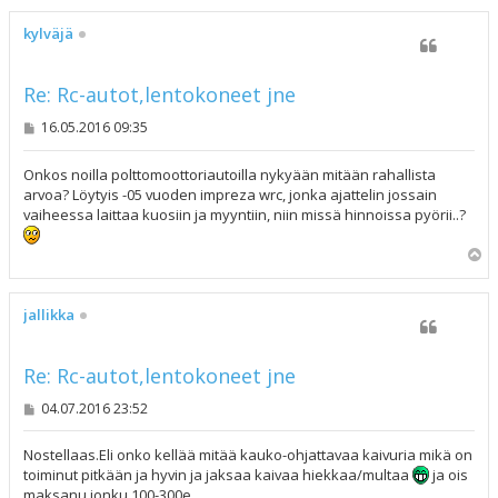
ö
s
kylväjä
Re: Rc-autot,lentokoneet jne
V
16.05.2016 09:35
i
e
s
Onkos noilla polttomoottoriautoilla nykyään mitään rahallista
t
arvoa? Löytyis -05 vuoden impreza wrc, jonka ajattelin jossain
i
vaiheessa laittaa kuosiin ja myyntiin, niin missä hinnoissa pyörii..?
Y
l
ö
s
jallikka
Re: Rc-autot,lentokoneet jne
V
04.07.2016 23:52
i
e
s
Nostellaas.Eli onko kellää mitää kauko-ohjattavaa kaivuria mikä on
t
toiminut pitkään ja hyvin ja jaksaa kaivaa hiekkaa/multaa
ja ois
i
maksanu jonku 100-300e.