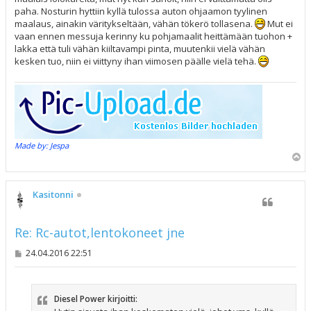
paha. Nosturin hyttiin kyllä tulossa auton ohjaamon tyylinen
maalaus, ainakin väritykseltään, vähän tökerö tollasena.
Mut ei
vaan ennen messuja kerinny ku pohjamaalit heittämään tuohon +
lakka että tuli vähän kiiltavampi pinta, muutenkii vielä vähän
kesken tuo, niin ei viittyny ihan viimosen päälle vielä tehä.
Made by: Jespa
Y
l
ö
s
Kasitonni
Re: Rc-autot,lentokoneet jne
V
24.04.2016 22:51
i
e
s
t
Diesel Power kirjoitti:
i