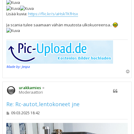
t
i
Lisää kuvia:
https://flic.kr/s/aHskTKfHsx
Ja scania tulee saamaan vähän muutosta ulkokuoreensa..
Made by: Jespa
Y
l
ö
s
urakkamies
Moderaattori
Re: Rc-autot,lentokoneet jne
V
09.03.2025 18:42
i
e
s
t
i