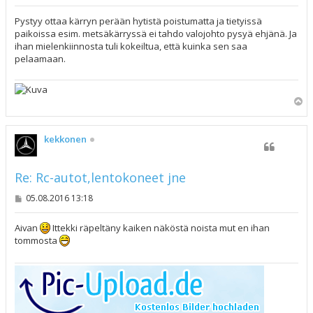
i
e
s
Pystyy ottaa kärryn perään hytistä poistumatta ja tietyissä
t
paikoissa esim. metsäkärryssä ei tahdo valojohto pysyä ehjänä. Ja
i
ihan mielenkiinnosta tuli kokeiltua, että kuinka sen saa
pelaamaan.
Y
l
ö
s
kekkonen
Re: Rc-autot,lentokoneet jne
V
05.08.2016 13:18
i
e
s
Aivan
Ittekki räpeltäny kaiken näköstä noista mut en ihan
t
tommosta
i