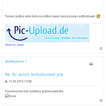
Toinen pätkä vielä tulossa millon vaan tässä joutas editoimaan.
Made by: Jespa
Y
l
ö
s
Mönkijämies
Re: Rc-autot,lentokoneet jne
V
15.05.2016 10:08
i
e
s
Tuommonen tuli ostettua automodelsilta.
t
i
Y
l