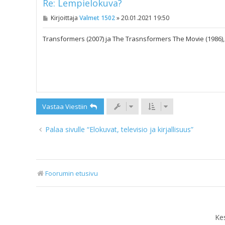
Re: Lempielokuva?
V
Kirjoittaja
Valmet 1502
»
20.01.2021 19:50
i
e
s
Transformers (2007) ja The Trasnsformers The Movie (1986),
t
i
Vastaa Viestiin
Palaa sivulle “Elokuvat, televisio ja kirjallisuus”
Foorumin etusivu
Ke