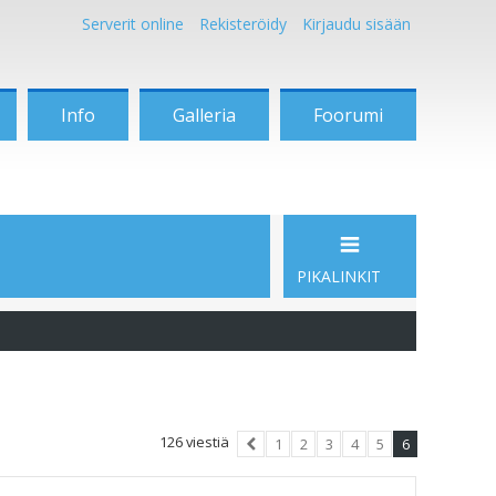
Serverit online
Rekisteröidy
Kirjaudu sisään
Info
Galleria
Foorumi
PIKALINKIT
126 viestiä
1
2
3
4
5
6
Edellinen