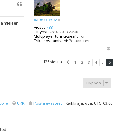
Valmet 1502
nä mieleen.
Viestit:
433
Liittynyt:
28.02.2013 20:00
Multiplayer tunnuksesi?:
Tomi
Erikoisosaamiseni:
Pelaaminen
Y
l
ö
126 viestiä
1
2
3
4
5
6
s
Edellinen
Hyppää
dolle
UKK
Poista evästeet
Kaikki ajat ovat
UTC+03:00
ted