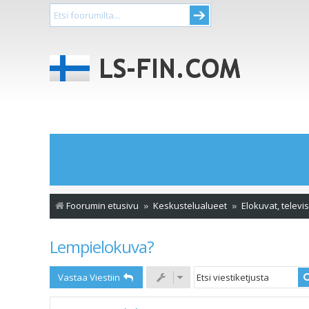
Foorumin etusivu
Keskustelualueet
Elokuvat, televis
Lempielokuva?
Vastaa Viestiin