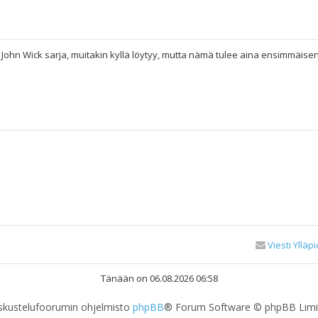
 John Wick sarja, muitakin kyllä löytyy, mutta nämä tulee aina ensimmäise
Viesti Ylläpi
Tänään on 06.08.2026 06:58
skustelufoorumin ohjelmisto
phpBB
® Forum Software © phpBB Limi