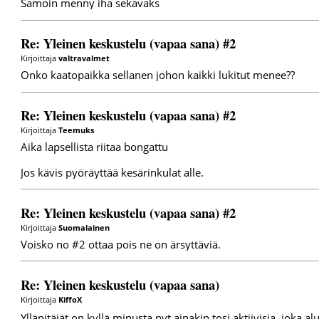
Samoin menny iha sekavaks
Re: Yleinen keskustelu (vapaa sana) #2
Kirjoittaja
valtravalmet
Onko kaatopaikka sellanen johon kaikki lukitut menee??
Re: Yleinen keskustelu (vapaa sana) #2
Kirjoittaja
Teemuks
Aika lapsellista riitaa bongattu
Jos kävis pyöräyttää kesärinkulat alle.
Re: Yleinen keskustelu (vapaa sana) #2
Kirjoittaja
Suomalainen
Voisko no #2 ottaa pois ne on ärsyttäviä.
Re: Yleinen keskustelu (vapaa sana)
Kirjoittaja
KiffoX
Ylläpitäjät on kyllä minusta nyt ainakin tosi aktiivisia, joka a