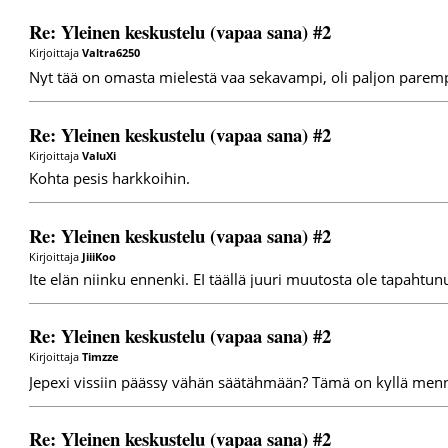
Re: Yleinen keskustelu (vapaa sana) #2
Kirjoittaja
Valtra6250
Nyt tää on omasta mielestä vaa sekavampi, oli paljon pare
Re: Yleinen keskustelu (vapaa sana) #2
Kirjoittaja
ValuXi
Kohta pesis harkkoihin.
Re: Yleinen keskustelu (vapaa sana) #2
Kirjoittaja
JiiiKoo
Ite elän niinku ennenki. EI täällä juuri muutosta ole tapahtun
Re: Yleinen keskustelu (vapaa sana) #2
Kirjoittaja
Timzze
Jepexi vissiin päässy vähän säätähmään? Tämä on kyllä menny
Re: Yleinen keskustelu (vapaa sana) #2