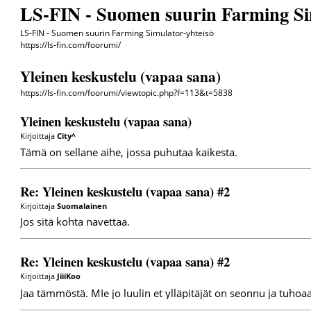
LS-FIN - Suomen suurin Farming Si
LS-FIN - Suomen suurin Farming Simulator-yhteisö
https://ls-fin.com/foorumi/
Yleinen keskustelu (vapaa sana)
https://ls-fin.com/foorumi/viewtopic.php?f=113&t=5838
Yleinen keskustelu (vapaa sana)
Kirjoittaja
City^
Tämä on sellane aihe, jossa puhutaa kaikesta.
Re: Yleinen keskustelu (vapaa sana) #2
Kirjoittaja
Suomalainen
Jos sitä kohta navettaa.
Re: Yleinen keskustelu (vapaa sana) #2
Kirjoittaja
JiiiKoo
Jaa tämmöstä. MIe jo luulin et ylläpitäjät on seonnu ja tuhoaa