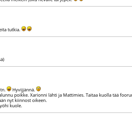
eita tutkia.
sä)
jtn.
Hyvijjännä.
lunnu poikke. Xarionni lähti ja Mattimies. Taitaa kuolla tää foor
ään nyt kiinnost oikeen.
yöhi kuole.