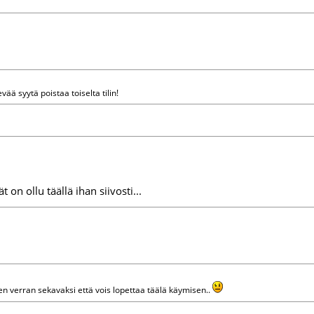
ää syytä poistaa toiselta tilin!
on ollu täällä ihan siivosti...
n verran sekavaksi että vois lopettaa täälä käymisen..