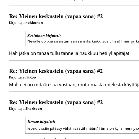
Re: Yleinen keskustelu (vapaa sana) #2
Kirjoittaja
kekkonen
Kusiainen kirjoitti:
Nevalle opippa sisäistämään se miks kaikki sua vihaa! Ilman järkev
Hah jätkä on tänää tullu tänne ja haukkuu heti ylläpitäjät
Re: Yleinen keskustelu (vapaa sana) #2
Kirjoittaja
JiiiKoo
Mulla ei oo mitään sua vastaan, mut omasta mielestä käyttäjät 
Re: Yleinen keskustelu (vapaa sana) #2
Kirjoittaja
Sharkoon
Timzze kirjoitti:
Jepexi vissiin päässy vähän säätähmään? Tämä on kyllä menny se