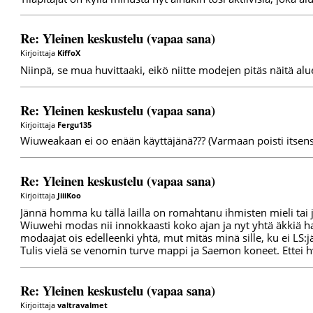
Re: Yleinen keskustelu (vapaa sana)
Kirjoittaja
KiffoX
Niinpä, se mua huvittaaki, eikö niitte modejen pitäs näitä alu
Re: Yleinen keskustelu (vapaa sana)
Kirjoittaja
Fergu135
Wiuweakaan ei oo enään käyttäjänä??? (Varmaan poisti itsen
Re: Yleinen keskustelu (vapaa sana)
Kirjoittaja
JiiiKoo
Jännä homma ku tällä lailla on romahtanu ihmisten mieli tai 
Wiuwehi modas nii innokkaasti koko ajan ja nyt yhtä äkkiä ha
modaajat ois edelleenki yhtä, mut mitäs minä sille, ku ei LS:j
Tulis vielä se venomin turve mappi ja Saemon koneet. Ettei h
Re: Yleinen keskustelu (vapaa sana)
Kirjoittaja
valtravalmet