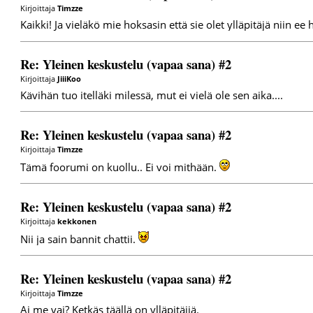
Kirjoittaja
Timzze
Kaikki! Ja vieläkö mie hoksasin että sie olet ylläpitäjä niin ee 
Re: Yleinen keskustelu (vapaa sana) #2
Kirjoittaja
JiiiKoo
Kävihän tuo itelläki milessä, mut ei vielä ole sen aika....
Re: Yleinen keskustelu (vapaa sana) #2
Kirjoittaja
Timzze
Tämä foorumi on kuollu.. Ei voi mithään.
Re: Yleinen keskustelu (vapaa sana) #2
Kirjoittaja
kekkonen
Nii ja sain bannit chattii.
Re: Yleinen keskustelu (vapaa sana) #2
Kirjoittaja
Timzze
Ai me vai? Ketkäs täällä on ylläpitäjiä.