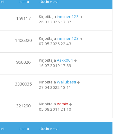
set
Luettu
Uusin viesti
Kirjoittaja
ihminen123
159117
26.03.2026 17:37
Kirjoittaja
ihminen123
1406320
07.05.2026 22:43
Kirjoittaja
Aakk004
950026
16.07.2019 17:39
Kirjoittaja
Wallubesti
3330035
27.04.2022 18:11
Kirjoittaja
Admin
321290
05.08.2011 21:10
set
Luettu
Uusin viesti