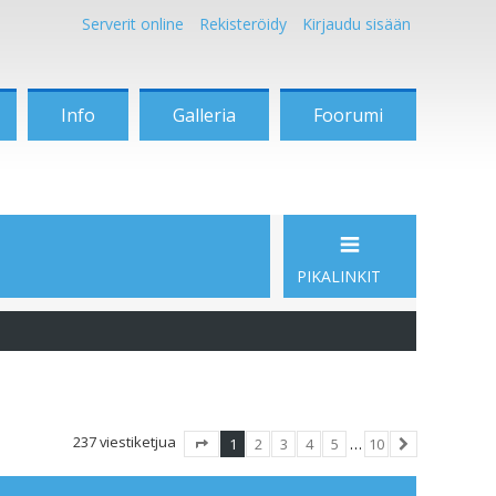
Serverit online
Rekisteröidy
Kirjaudu sisään
Info
Galleria
Foorumi
PIKALINKIT
237 viestiketjua
1
2
3
4
5
…
10
Sivu
1
/
10
Seuraava