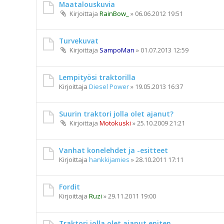
Maatalouskuvia
Kirjoittaja
RainBow_
»
06.06.2012 19:51
Turvekuvat
Kirjoittaja
SampoMan
»
01.07.2013 12:59
Lempityösi traktorilla
Kirjoittaja
Diesel Power
»
19.05.2013 16:37
Suurin traktori jolla olet ajanut?
Kirjoittaja
Motokuski
»
25.10.2009 21:21
Vanhat konelehdet ja -esitteet
Kirjoittaja
hankkijamies
»
28.10.2011 17:11
Fordit
Kirjoittaja
Ruzi
»
29.11.2011 19:00
Traktori,jolla olet ajanut eniten