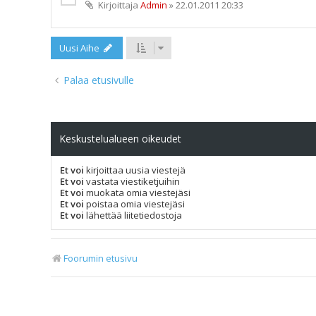
Kirjoittaja
Admin
»
22.01.2011 20:33
Uusi Aihe
Palaa etusivulle
Keskustelualueen oikeudet
Et voi
kirjoittaa uusia viestejä
Et voi
vastata viestiketjuihin
Et voi
muokata omia viestejäsi
Et voi
poistaa omia viestejäsi
Et voi
lähettää liitetiedostoja
Foorumin etusivu