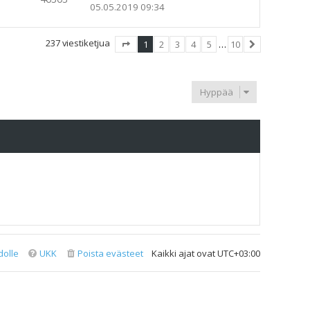
05.05.2019 09:34
237 viestiketjua
1
2
3
4
5
…
10
Sivu
1
/
10
Seuraava
Hyppää
dolle
UKK
Poista evästeet
Kaikki ajat ovat
UTC+03:00