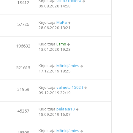
Kirjoittaja
Glob3TrollerX
18412
09.08.2020 14:58
Kirjoittaja
MaPa
57726
28.06.2020 13:21
Kirjoittaja
Ezmo
196632
13.01.2020 19:23
Kirjoittaja
Mönkijämies
521613
17.12.2019 18:25
Kirjoittaja
valmetti 1502 t
31959
09.12.2019 22:19
Kirjoittaja
pelaaja10
45257
18.09.2019 16:07
Kirjoittaja
Mönkijämies
46303