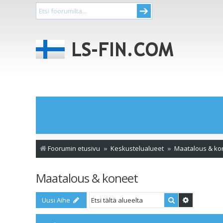
Foorumin etusivu
Keskustelualueet
Maatalous & ko
Maatalous & koneet
Etsi
Tarkennet
Uusi Aihe