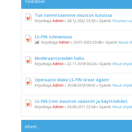
Tiedotteet
Tue toimintaamme sivuston kuluissa
Kirjoittaja
Admin
»
28.12.2022 23:36
» Sijainti:
Etusivun uu
LS-FIN tulevaisuus
Kirjoittaja
Admin
»
29.01.2020 23:08
» Sijainti:
Muut o
Moderaattoreiden haku
Kirjoittaja
Admin
»
22.11.2018 04:24
» Sijainti:
Muut ohje
Operaatio Make LS-FIN Great Again!
Kirjoittaja
Admin
»
20.08.2018 09:02
» Sijainti:
Muut ohje
LS-FIN.Com sivuston säännöt ja käyttöehdot
Kirjoittaja
Admin
»
30.06.2011 22:04
» Sijainti:
Muut ohje
Aiheet