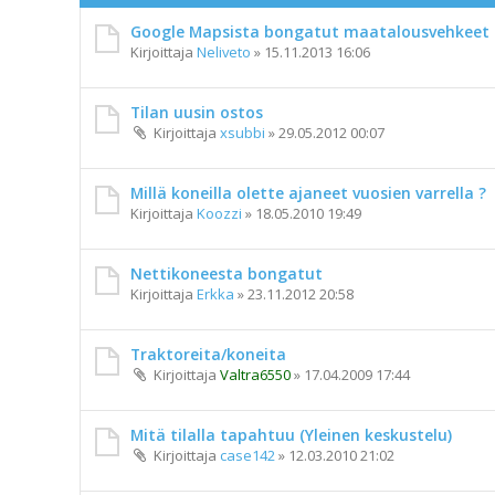
Google Mapsista bongatut maatalousvehkeet
Kirjoittaja
Neliveto
»
15.11.2013 16:06
Tilan uusin ostos
Kirjoittaja
xsubbi
»
29.05.2012 00:07
Millä koneilla olette ajaneet vuosien varrella ?
Kirjoittaja
Koozzi
»
18.05.2010 19:49
Nettikoneesta bongatut
Kirjoittaja
Erkka
»
23.11.2012 20:58
Traktoreita/koneita
Kirjoittaja
Valtra6550
»
17.04.2009 17:44
Mitä tilalla tapahtuu (Yleinen keskustelu)
Kirjoittaja
case142
»
12.03.2010 21:02