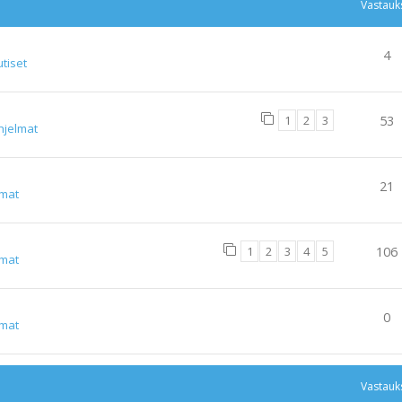
Vastauk
4
tiset
1
2
3
53
hjelmat
21
lmat
1
2
3
4
5
106
lmat
0
lmat
Vastauk