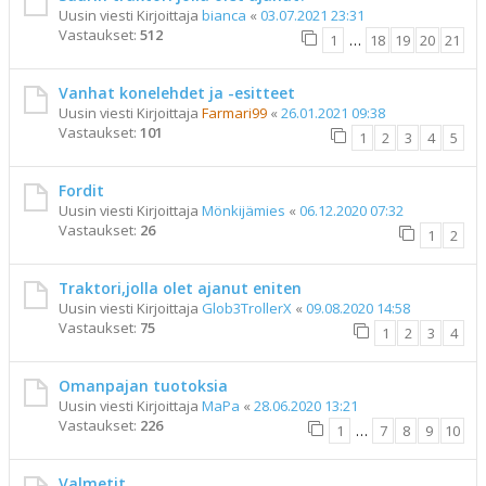
Uusin viesti Kirjoittaja
bianca
«
03.07.2021 23:31
Vastaukset:
512
1
…
18
19
20
21
Vanhat konelehdet ja -esitteet
Uusin viesti Kirjoittaja
Farmari99
«
26.01.2021 09:38
Vastaukset:
101
1
2
3
4
5
Fordit
Uusin viesti Kirjoittaja
Mönkijämies
«
06.12.2020 07:32
Vastaukset:
26
1
2
Traktori,jolla olet ajanut eniten
Uusin viesti Kirjoittaja
Glob3TrollerX
«
09.08.2020 14:58
Vastaukset:
75
1
2
3
4
Omanpajan tuotoksia
Uusin viesti Kirjoittaja
MaPa
«
28.06.2020 13:21
Vastaukset:
226
1
…
7
8
9
10
Valmetit