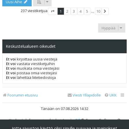
Uusi Aihe
237 viestiketjua
1
2
3
4
5
…
10
Sivu
1
/
10
Seuraava
Hyppää
Keskustelualueen oikeudet
Et voi
kirjoittaa uusia viestejä
Et voi
vastata viestiketjuihin
Et voi
muokata omia viestejäsi
Et voi
poistaa omia viestejäsi
Et voi
lähettää liitetiedostoja
Foorumin etusivu
Viesti Ylläpidolle
UKK
Tänään on 07.08.2026 14:32
Keskustelufoorumin ohjelmisto
phpBB
® Forum Software ©
phpBB Limited
Jotta sivuston käyttö olisi sinulle sujuvaa ja mainokset