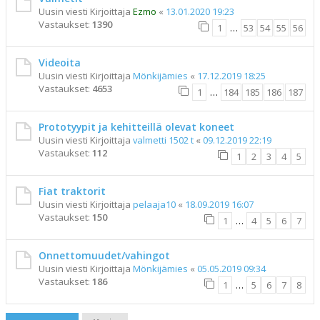
Uusin viesti Kirjoittaja
Ezmo
«
13.01.2020 19:23
Vastaukset:
1390
1
…
53
54
55
56
Videoita
Uusin viesti Kirjoittaja
Mönkijämies
«
17.12.2019 18:25
Vastaukset:
4653
1
…
184
185
186
187
Prototyypit ja kehitteillä olevat koneet
Uusin viesti Kirjoittaja
valmetti 1502 t
«
09.12.2019 22:19
Vastaukset:
112
1
2
3
4
5
Fiat traktorit
Uusin viesti Kirjoittaja
pelaaja10
«
18.09.2019 16:07
Vastaukset:
150
1
…
4
5
6
7
Onnettomuudet/vahingot
Uusin viesti Kirjoittaja
Mönkijämies
«
05.05.2019 09:34
Vastaukset:
186
1
…
5
6
7
8