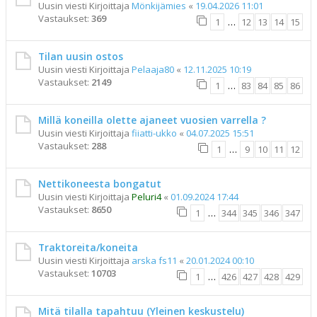
Uusin viesti Kirjoittaja
Mönkijämies
«
19.04.2026 11:01
Vastaukset:
369
1
…
12
13
14
15
Tilan uusin ostos
Uusin viesti Kirjoittaja
Pelaaja80
«
12.11.2025 10:19
Vastaukset:
2149
1
…
83
84
85
86
Millä koneilla olette ajaneet vuosien varrella ?
Uusin viesti Kirjoittaja
fiiatti-ukko
«
04.07.2025 15:51
Vastaukset:
288
1
…
9
10
11
12
Nettikoneesta bongatut
Uusin viesti Kirjoittaja
Peluri4
«
01.09.2024 17:44
Vastaukset:
8650
1
…
344
345
346
347
Traktoreita/koneita
Uusin viesti Kirjoittaja
arska fs11
«
20.01.2024 00:10
Vastaukset:
10703
1
…
426
427
428
429
Mitä tilalla tapahtuu (Yleinen keskustelu)