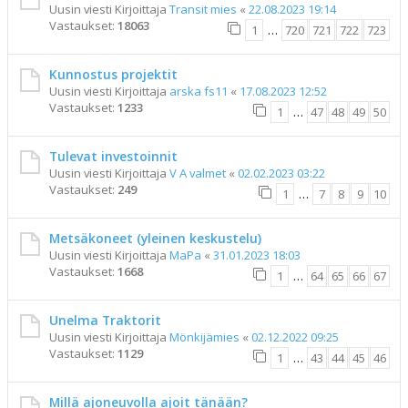
Uusin viesti Kirjoittaja
Transit mies
«
22.08.2023 19:14
Vastaukset:
18063
1
…
720
721
722
723
Kunnostus projektit
Uusin viesti Kirjoittaja
arska fs11
«
17.08.2023 12:52
Vastaukset:
1233
1
…
47
48
49
50
Tulevat investoinnit
Uusin viesti Kirjoittaja
V A valmet
«
02.02.2023 03:22
Vastaukset:
249
1
…
7
8
9
10
Metsäkoneet (yleinen keskustelu)
Uusin viesti Kirjoittaja
MaPa
«
31.01.2023 18:03
Vastaukset:
1668
1
…
64
65
66
67
Unelma Traktorit
Uusin viesti Kirjoittaja
Mönkijämies
«
02.12.2022 09:25
Vastaukset:
1129
1
…
43
44
45
46
Millä ajoneuvolla ajoit tänään?