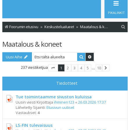
PIKALINKIT
E
Foorumin etusivu
Keskustelualueet
Maatalous & koneet
t
Maatalous & koneet
s
i
Etsi
Tarkennettu haku
Uusi Aihe
237 viestiketjua
1
2
3
4
5
…
10
Sivu
1
/
10
Seuraava
Tiedotteet
Tue toimintaamme sivuston kuluissa
Uusin viesti Kirjoittaja
ihminen123
«
26.03.2026 17:37
Lähetetty Sijainti:
Etusivun uutiset
Vastaukset:
4
LS-FIN tulevaisuus