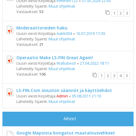
Uusin viesti Kirjoittaja
ihminen123
«
07.05.2026 22:43
Lähetetty Sijainti:
Muut ohjelmat
Vastaukset:
53
1
2
3
Moderaattoreiden haku
Uusin viesti Kirjoittaja
Aakk004
«
16.07.2019 17:39
Lähetetty Sijainti:
Muut ohjelmat
Vastaukset:
21
Operaatio Make LS-FIN Great Again!
Uusin viesti Kirjoittaja
Wallubesti
«
27.04.2022 18:11
Lähetetty Sijainti:
Muut ohjelmat
Vastaukset:
106
1
2
3
4
5
LS-FIN.Com sivuston säännöt ja käyttöehdot
Uusin viesti Kirjoittaja
Admin
«
05.08.2011 21:10
Lähetetty Sijainti:
Muut ohjelmat
Aiheet
Google Mapsista bongatut maatalousvehkeet