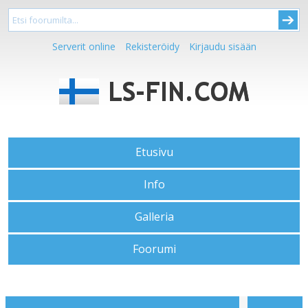
Serverit online
Rekisteröidy
Kirjaudu sisään
Etusivu
Info
Galleria
Foorumi