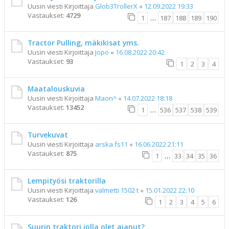
Uusin viesti Kirjoittaja
Glob3TrollerX
«
12.09.2022 19:33
Vastaukset:
4729
1
…
187
188
189
190
Tractor Pulling, mäkikisat yms.
Uusin viesti Kirjoittaja
Jopo
«
16.08.2022 20:42
Vastaukset:
93
1
2
3
4
Maatalouskuvia
Uusin viesti Kirjoittaja
Maon^
«
14.07.2022 18:18
Vastaukset:
13452
1
…
536
537
538
539
Turvekuvat
Uusin viesti Kirjoittaja
arska fs11
«
16.06.2022 21:11
Vastaukset:
875
1
…
33
34
35
36
Lempityösi traktorilla
Uusin viesti Kirjoittaja
valmetti 1502 t
«
15.01.2022 22:10
Vastaukset:
126
1
2
3
4
5
6
Suurin traktori jolla olet ajanut?