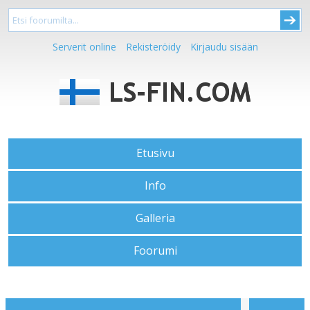
Serverit online
Rekisteröidy
Kirjaudu sisään
Etusivu
Info
Galleria
Foorumi