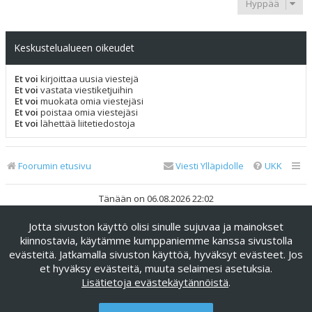
Hyppää
Keskustelualueen oikeudet
Et voi
kirjoittaa uusia viestejä
Et voi
vastata viestiketjuihin
Et voi
muokata omia viestejäsi
Et voi
poistaa omia viestejäsi
Et voi
lähettää liitetiedostoja
Foorumin etusivu
Viesti Ylläpidolle
UKK
Tänään on 06.08.2026 22:02
Jotta sivuston käyttö olisi sinulle sujuvaa ja mainokset
Keskustelufoorumin ohjelmisto
phpBB
® Forum Software ©
phpBB Limited
kiinnostavia, käytämme kumppaniemme kanssa sivustolla
evästeitä. Jatkamalla sivuston käyttöä, hyväksyt evästeet. Jos
Käännös: phpBB Suomi (lurttinen, harritapio, Pettis)
et hyväksy evästeitä, muuta selaimesi asetuksia.
phpBB Metro Theme by
PixelGoose Studio
Lisätietoja evästekäytännöistä
.
Yksityisyys
|
Ehdot