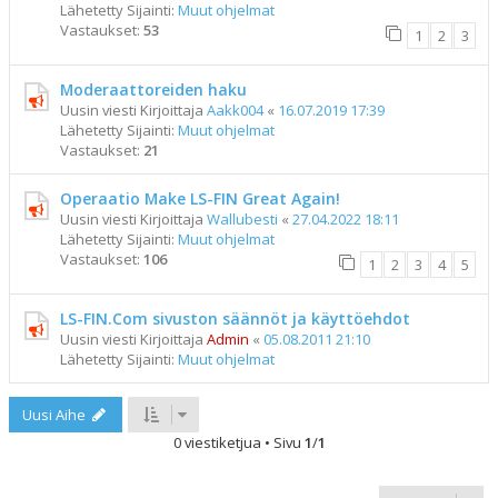
Lähetetty Sijainti:
Muut ohjelmat
Vastaukset:
53
1
2
3
Moderaattoreiden haku
Uusin viesti Kirjoittaja
Aakk004
«
16.07.2019 17:39
Lähetetty Sijainti:
Muut ohjelmat
Vastaukset:
21
Operaatio Make LS-FIN Great Again!
Uusin viesti Kirjoittaja
Wallubesti
«
27.04.2022 18:11
Lähetetty Sijainti:
Muut ohjelmat
Vastaukset:
106
1
2
3
4
5
LS-FIN.Com sivuston säännöt ja käyttöehdot
Uusin viesti Kirjoittaja
Admin
«
05.08.2011 21:10
Lähetetty Sijainti:
Muut ohjelmat
Uusi Aihe
0 viestiketjua • Sivu
1
/
1