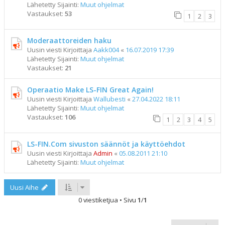
Lähetetty Sijainti:
Muut ohjelmat
Vastaukset:
53
1
2
3
Moderaattoreiden haku
Uusin viesti Kirjoittaja
Aakk004
«
16.07.2019 17:39
Lähetetty Sijainti:
Muut ohjelmat
Vastaukset:
21
Operaatio Make LS-FIN Great Again!
Uusin viesti Kirjoittaja
Wallubesti
«
27.04.2022 18:11
Lähetetty Sijainti:
Muut ohjelmat
Vastaukset:
106
1
2
3
4
5
LS-FIN.Com sivuston säännöt ja käyttöehdot
Uusin viesti Kirjoittaja
Admin
«
05.08.2011 21:10
Lähetetty Sijainti:
Muut ohjelmat
Uusi Aihe
0 viestiketjua • Sivu
1
/
1