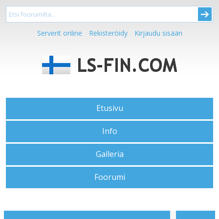
Serverit online
Rekisteröidy
Kirjaudu sisään
Etusivu
Info
Galleria
Foorumi