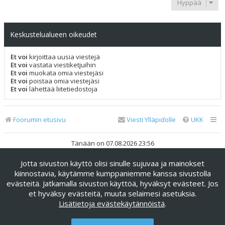
Hyppää
Keskustelualueen oikeudet
Et voi
kirjoittaa uusia viestejä
Et voi
vastata viestiketjuihin
Et voi
muokata omia viestejäsi
Et voi
poistaa omia viestejäsi
Et voi
lähettää liitetiedostoja
Foorumin etusivu
Viesti Ylläpidolle
UKK
Tänään on 07.08.2026 23:56
Jotta sivuston käyttö olisi sinulle sujuvaa ja mainokset
Keskustelufoorumin ohjelmisto
phpBB
® Forum Software ©
phpBB Limited
kiinnostavia, käytämme kumppaniemme kanssa sivustolla
evästeitä. Jatkamalla sivuston käyttöä, hyväksyt evästeet. Jos
Käännös: phpBB Suomi (lurttinen, harritapio, Pettis)
et hyväksy evästeitä, muuta selaimesi asetuksia.
phpBB Metro Theme by
PixelGoose Studio
Lisätietoja evästekäytännöistä
.
Yksityisyys
|
Ehdot