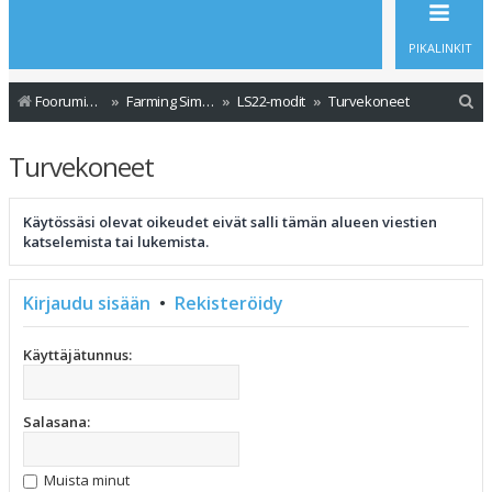
PIKALINKIT
E
Foorumin etusivu
Farming Simulator - Modit
LS22-modit
Turvekoneet
t
Turvekoneet
s
i
Käytössäsi olevat oikeudet eivät salli tämän alueen viestien
katselemista tai lukemista.
Kirjaudu sisään
•
Rekisteröidy
Käyttäjätunnus:
Salasana:
Muista minut