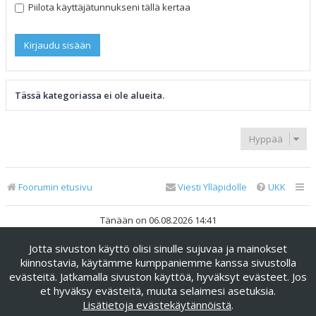
Piilota käyttäjätunnukseni tällä kertaa
Tässä kategoriassa ei ole alueita.
Hyppää
Foorumin etusivu
Viesti Ylläpidolle
UKK
Tänään on 06.08.2026 14:41
Jotta sivuston käyttö olisi sinulle sujuvaa ja mainokset
Keskustelufoorumin ohjelmisto
phpBB
® Forum Software ©
phpBB Limited
kiinnostavia, käytämme kumppaniemme kanssa sivustolla
evästeitä. Jatkamalla sivuston käyttöä, hyväksyt evästeet. Jos
Käännös: phpBB Suomi (lurttinen, harritapio, Pettis)
et hyväksy evästeitä, muuta selaimesi asetuksia.
phpBB Metro Theme by
PixelGoose Studio
Lisätietoja evästekäytännöistä
.
Yksityisyys
|
Ehdot