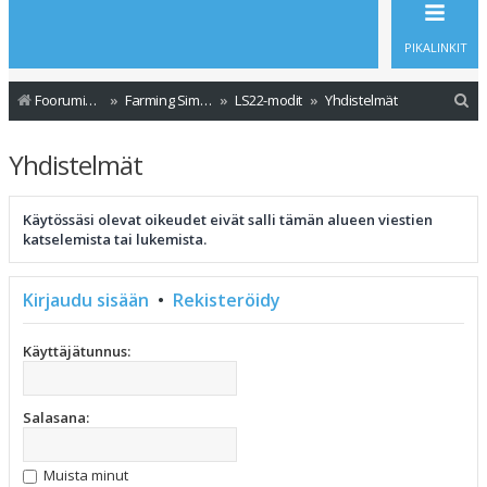
PIKALINKIT
E
Foorumin etusivu
Farming Simulator - Modit
LS22-modit
Yhdistelmät
t
Yhdistelmät
s
i
Käytössäsi olevat oikeudet eivät salli tämän alueen viestien
katselemista tai lukemista.
Kirjaudu sisään
•
Rekisteröidy
Käyttäjätunnus:
Salasana:
Muista minut