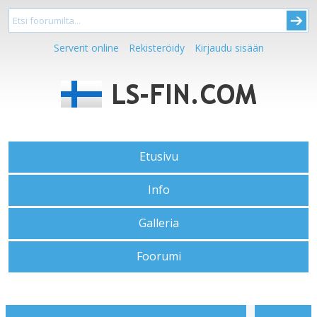
Serverit online
Rekisteröidy
Kirjaudu sisään
Etusivu
Info
Galleria
Foorumi