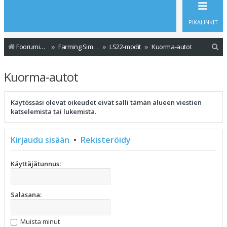
PIKALINKIT
E
Foorumin etusivu
Farming Simulator - Modit
LS22-modit
Kuorma-autot
t
Kuorma-autot
s
i
Käytössäsi olevat oikeudet eivät salli tämän alueen viestien
katselemista tai lukemista.
Kirjaudu sisään
•
Rekisteröidy
Käyttäjätunnus:
Salasana:
Muista minut