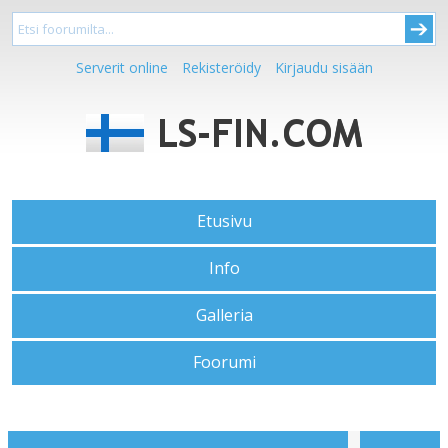
Serverit online
Rekisteröidy
Kirjaudu sisään
Etusivu
Info
Galleria
Foorumi