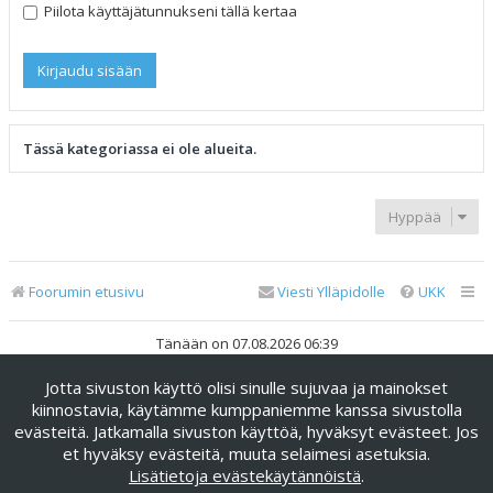
Piilota käyttäjätunnukseni tällä kertaa
Tässä kategoriassa ei ole alueita.
Hyppää
Foorumin etusivu
Viesti Ylläpidolle
UKK
Tänään on 07.08.2026 06:39
Jotta sivuston käyttö olisi sinulle sujuvaa ja mainokset
Keskustelufoorumin ohjelmisto
phpBB
® Forum Software ©
phpBB Limited
kiinnostavia, käytämme kumppaniemme kanssa sivustolla
evästeitä. Jatkamalla sivuston käyttöä, hyväksyt evästeet. Jos
Käännös: phpBB Suomi (lurttinen, harritapio, Pettis)
et hyväksy evästeitä, muuta selaimesi asetuksia.
phpBB Metro Theme by
PixelGoose Studio
Lisätietoja evästekäytännöistä
.
Yksityisyys
|
Ehdot