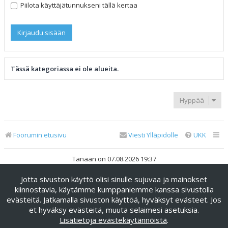
Piilota käyttäjätunnukseni tällä kertaa
Tässä kategoriassa ei ole alueita.
Hyppää
Foorumin etusivu
Viesti Ylläpidolle
UKK
Tänään on 07.08.2026 19:37
Jotta sivuston käyttö olisi sinulle sujuvaa ja mainokset
Keskustelufoorumin ohjelmisto
phpBB
® Forum Software ©
phpBB Limited
kiinnostavia, käytämme kumppaniemme kanssa sivustolla
evästeitä. Jatkamalla sivuston käyttöä, hyväksyt evästeet. Jos
Käännös: phpBB Suomi (lurttinen, harritapio, Pettis)
et hyväksy evästeitä, muuta selaimesi asetuksia.
phpBB Metro Theme by
PixelGoose Studio
Lisätietoja evästekäytännöistä
.
Yksityisyys
|
Ehdot