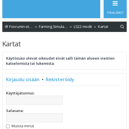
PIKALINKIT
E
Foorumin etusivu
Farming Simulator - Modit
LS22-modit
Kartat
t
Kartat
s
i
Käytössäsi olevat oikeudet eivät salli tämän alueen viestien
katselemista tai lukemista.
Kirjaudu sisään
•
Rekisteröidy
Käyttäjätunnus:
Salasana:
Muista minut