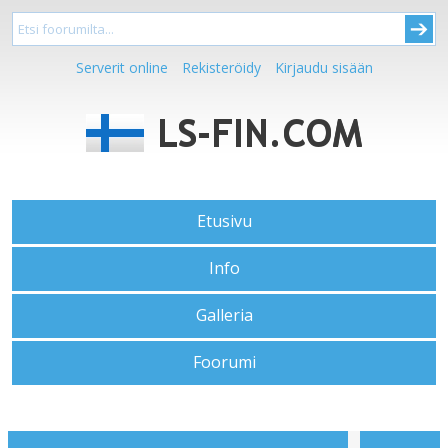
Serverit online
Rekisteröidy
Kirjaudu sisään
Etusivu
Info
Galleria
Foorumi