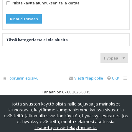
Piilota käyttäjätunnukseni tällä kertaa
Tässä kategoriassa ei ole alueita.
Hyppää
Foorumin etusivu
Viesti Ylläpidolle
UKK
Tänään on 07.08.2026 00:15
Jotta sivuston käyttö olisi sinulle sujuvaa ja mainokset
Keskustelufoorumin ohjelmisto
phpBB
® Forum Software ©
phpBB Limited
kiinnostavia, käytämme kumppaniemme kanssa sivustolla
evästeitä. Jatkamalla sivuston käyttöä, hyväksyt evästeet. Jos
Käännös: phpBB Suomi (lurttinen, harritapio, Pettis)
et hyväksy evästeitä, muuta selaimesi asetuksia.
phpBB Metro Theme by
PixelGoose Studio
Lisätietoja evästekäytännöistä
.
Yksityisyys
|
Ehdot