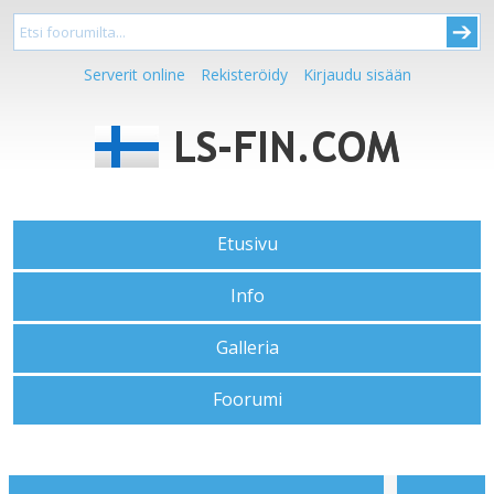
Serverit online
Rekisteröidy
Kirjaudu sisään
Etusivu
Info
Galleria
Foorumi