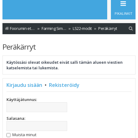
PIKALINKIT
E
Foorumin etusivu
Farming Simulator - Modit
LS22-modit
Peräkärryt
t
Peräkärryt
s
i
Käytössäsi olevat oikeudet eivät salli tämän alueen viestien
katselemista tai lukemista.
Kirjaudu sisään
•
Rekisteröidy
Käyttäjätunnus:
Salasana:
Muista minut