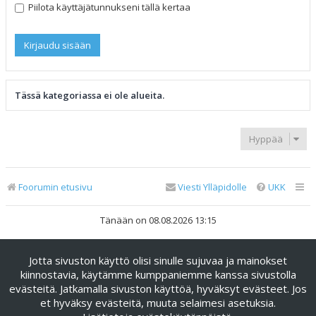
Piilota käyttäjätunnukseni tällä kertaa
Tässä kategoriassa ei ole alueita.
Hyppää
Foorumin etusivu
Viesti Ylläpidolle
UKK
Tänään on 08.08.2026 13:15
Keskustelufoorumin ohjelmisto
phpBB
® Forum Software ©
Jotta sivuston käyttö olisi sinulle sujuvaa ja mainokset
phpBB Limited
kiinnostavia, käytämme kumppaniemme kanssa sivustolla
Käännös: phpBB Suomi (lurttinen, harritapio, Pettis)
evästeitä. Jatkamalla sivuston käyttöä, hyväksyt evästeet. Jos
phpBB Metro Theme by
PixelGoose Studio
et hyväksy evästeitä, muuta selaimesi asetuksia.
Yksityisyys
|
Ehdot