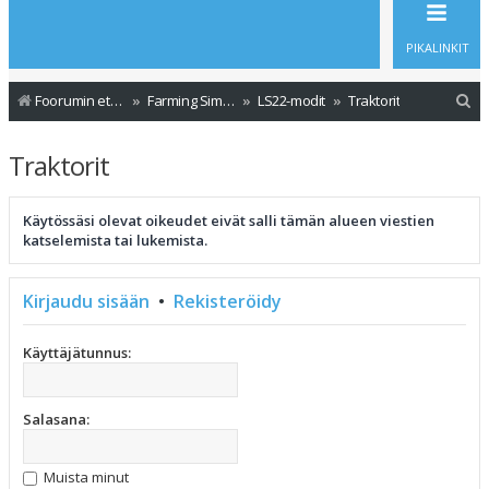
PIKALINKIT
E
Foorumin etusivu
Farming Simulator - Modit
LS22-modit
Traktorit
t
Traktorit
s
i
Käytössäsi olevat oikeudet eivät salli tämän alueen viestien
katselemista tai lukemista.
Kirjaudu sisään
•
Rekisteröidy
Käyttäjätunnus:
Salasana:
Muista minut