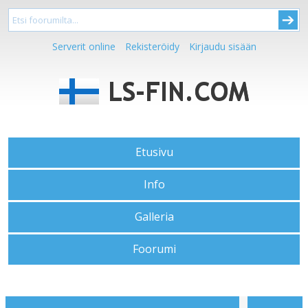
Serverit online
Rekisteröidy
Kirjaudu sisään
Etusivu
Info
Galleria
Foorumi