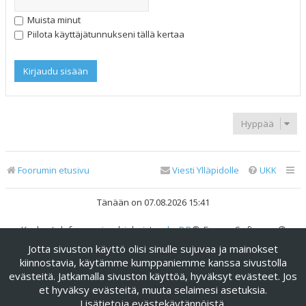
Muista minut
Piilota käyttäjätunnukseni tällä kertaa
Hyppää
Foorumin etusivu
Viesti Ylläpidolle
UKK
Tänään on 07.08.2026 15:41
Keskustelufoorumin ohjelmisto
phpBB
® Forum Software ©
phpBB Limited
Jotta sivuston käyttö olisi sinulle sujuvaa ja mainokset
Käännös: phpBB Suomi (lurttinen, harritapio, Pettis)
kiinnostavia, käytämme kumppaniemme kanssa sivustolla
evästeitä. Jatkamalla sivuston käyttöä, hyväksyt evästeet. Jos
phpBB Metro Theme by
PixelGoose Studio
Yksityisyys
|
Ehdot
et hyväksy evästeitä, muuta selaimesi asetuksia.
Lisätietoja evästekäytännöistä
.