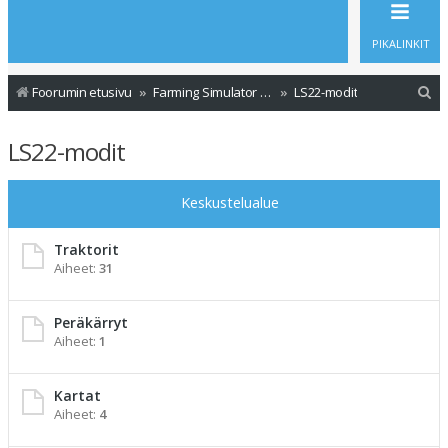
PIKALINKIT
E
Foorumin etusivu
Farming Simulator - Modit
LS22-modit
t
LS22-modit
s
i
Keskustelualue
Traktorit
Aiheet:
31
Peräkärryt
Aiheet:
1
Kartat
Aiheet:
4