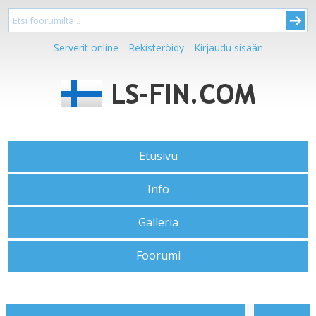
Serverit online
Rekisteröidy
Kirjaudu sisään
Etusivu
Info
Galleria
Foorumi