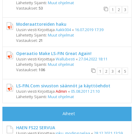
Lähetetty Sijainti:
Muut ohjelmat
Vastaukset:
53
1
2
3
Moderaattoreiden haku
Uusin viesti Kirjoittaja
Aakk004
«
16.07.2019 17:39
Lähetetty Sijainti:
Muut ohjelmat
Vastaukset:
21
Operaatio Make LS-FIN Great Again!
Uusin viesti Kirjoittaja
Wallubesti
«
27.04.2022 18:11
Lähetetty Sijainti:
Muut ohjelmat
Vastaukset:
106
1
2
3
4
5
LS-FIN.Com sivuston säännöt ja käyttöehdot
Uusin viesti Kirjoittaja
Admin
«
05.08.2011 21:10
Lähetetty Sijainti:
Muut ohjelmat
Aiheet
HAEN FS22 SERVUA
Uusin viesti Kirjoittaja
joku_moding pelaa
«
28.12.2021 13:59