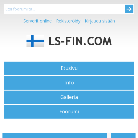
Serverit online
Rekisteröidy
Kirjaudu sisään
Etusivu
Info
Galleria
Foorumi