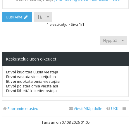
Uusi Aihe
1 viestiketju • Sivu
1
/
1
Hyppää
Keskustelualueen oikeudet
Et voi
kirjoittaa uusia viestejä
Et voi
vastata viestiketjuihin
Et voi
muokata omia viestejäsi
Et voi
poistaa omia viestejäsi
Et voi
lähettää liitetiedostoja
Foorumin etusivu
Viesti Ylläpidolle
UKK
Tänään on 07.08.2026 01:05