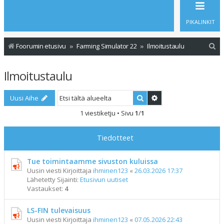
PIKALINKIT
E
Foorumin etusivu
Farming Simulator 22
Ilmoitustaulu
t
Ilmoitustaulu
s
i
Etsi
Tarkennettu haku
Uusi Aihe
1 viestiketju • Sivu
1
/
1
Tiedotteet
Tue toimintaamme sivuston kuluissa
Uusin viesti Kirjoittaja
ihminen123
«
26.03.2026 17:37
Lähetetty Sijainti:
Etusivun uutiset
Vastaukset:
4
LS-FIN tulevaisuus
Uusin viesti Kirjoittaja
ihminen123
«
07.05.2026 22:43