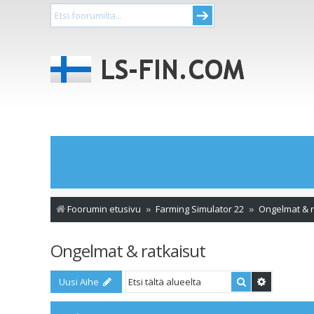
Foorumin etusivu
Farming Simulator 22
Ongelmat & r
Ongelmat & ratkaisut
Etsi
Tarkennet
Uusi Aihe