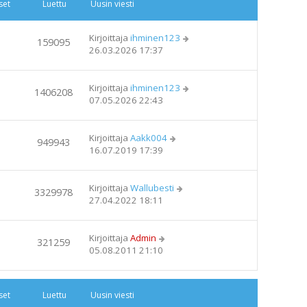
set
Luettu
Uusin viesti
Kirjoittaja
ihminen123
159095
26.03.2026 17:37
Kirjoittaja
ihminen123
1406208
07.05.2026 22:43
Kirjoittaja
Aakk004
949943
16.07.2019 17:39
Kirjoittaja
Wallubesti
3329978
27.04.2022 18:11
Kirjoittaja
Admin
321259
05.08.2011 21:10
set
Luettu
Uusin viesti