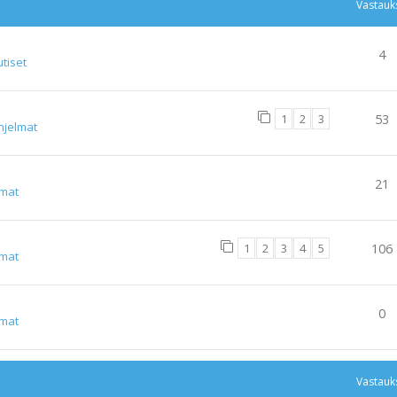
Vastauk
4
tiset
1
2
3
53
hjelmat
21
lmat
1
2
3
4
5
106
lmat
0
lmat
Vastauk