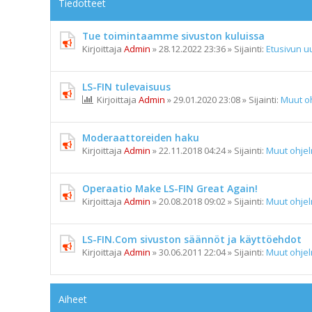
Tiedotteet
Tue toimintaamme sivuston kuluissa
Kirjoittaja
Admin
»
28.12.2022 23:36
» Sijainti:
Etusivun uu
LS-FIN tulevaisuus
Kirjoittaja
Admin
»
29.01.2020 23:08
» Sijainti:
Muut o
Moderaattoreiden haku
Kirjoittaja
Admin
»
22.11.2018 04:24
» Sijainti:
Muut ohje
Operaatio Make LS-FIN Great Again!
Kirjoittaja
Admin
»
20.08.2018 09:02
» Sijainti:
Muut ohje
LS-FIN.Com sivuston säännöt ja käyttöehdot
Kirjoittaja
Admin
»
30.06.2011 22:04
» Sijainti:
Muut ohje
Aiheet