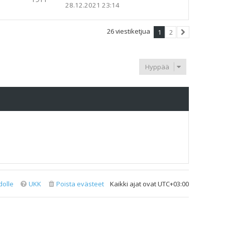
28.12.2021 23:14
26 viestiketjua
1
2
Seuraava
Hyppää
dolle
UKK
Poista evästeet
Kaikki ajat ovat
UTC+03:00