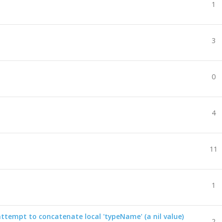
1
3
0
4
11
1
attempt to concatenate local 'typeName' (a nil value)
2