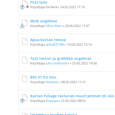
FS22 lumi
Kirjoittaja
he1kk4
»
24.02.2022 11:19
Modi ongelmia
Kirjoittaja
Viltsu Man
»
26.06.2022 17:47
Apua kartan teossa
Kirjoittaja
arttu875786
»
19.06.2022 13:14
fs22 texturi ja grafiikka ongelmat
Kirjoittaja
juho.Härkönen
»
25.05.2022 19:36
BSS 5T D2 tms.
Kirjoittaja
Hiatane
»
08.05.2022 11:31
Kartan Foliage texturien muuttaminen (Ei niin 
Kirjoittaja
Raataja
»
23.03.2022 08:56
Ongelmaa modien kanssa