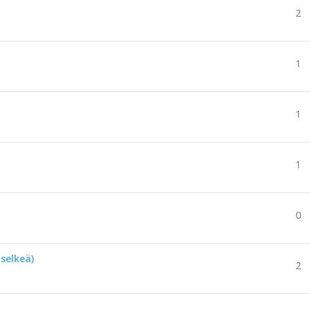
2
1
1
1
0
selkeä)
2