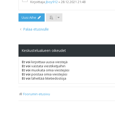
Kirjoittaja
jboy912
»
28.12.2021 21:48
Uusi Aihe
Palaa etusivulle
Keskustelualueen oikeudet
Et voi
kirjoittaa uusia viestejä
Et voi
vastata viestiketjuihin
Et voi
muokata omia viestejäsi
Et voi
poistaa omia viestejäsi
Et voi
lähettää liitetiedostoja
Foorumin etusivu