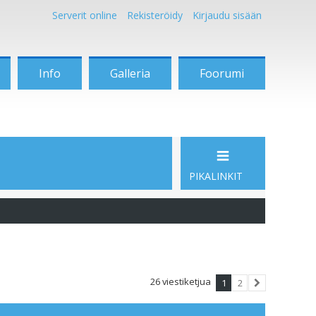
Serverit online
Rekisteröidy
Kirjaudu sisään
Info
Galleria
Foorumi
PIKALINKIT
26 viestiketjua
1
2
Seuraava