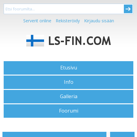
Serverit online
Rekisteröidy
Kirjaudu sisään
Etusivu
Info
Galleria
Foorumi