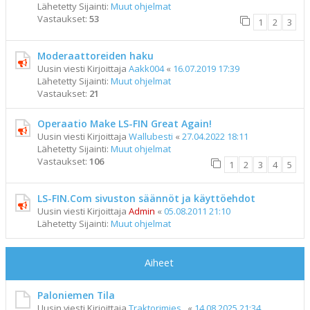
Lähetetty Sijainti:
Muut ohjelmat
Vastaukset:
53
1
2
3
Moderaattoreiden haku
Uusin viesti Kirjoittaja
Aakk004
«
16.07.2019 17:39
Lähetetty Sijainti:
Muut ohjelmat
Vastaukset:
21
Operaatio Make LS-FIN Great Again!
Uusin viesti Kirjoittaja
Wallubesti
«
27.04.2022 18:11
Lähetetty Sijainti:
Muut ohjelmat
Vastaukset:
106
1
2
3
4
5
LS-FIN.Com sivuston säännöt ja käyttöehdot
Uusin viesti Kirjoittaja
Admin
«
05.08.2011 21:10
Lähetetty Sijainti:
Muut ohjelmat
Aiheet
Paloniemen Tila
Uusin viesti Kirjoittaja
Traktorimies_
«
14.08.2025 21:34