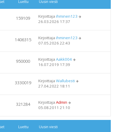
set
Luettu
Uusin viesti
Kirjoittaja
ihminen123
159109
26.03.2026 17:37
Kirjoittaja
ihminen123
1406315
07.05.2026 22:43
Kirjoittaja
Aakk004
950000
16.07.2019 17:39
Kirjoittaja
Wallubesti
3330019
27.04.2022 18:11
Kirjoittaja
Admin
321284
05.08.2011 21:10
set
Luettu
Uusin viesti