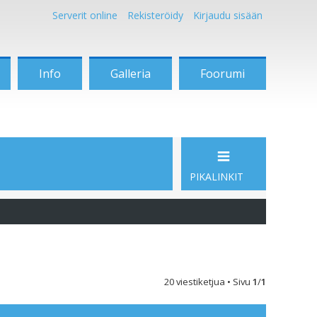
Serverit online
Rekisteröidy
Kirjaudu sisään
Info
Galleria
Foorumi
PIKALINKIT
20 viestiketjua • Sivu
1
/
1