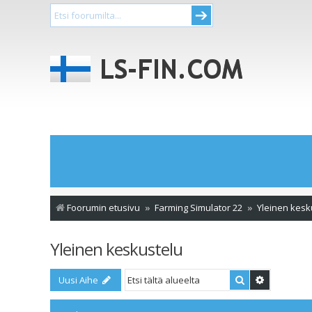
Foorumin etusivu
Farming Simulator 22
Yleinen kesk
Yleinen keskustelu
Etsi
Tarkennet
Uusi Aihe