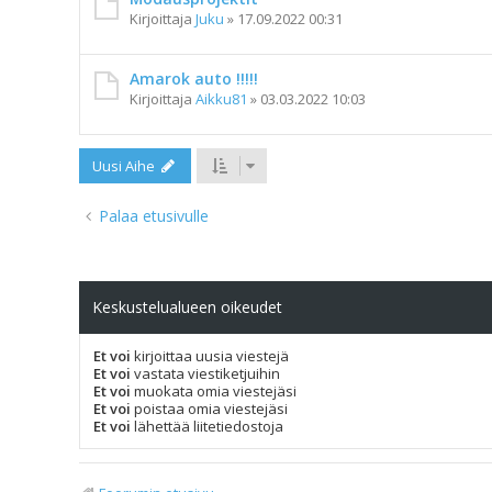
Kirjoittaja
Juku
»
17.09.2022 00:31
Amarok auto !!!!!
Kirjoittaja
Aikku81
»
03.03.2022 10:03
Uusi Aihe
Palaa etusivulle
Keskustelualueen oikeudet
Et voi
kirjoittaa uusia viestejä
Et voi
vastata viestiketjuihin
Et voi
muokata omia viestejäsi
Et voi
poistaa omia viestejäsi
Et voi
lähettää liitetiedostoja