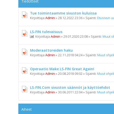
Tiedotteet
Tue toimintaamme sivuston kuluissa
Kirjoittaja
Admin
»
28.12.2022 23:36
» Sijainti:
Etusivun uu
LS-FIN tulevaisuus
Kirjoittaja
Admin
»
29.01.2020 23:08
» Sijainti:
Muut o
Moderaattoreiden haku
Kirjoittaja
Admin
»
22.11.2018 04:24
» Sijainti:
Muut ohje
Operaatio Make LS-FIN Great Again!
Kirjoittaja
Admin
»
20.08.2018 09:02
» Sijainti:
Muut ohje
LS-FIN.Com sivuston säännöt ja käyttöehdot
Kirjoittaja
Admin
»
30.06.2011 22:04
» Sijainti:
Muut ohje
Aiheet