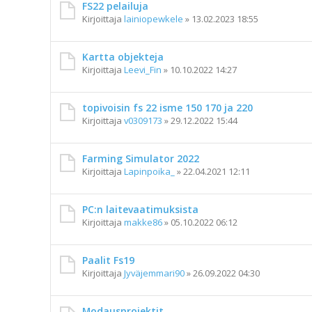
FS22 pelailuja
Kirjoittaja
lainiopewkele
»
13.02.2023 18:55
Kartta objekteja
Kirjoittaja
Leevi_Fin
»
10.10.2022 14:27
topivoisin fs 22 isme 150 170 ja 220
Kirjoittaja
v0309173
»
29.12.2022 15:44
Farming Simulator 2022
Kirjoittaja
Lapinpoika_
»
22.04.2021 12:11
PC:n laitevaatimuksista
Kirjoittaja
makke86
»
05.10.2022 06:12
Paalit Fs19
Kirjoittaja
Jyväjemmari90
»
26.09.2022 04:30
Modausprojektit