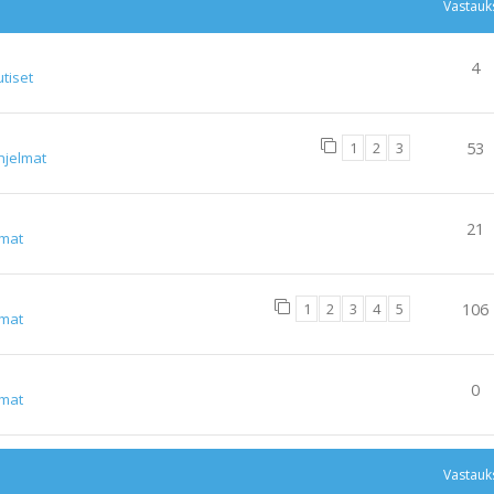
Vastauk
4
tiset
1
2
3
53
hjelmat
21
lmat
1
2
3
4
5
106
lmat
0
lmat
Vastauk